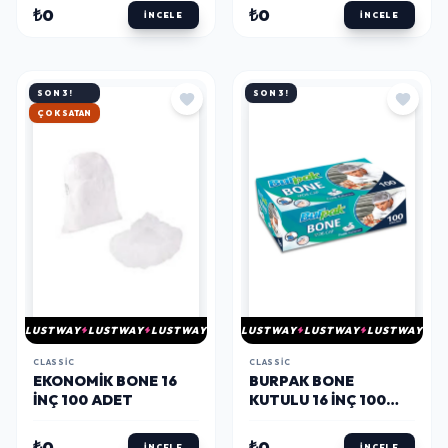
₺0
₺0
İNCELE
İNCELE
SON 3!
SON 3!
HIZLI KARGO
LUSTWAY
LUSTWAY
LUSTWAY
LUSTWAY
LUSTWAY
LUSTWAY
CLASSIC
CLASSIC
EKONOMIK BONE 16
BURPAK BONE
INÇ 100 ADET
KUTULU 16 INÇ 100
ADET
₺0
₺0
İNCELE
İNCELE