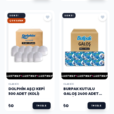
SON 3!
SON 3!
HIZLI KARGO
LUSTWAY
LUSTWAY
LUSTWAY
LUSTWAY
LUSTWAY
LUSTWAY
CLASSIC
CLASSIC
DOLPHIN AŞÇI KEPI
BURPAK KUTULU
500 ADET (KOLI)
GALOŞ 2400 ADET
(KOLI)
₺0
₺0
İNCELE
İNCELE