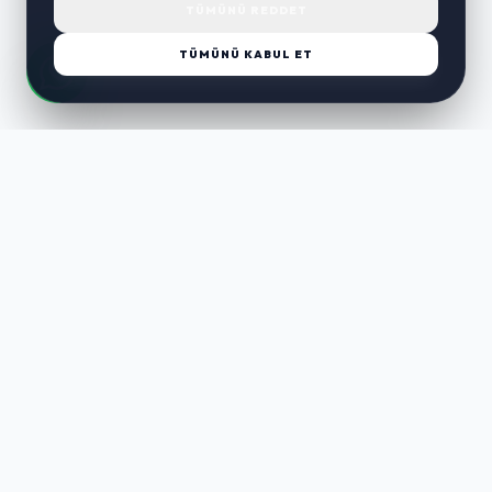
TÜMÜNÜ REDDET
TÜMÜNÜ KABUL ET
LUST
WAY
Kaliteli ürünler, özenli paketleme ve hızlı teslimat ile alışverişin en
keyifli hali. Size özel seçenekleri keşfedin.
HIZLI LINKLER