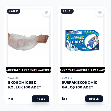
SON 3!
SON 3!
LUSTWAY
LUSTWAY
LUSTWAY
LUSTWAY
LUSTWAY
LUSTWAY
CLASSIC
CLASSIC
EKONOMIK BEZ
BURPAK EKONOMIK
KOLLUK 100 ADET
GALOŞ 100 ADET
₺0
₺0
İNCELE
İNCELE