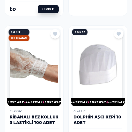
₺0
İNCELE
SON 3!
SON 3!
HIZLI KARGO
LUSTWAY
LUSTWAY
LUSTWAY
LUSTWAY
LUSTWAY
LUSTWAY
CLASSIC
CLASSIC
RIBANALI BEZ KOLLUK
DOLPHIN AŞÇI KEPI 10
3 LASTIKLI 100 ADET
ADET