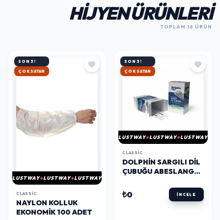
HIJYEN ÜRÜNLERI
TOPLAM 16 ÜRÜN
SON 3!
SON 3!
HIZLI KARGO
HIZLI KARGO
LUSTWAY
LUSTWAY
LUSTWAY
CLASSIC
DOLPHIN SARGILI DIL
ÇUBUĞU ABESLANG
LUSTWAY
LUSTWAY
LUSTWAY
100 ADET
₺0
CLASSIC
İNCELE
NAYLON KOLLUK
EKONOMIK 100 ADET