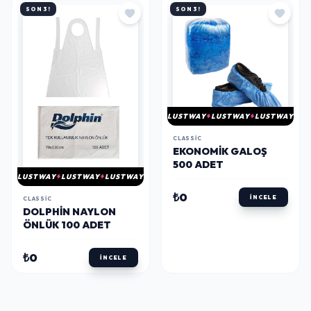
SON 3!
SON 3!
LUSTWAY
LUSTWAY
LUSTWAY
CLASSIC
EKONOMIK GALOŞ
500 ADET
LUSTWAY
LUSTWAY
LUSTWAY
₺0
İNCELE
CLASSIC
DOLPHIN NAYLON
ÖNLÜK 100 ADET
₺0
İNCELE