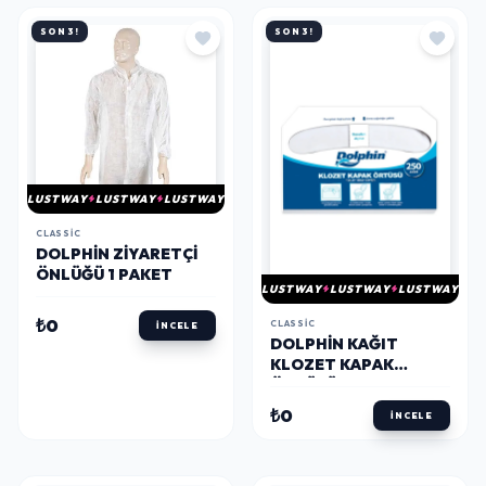
SON 3!
SON 3!
LUSTWAY
LUSTWAY
LUSTWAY
CLASSIC
DOLPHIN ZIYARETÇI
ÖNLÜĞÜ 1 PAKET
LUSTWAY
LUSTWAY
LUSTWAY
₺0
CLASSIC
İNCELE
DOLPHIN KAĞIT
KLOZET KAPAK
ÖRTÜSÜ 250 ADET
₺0
İNCELE