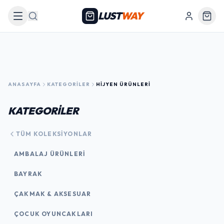
LUST
WAY
Arama
ANASAYFA
KATEGORILER
HIJYEN ÜRÜNLERI
KATEGORİLER
TÜM KOLEKSIYONLAR
AMBALAJ ÜRÜNLERI
BAYRAK
ÇAKMAK & AKSESUAR
ÇOCUK OYUNCAKLARI