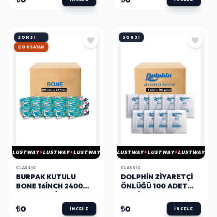
SON 3!
SON 3!
HIZLI KARGO
LUSTWAY
LUSTWAY
LUSTWAY
LUSTWAY
LUSTWAY
LUSTWAY
CLASSIC
CLASSIC
BURPAK KUTULU
DOLPHIN ZIYARETÇI
BONE 16INCH 2400
ÖNLÜĞÜ 100 ADET
ADET (KOLI)
(KOLI)
₺0
₺0
İNCELE
İNCELE