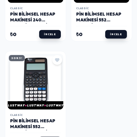
CLASSIC
CLASSIC
PIN BILIMSEL HESAP
PIN BILIMSEL HESAP
MAKINESI 240
MAKINESI 552
FONKSIYONLU SİYAH
FONKSIYONLU BEYAZ
₺0
₺0
İNCELE
İNCELE
SON 3!
LUSTWAY
LUSTWAY
LUSTWAY
CLASSIC
PIN BILIMSEL HESAP
MAKINESI 552
FONKSIYONLU SİYAH