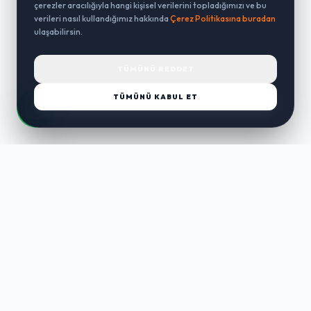
çerezler aracılığıyla hangi kişisel verilerini topladığımızı ve bu
verileri nasıl kullandığımız hakkında
Çerez Politikasına buradan
ulaşabilirsin.
TÜMÜNÜ REDDET
TÜMÜNÜ KABUL ET
LUST
WAY
Kaliteli ürünler, özenli paketleme ve hızlı teslimat ile alışverişin en
keyifli hali. Size özel seçenekleri keşfedin.