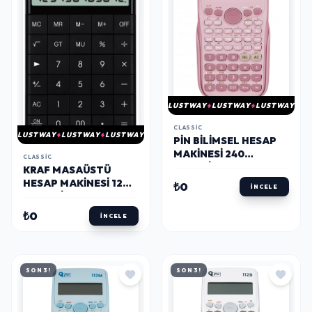
LUSTWAY
LUSTWAY
LUSTWAY
CLASSIC
LUSTWAY
LUSTWAY
LUSTWAY
PIN BILIMSEL HESAP
MAKINESI 240
CLASSIC
FONKSIYONLU PASTEL
KRAF MASAÜSTÜ
PEMBE
HESAP MAKINESI 12
₺0
İNCELE
HANE SİYAH
₺0
İNCELE
SON 3!
SON 3!