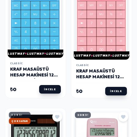
LUSTWAY
LUSTWAY
LUSTWAY
LUSTWAY
LUSTWAY
LUSTWAY
CLASSIC
CLASSIC
KRAF MASAÜSTÜ
KRAF MASAÜSTÜ
HESAP MAKINESI 12
HESAP MAKINESI 12
HANE MAVİ
HANE PEMBE
₺0
İNCELE
₺0
İNCELE
SON 3!
SON 3!
HIZLI KARGO