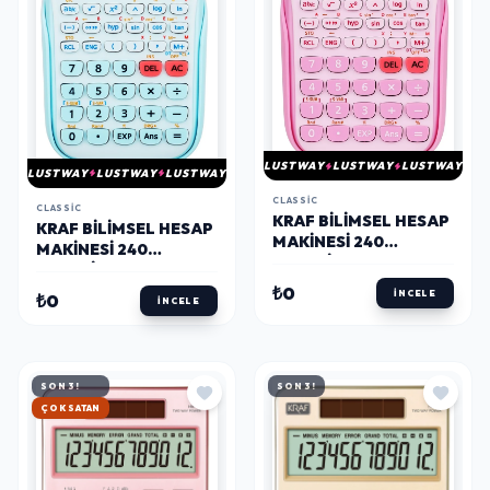
LUSTWAY
LUSTWAY
LUSTWAY
LUSTWAY
LUSTWAY
LUSTWAY
CLASSIC
CLASSIC
KRAF BILIMSEL HESAP
KRAF BILIMSEL HESAP
MAKINESI 240
MAKINESI 240
FONKSIYONLU PASTEL
FONKSIYONLU PASTEL
PEMBE
MAVİ
₺0
İNCELE
₺0
İNCELE
SON 3!
SON 3!
HIZLI KARGO