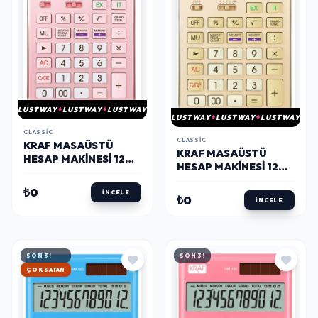
LUSTWAY
LUSTWAY
LUSTWAY
LUSTWAY
LUSTWAY
LUSTWAY
CLASSIC
CLASSIC
KRAF MASAÜSTÜ
KRAF MASAÜSTÜ
HESAP MAKINESI 12
HESAP MAKINESI 12
HANE PEMBE
HANE GOLD
₺0
İNCELE
₺0
İNCELE
SON 3!
SON 3!
HIZLI KARGO