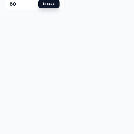
₺0
İNCELE