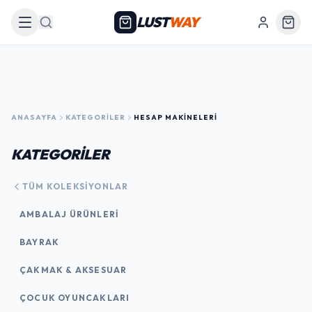
LUST
WAY
Arama
ANASAYFA
KATEGORILER
HESAP MAKINELERI
KATEGORİLER
TÜM KOLEKSIYONLAR
AMBALAJ ÜRÜNLERI
BAYRAK
ÇAKMAK & AKSESUAR
ÇOCUK OYUNCAKLARI