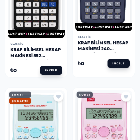
LUSTWAY
LUSTWAY
LUSTWAY
LUSTWAY
LUSTWAY
LUSTWAY
CLASSIC
KRAF BILIMSEL HESAP
CLASSIC
MAKINESI 240
KRAF BILIMSEL HESAP
FONKSIYONLU SİYAH
MAKINESI 552
FONKSIYONLU SİYAH
₺0
İNCELE
₺0
İNCELE
SON 3!
SON 3!
HIZLI KARGO