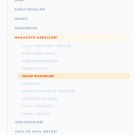
HOBİ
KAĞIT ÜRÜNLERI
MAKET
MARKÖRLER
MASAÜSTÜ GEREÇLERI
- ATAÇ - TOPLU İĞNE - RAPTIYE
- BANT - BANT KESICI
- ELEKTRONIK ÜRÜNLER
- EVRAK RAFLARI
- HESAP MAKINELERI
- MAKASLAR
- MAKET BIÇAKLARI VE YEDEKLERI
- MASAÜSTÜ KALEMLIK
- SILICI - DÜZELTICI
- ZIMBA - DELGEÇ
OFIS ÜRÜNLERI
OKUL VE OKUL ÖNCESİ