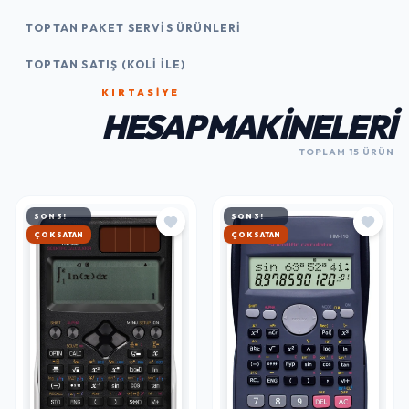
TOPTAN PAKET SERVIS ÜRÜNLERI
TOPTAN SATIŞ (KOLI İLE)
KIRTASİYE
HESAP MAKINELERI
TOPLAM 15 ÜRÜN
SON 3!
SON 3!
HIZLI KARGO
HIZLI KARGO