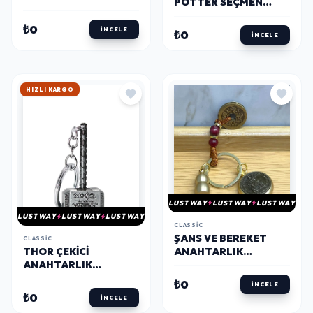
POTTER SEÇMEN
ALK3095
ŞAPKA ANAHTARLIK
ALK3094
₺0
İNCELE
₺0
İNCELE
HIZLI KARGO
LUSTWAY
LUSTWAY
LUSTWAY
LUSTWAY
LUSTWAY
LUSTWAY
CLASSIC
ŞANS VE BEREKET
CLASSIC
ANAHTARLIK
THOR ÇEKICI
ALK4466
ANAHTARLIK
ALK1680
₺0
İNCELE
₺0
İNCELE