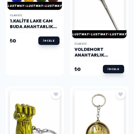
LUSTWAY
LUSTWAY
LUSTWAY
CLASSIC
1.KALITE LAKE CAM
BUDA ANAHTARLIK
ALK5480
LUSTWAY
LUSTWAY
LUSTWAY
₺0
İNCELE
CLASSIC
VOLDEMORT
ANAHTARLIK
ALK5673
₺0
İNCELE