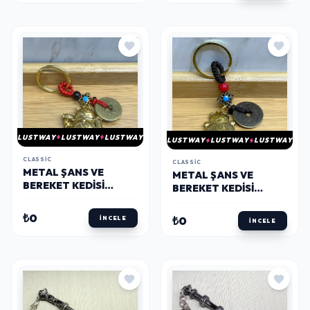
LUSTWAY
LUSTWAY
LUSTWAY
LUSTWAY
LUSTWAY
LUSTWAY
CLASSIC
CLASSIC
METAL ŞANS VE
METAL ŞANS VE
BEREKET KEDISI
BEREKET KEDISI
ANAHTARLIK
ANAHTARLIK
ALK4464
ALK4453
₺0
₺0
İNCELE
İNCELE