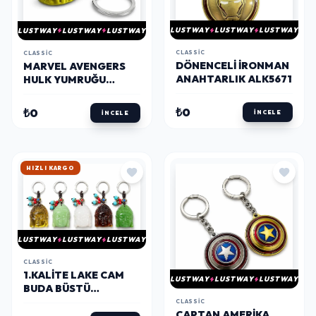
LUSTWAY
LUSTWAY
LUSTWAY
LUSTWAY
LUSTWAY
LUSTWAY
CLASSIC
CLASSIC
DÖNENCELI İRONMAN
MARVEL AVENGERS
ANAHTARLIK ALK5671
HULK YUMRUĞU
METAL ANAHTARLIK
ALK5672
₺0
₺0
İNCELE
İNCELE
HIZLI KARGO
LUSTWAY
LUSTWAY
LUSTWAY
CLASSIC
1.KALITE LAKE CAM
LUSTWAY
LUSTWAY
LUSTWAY
BUDA BÜSTÜ
ANAHTARLIK ALK5479
CLASSIC
CAPTAN AMERIKA