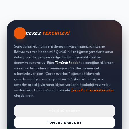
ÇEREZ
TERCIHLERI
Sana daha iyi bir alışveriş deneyimi yaşatmamız için iznine
ihtiyacımız var. Neden mi? Çünkü kullandığımız çerezlerle sana
daha güvenilir, gelişmiş ve ilgi alanlarına yönelik özel bir
deneyim sunuyoruz. Eğer
Tümünü Reddet
seçeneğine tıklarsan
sana özel hizmetimizi sunamayacağız. Her zaman web
sitemizde yer alan “Çerez Ayarları” öğesine tıklayarak
çerezlerine ilişkin onay ayarlarını değiştirebilirsin. Ayrıca
çerezler aracılığıyla hangi kişisel verilerini topladığımızı ve bu
verileri nasıl kullandığımız hakkında
Çerez Politikasına buradan
ulaşabilirsin.
TÜMÜNÜ REDDET
TÜMÜNÜ KABUL ET