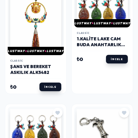
LUSTWAY
LUSTWAY
LUSTWAY
CLASSIC
1.KALITE LAKE CAM
BUDA ANAHTARLIK
ALK5481
LUSTWAY
LUSTWAY
LUSTWAY
₺0
İNCELE
CLASSIC
ŞANS VE BEREKET
ASKILIK ALK5482
₺0
İNCELE