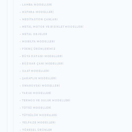
- LAMBA MODELLERI
- MATARA MODELLERI
- MEDITASYON ÇANLARI
- METAL MOTOR VE BISIKLET MODELLERI
- METAL OBJELER
- MOBILYA MODELLERI
- PIRINÇ ÜRÜNLERIMIZ
- RÜYA KAPANI MODELLERI
- RÜZGAR ÇANI MODELLERI
- SAAT MODELLERI
- ŞARAPLIK MODELLERI
- SWAROVSKI MODELLERI
- TARAK MODELLERI
- TERMOS VE SULUK MODELLERI
- TÜTSÜ MODELLERI
- TÜTSÜLÜK MODELLERI
- YELPAZE MODELLERI
- YÖRESEL ÜRÜNLER