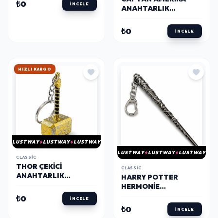
₺0
İNCELE
ANAHTARLIK
ALK5669
₺0
İNCELE
HIZLI KARGO
LUSTWAY
LUSTWAY
LUSTWAY
LUSTWAY
LUSTWAY
LUSTWAY
CLASSIC
THOR ÇEKICI
CLASSIC
ANAHTARLIK
HARRY POTTER
ALK5668
HERMONIE
ANAHTARLIK
₺0
İNCELE
ALK5667
₺0
İNCELE