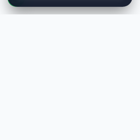
LUST
WAY
Kaliteli ürünler, özenli paketleme ve hızlı teslimat ile alışverişin en
keyifli hali. Size özel seçenekleri keşfedin.
HIZLI LINKLER
En Yeniler
Çok Satanlar