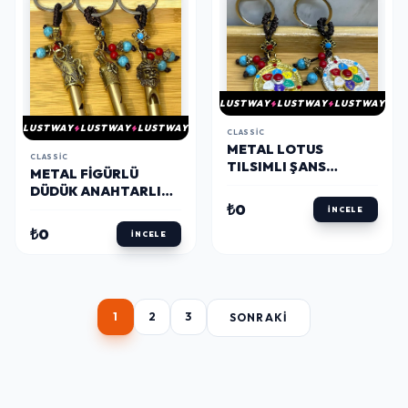
LUSTWAY
LUSTWAY
LUSTWAY
LUSTWAY
LUSTWAY
LUSTWAY
CLASSIC
METAL LOTUS
CLASSIC
TILSIMLI ŞANS
METAL FIGÜRLÜ
ANAHTARLIK
DÜDÜK ANAHTARLIK
ALK4460
ALK4461
₺0
İNCELE
₺0
İNCELE
1
2
3
SONRAKI