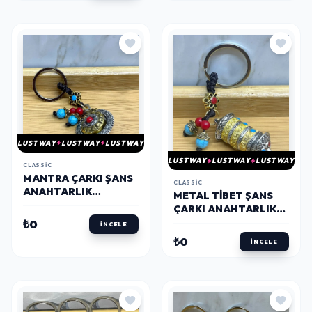
LUSTWAY
LUSTWAY
LUSTWAY
LUSTWAY
LUSTWAY
LUSTWAY
CLASSIC
MANTRA ÇARKI ŞANS
CLASSIC
ANAHTARLIK
METAL TIBET ŞANS
ALK4465
ÇARKI ANAHTARLIK
ALK4462
₺0
İNCELE
₺0
İNCELE