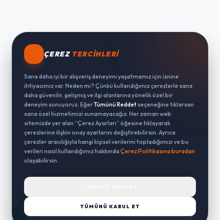
ÇEREZ
TERCIHLERI
Sana daha iyi bir alışveriş deneyimi yaşatmamız için iznine
ihtiyacımız var. Neden mi? Çünkü kullandığımız çerezlerle sana
daha güvenilir, gelişmiş ve ilgi alanlarına yönelik özel bir
deneyim sunuyoruz. Eğer
Tümünü Reddet
seçeneğine tıklarsan
sana özel hizmetimizi sunamayacağız. Her zaman web
sitemizde yer alan “Çerez Ayarları” öğesine tıklayarak
çerezlerine ilişkin onay ayarlarını değiştirebilirsin. Ayrıca
çerezler aracılığıyla hangi kişisel verilerini topladığımızı ve bu
verileri nasıl kullandığımız hakkında
Çerez Politikasına buradan
ulaşabilirsin.
TÜMÜNÜ REDDET
TÜMÜNÜ KABUL ET