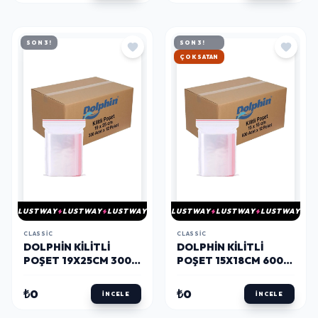
SON 3!
SON 3!
HIZLI KARGO
LUSTWAY
LUSTWAY
LUSTWAY
LUSTWAY
LUSTWAY
LUSTWAY
CLASSIC
CLASSIC
DOLPHIN KILITLI
DOLPHIN KILITLI
POŞET 19X25CM 300
POŞET 15X18CM 600
ADET X 12 PAKET-
ADET X 12 PAKET-
KOLI
KOLI
₺0
₺0
İNCELE
İNCELE