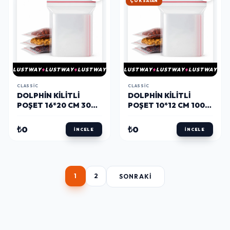
HIZLI KARGO
LUSTWAY
LUSTWAY
LUSTWAY
LUSTWAY
LUSTWAY
LUSTWAY
CLASSIC
CLASSIC
DOLPHIN KILITLI
DOLPHIN KILITLI
POŞET 16*20 CM 300
POŞET 10*12 CM 1000
ADET
ADET
₺0
₺0
İNCELE
İNCELE
1
2
SONRAKI