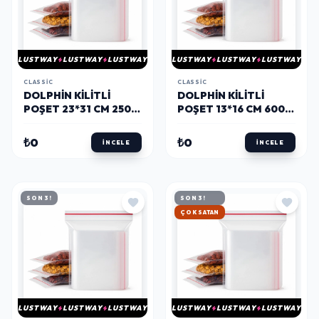
LUSTWAY
LUSTWAY
LUSTWAY
LUSTWAY
LUSTWAY
LUSTWAY
CLASSIC
CLASSIC
DOLPHIN KILITLI
DOLPHIN KILITLI
POŞET 23*31 CM 250
POŞET 13*16 CM 600
ADET
ADET
₺0
₺0
İNCELE
İNCELE
SON 3!
SON 3!
HIZLI KARGO
LUSTWAY
LUSTWAY
LUSTWAY
LUSTWAY
LUSTWAY
LUSTWAY