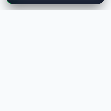
LUST
WAY
Kaliteli ürünler, özenli paketleme ve hızlı teslimat ile alışverişin en
keyifli hali. Size özel seçenekleri keşfedin.
HIZLI LINKLER
En Yeniler
Çok Satanlar