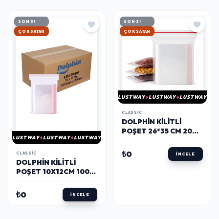
SON 3!
SON 3!
HIZLI KARGO
HIZLI KARGO
LUSTWAY
LUSTWAY
LUSTWAY
CLASSIC
DOLPHIN KILITLI
POŞET 26*35 CM 200
LUSTWAY
LUSTWAY
LUSTWAY
ADET
₺0
CLASSIC
İNCELE
DOLPHIN KILITLI
POŞET 10X12CM 1000
ADET X 12 PAKET-
KOLI
₺0
İNCELE