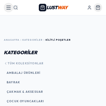
LUST
WAY
Arama
ANASAYFA
KATEGORILER
KILITLI POŞETLER
KATEGORİLER
TÜM KOLEKSIYONLAR
AMBALAJ ÜRÜNLERI
BAYRAK
ÇAKMAK & AKSESUAR
ÇOCUK OYUNCAKLARI