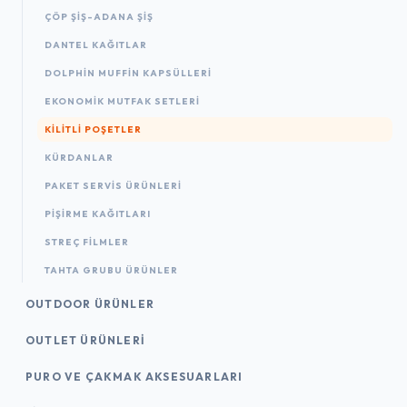
ÇÖP ŞIŞ-ADANA ŞIŞ
DANTEL KAĞITLAR
DOLPHIN MUFFIN KAPSÜLLERI
EKONOMIK MUTFAK SETLERI
KILITLI POŞETLER
KÜRDANLAR
PAKET SERVIS ÜRÜNLERI
PIŞIRME KAĞITLARI
STREÇ FILMLER
TAHTA GRUBU ÜRÜNLER
OUTDOOR ÜRÜNLER
OUTLET ÜRÜNLERI
PURO VE ÇAKMAK AKSESUARLARI