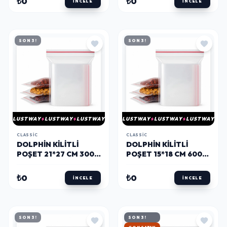
₺0
₺0
İNCELE
İNCELE
SON 3!
SON 3!
LUSTWAY
LUSTWAY
LUSTWAY
LUSTWAY
LUSTWAY
LUSTWAY
CLASSIC
CLASSIC
DOLPHIN KILITLI
DOLPHIN KILITLI
POŞET 21*27 CM 300
POŞET 15*18 CM 600
ADET
ADET
₺0
₺0
İNCELE
İNCELE
SON 3!
SON 3!