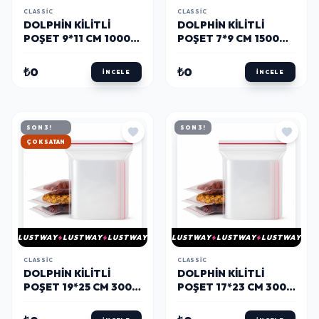
CLASSIC
CLASSIC
DOLPHIN KILITLI
DOLPHIN KILITLI
POŞET 9*11 CM 1000
POŞET 7*9 CM 1500
ADET
ADET
₺0
₺0
İNCELE
İNCELE
SON 3!
SON 3!
HIZLI KARGO
LUSTWAY
LUSTWAY
LUSTWAY
LUSTWAY
LUSTWAY
LUSTWAY
CLASSIC
CLASSIC
DOLPHIN KILITLI
DOLPHIN KILITLI
POŞET 19*25 CM 300
POŞET 17*23 CM 300
ADET
ADET