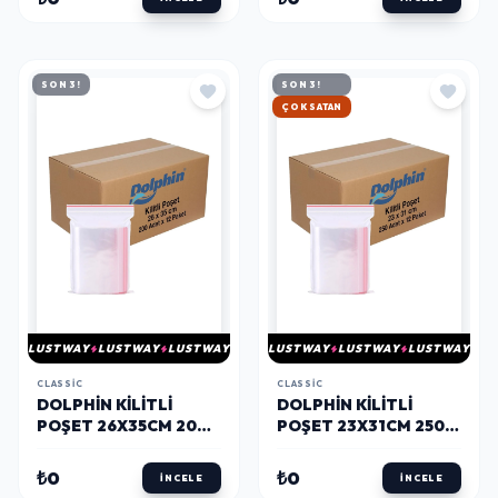
SON 3!
SON 3!
HIZLI KARGO
LUSTWAY
LUSTWAY
LUSTWAY
LUSTWAY
LUSTWAY
LUSTWAY
CLASSIC
CLASSIC
DOLPHIN KILITLI
DOLPHIN KILITLI
POŞET 26X35CM 200
POŞET 23X31CM 250
ADET X 12 PAKET-
ADET X 12 PAKET-
KOLI
KOLI
₺0
₺0
İNCELE
İNCELE