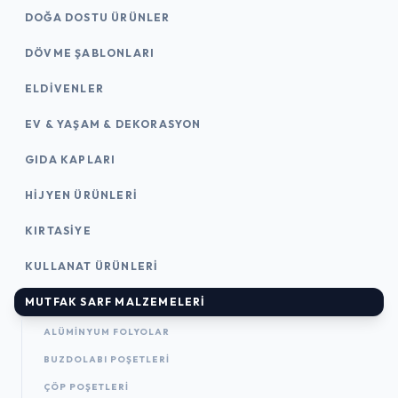
DOĞA DOSTU ÜRÜNLER
DÖVME ŞABLONLARI
ELDIVENLER
EV & YAŞAM & DEKORASYON
GIDA KAPLARI
HIJYEN ÜRÜNLERI
KIRTASİYE
KULLANAT ÜRÜNLERI
MUTFAK SARF MALZEMELERI
ALÜMINYUM FOLYOLAR
BUZDOLABI POŞETLERI
ÇÖP POŞETLERI