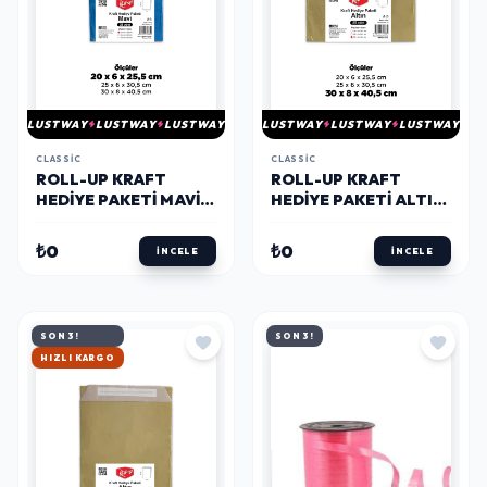
LUSTWAY
LUSTWAY
LUSTWAY
LUSTWAY
LUSTWAY
LUSTWAY
CLASSIC
CLASSIC
ROLL-UP KRAFT
ROLL-UP KRAFT
HEDIYE PAKETI MAVI
HEDIYE PAKETI ALTIN
20 * 26 CM 25 ADET
30 * 41 CM 25 ADET
₺0
₺0
İNCELE
İNCELE
SON 3!
SON 3!
HIZLI KARGO