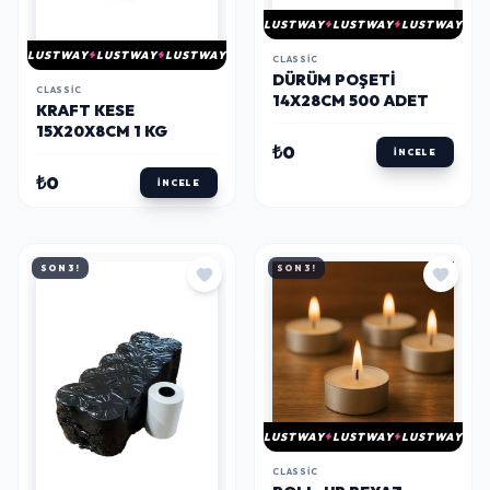
LUSTWAY
LUSTWAY
LUSTWAY
LUSTWAY
LUSTWAY
LUSTWAY
CLASSIC
DÜRÜM POŞETI
CLASSIC
14X28CM 500 ADET
KRAFT KESE
15X20X8CM 1 KG
₺0
İNCELE
₺0
İNCELE
SON 3!
SON 3!
LUSTWAY
LUSTWAY
LUSTWAY
CLASSIC