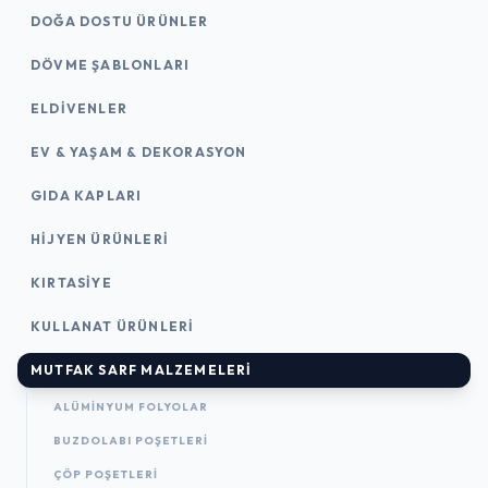
DOĞA DOSTU ÜRÜNLER
DÖVME ŞABLONLARI
ELDIVENLER
EV & YAŞAM & DEKORASYON
GIDA KAPLARI
HIJYEN ÜRÜNLERI
KIRTASİYE
KULLANAT ÜRÜNLERI
MUTFAK SARF MALZEMELERI
ALÜMINYUM FOLYOLAR
BUZDOLABI POŞETLERI
ÇÖP POŞETLERI