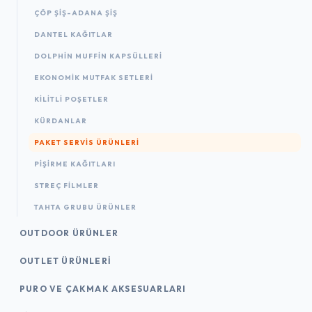
ÇÖP ŞIŞ-ADANA ŞIŞ
DANTEL KAĞITLAR
DOLPHIN MUFFIN KAPSÜLLERI
EKONOMIK MUTFAK SETLERI
KILITLI POŞETLER
KÜRDANLAR
PAKET SERVIS ÜRÜNLERI
PIŞIRME KAĞITLARI
STREÇ FILMLER
TAHTA GRUBU ÜRÜNLER
OUTDOOR ÜRÜNLER
OUTLET ÜRÜNLERI
PURO VE ÇAKMAK AKSESUARLARI