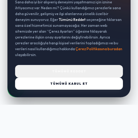
Sana daha iyi bir alışveriş deneyimi yaşatmamız için iznine
ihtiyacımız var. Neden mi? Çünkü kullandığımız çerezlerle sana
daha güvenilir, gelişmiş ve ilgi alanlarına yönelik özel bir
deneyim sunuyoruz. Eğer
Tümünü Reddet
seçeneğine tıklarsan
sana özel hizmetimizi sunamayacağız. Her zaman web
sitemizde yer alan “Çerez Ayarları” öğesine tıklayarak
çerezlerine ilişkin onay ayarlarını değiştirebilirsin. Ayrıca
çerezler aracılığıyla hangi kişisel verilerini topladığımızı ve bu
verileri nasıl kullandığımız hakkında
Çerez Politikasına buradan
ulaşabilirsin.
TÜMÜNÜ REDDET
TÜMÜNÜ KABUL ET