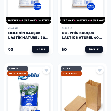
LUSTWAY
LUSTWAY
LUSTWAY
LUSTWAY
LUSTWAY
LUSTWAY
CLASSIC
CLASSIC
DOLPHIN KAUÇUK
DOLPHIN KAUÇUK
LASTIK NATUREL 70
LASTIK NATUREL 40
MM X 500 G
MM X 500 G
₺0
₺0
İNCELE
İNCELE
SON 3!
SON 3!
HIZLI KARGO
HIZLI KARGO