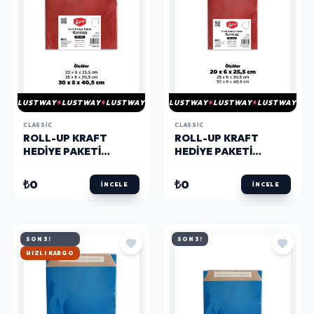
LUSTWAY
LUSTWAY
LUSTWAY
LUSTWAY
LUSTWAY
LUSTWAY
CLASSIC
CLASSIC
ROLL-UP KRAFT
ROLL-UP KRAFT
HEDIYE PAKETI
HEDIYE PAKETI
KIRMIZI 30 * 41 CM 25
KIRMIZI
ADET
20X6X25,5X4,5 25LI
₺0
₺0
İNCELE
İNCELE
SON 3!
SON 3!
HIZLI KARGO