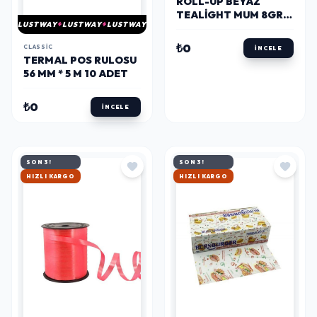
ROLL-UP BEYAZ
TEALIGHT MUM 8GR
LUSTWAY
LUSTWAY
LUSTWAY
100 ADET
₺0
CLASSIC
İNCELE
TERMAL POS RULOSU
56 MM * 5 M 10 ADET
₺0
İNCELE
SON 3!
SON 3!
HIZLI KARGO
HIZLI KARGO