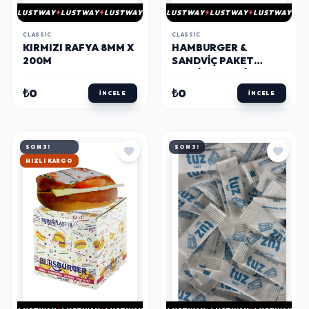
LUSTWAY
LUSTWAY
LUSTWAY
LUSTWAY
LUSTWAY
LUSTWAY
CLASSIC
CLASSIC
KIRMIZI RAFYA 8MM X
HAMBURGER &
200M
SANDVIÇ PAKET
SERVIS POŞETI 1000
ADET
₺0
₺0
İNCELE
İNCELE
SON 3!
SON 3!
HIZLI KARGO