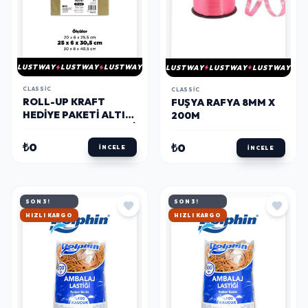
LUSTWAY
LUSTWAY
LUSTWAY
LUSTWAY
LUSTWAY
LUSTWAY
CLASSIC
CLASSIC
ROLL-UP KRAFT
FUŞYA RAFYA 8MM X
HEDIYE PAKETI ALTIN
200M
25X6X30,5X4,5CM 25LI
₺0
₺0
İNCELE
İNCELE
SON 3!
SON 3!
HIZLI KARGO
HIZLI KARGO