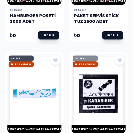
LUSTWAY
LUSTWAY
LUSTWAY
LUSTWAY
LUSTWAY
LUSTWAY
CLASSIC
CLASSIC
PAKET SERVIS STICK
HAMBURGER POŞETI
TUZ 2500 ADET
2000 ADET
₺0
₺0
İNCELE
İNCELE
SON 3!
SON 3!
HIZLI KARGO
HIZLI KARGO
LUSTWAY
LUSTWAY
LUSTWAY
LUSTWAY
LUSTWAY
LUSTWAY