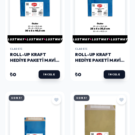
LUSTWAY
LUSTWAY
LUSTWAY
LUSTWAY
LUSTWAY
LUSTWAY
CLASSIC
CLASSIC
ROLL-UP KRAFT
ROLL-UP KRAFT
HEDIYE PAKETI MAVI
HEDIYE PAKETI MAVI
30 * 41 CM 25 ADET
25 * 31 CM 25 ADET
₺0
₺0
İNCELE
İNCELE
SON 3!
SON 3!