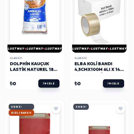
LUSTWAY
LUSTWAY
LUSTWAY
LUSTWAY
LUSTWAY
LUSTWAY
CLASSIC
CLASSIC
DOLPHIN KAUÇUK
ELBA KOLI BANDI
LASTIK NATUREL 180
4,5CMX100M 6LI X 14
MM X 500 G
PAKET (KOLI)
₺0
₺0
İNCELE
İNCELE
SON 3!
SON 3!
HIZLI KARGO