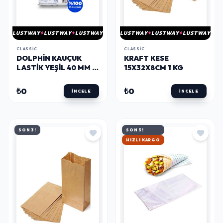
LUSTWAY
LUSTWAY
LUSTWAY
LUSTWAY
LUSTWAY
LUSTWAY
CLASSIC
CLASSIC
DOLPHIN KAUÇUK
KRAFT KESE
LASTIK YEŞIL 40 MM X
15X32X8CM 1 KG
500 GR
₺0
₺0
İNCELE
İNCELE
SON 3!
SON 3!
HIZLI KARGO