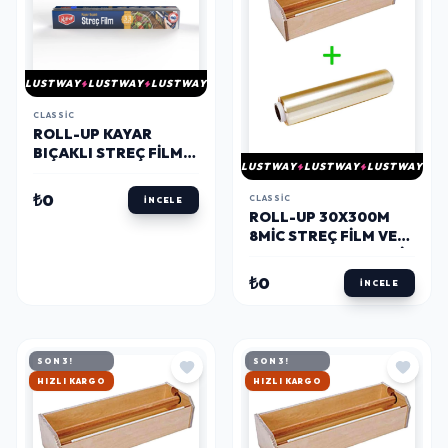
LUSTWAY
LUSTWAY
LUSTWAY
CLASSIC
ROLL-UP KAYAR
BIÇAKLI STREÇ FILM
LUSTWAY
LUSTWAY
LUSTWAY
30 CM X 33 M
₺0
CLASSIC
İNCELE
ROLL-UP 30X300M
8MIC STREÇ FILM VE
KESME APARATI SETI
2 PARÇA
₺0
İNCELE
SON 3!
SON 3!
HIZLI KARGO
HIZLI KARGO