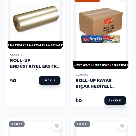
LUSTWAY
LUSTWAY
LUSTWAY
CLASSIC
ROLL-UP
LUSTWAY
LUSTWAY
LUSTWAY
ENDÜSTRIYEL EKSTRA
KALIN 8.5 MIC STREÇ
CLASSIC
FILM 45 CM X 1500 M 1
₺0
ROLL-UP KAYAR
İNCELE
PAKET
BIÇAK HEDIYELI
STREÇ FILM 45CM X
300M 9MIC 16 ADET
₺0
İNCELE
KOLI
SON 3!
SON 3!