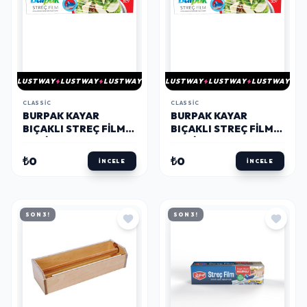
LUSTWAY
LUSTWAY
LUSTWAY
LUSTWAY
LUSTWAY
LUSTWAY
CLASSIC
CLASSIC
BURPAK KAYAR
BURPAK KAYAR
BIÇAKLI STREÇ FILM
BIÇAKLI STREÇ FILM
10 MIC 4 5CM X 166 M
10 MIC 30 CM X 166 M
₺0
₺0
İNCELE
İNCELE
SON 3!
SON 3!