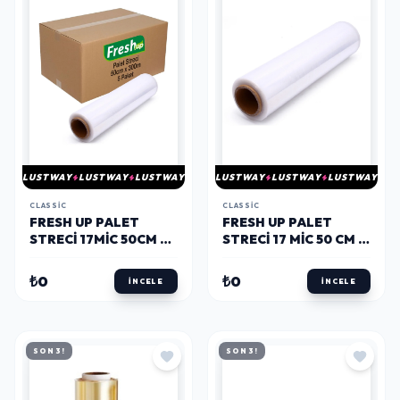
LUSTWAY
LUSTWAY
LUSTWAY
LUSTWAY
LUSTWAY
LUSTWAY
CLASSIC
CLASSIC
FRESH UP PALET
FRESH UP PALET
STRECI 17MIC 50CM X
STRECI 17 MIC 50 CM X
300 METRE 5 ADET
300 M
KOLI
₺0
₺0
İNCELE
İNCELE
SON 3!
SON 3!