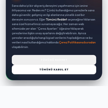
Sana daha iyi bir alışveriş deneyimi yaşatmamız için iznine
ihtiyacımız var. Neden mi? Çünkü kullandığımız çerezlerle sana
daha güvenilir, gelişmiş ve ilgi alanlarına yönelik özel bir
deneyim sunuyoruz. Eğer
Tümünü Reddet
seçeneğine tıklarsan
sana özel hizmetimizi sunamayacağız. Her zaman web
sitemizde yer alan “Çerez Ayarları” öğesine tıklayarak
çerezlerine ilişkin onay ayarlarını değiştirebilirsin. Ayrıca
çerezler aracılığıyla hangi kişisel verilerini topladığımızı ve bu
verileri nasıl kullandığımız hakkında
Çerez Politikasına buradan
ulaşabilirsin.
TÜMÜNÜ REDDET
TÜMÜNÜ KABUL ET