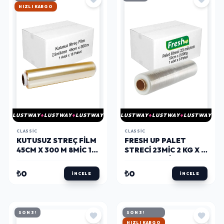
HIZLI KARGO
LUSTWAY
LUSTWAY
LUSTWAY
LUSTWAY
LUSTWAY
LUSTWAY
CLASSIC
CLASSIC
KUTUSUZ STREÇ FILM
FRESH UP PALET
45CM X 300 M 8MIC 1
STRECI 23MIC 2 KG X 6
ADET X 16 PAKET
PAKET (KOLI)
(KOLI)
₺0
₺0
İNCELE
İNCELE
SON 3!
SON 3!
HIZLI KARGO