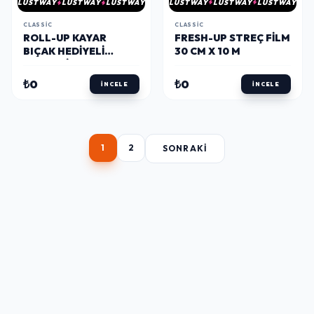
LUSTWAY
LUSTWAY
LUSTWAY
LUSTWAY
LUSTWAY
LUSTWAY
CLASSIC
CLASSIC
FRESH-UP STREÇ FILM
ROLL-UP KAYAR
30 CM X 10 M
BIÇAK HEDIYELI
STREÇ FILM 45CM X
300M 9MIC 1 ADET
₺0
₺0
İNCELE
İNCELE
1
2
SONRAKI