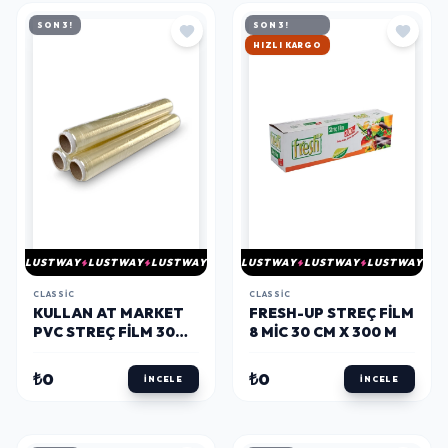
SON 3!
SON 3!
HIZLI KARGO
LUSTWAY
LUSTWAY
LUSTWAY
LUSTWAY
LUSTWAY
LUSTWAY
CLASSIC
CLASSIC
KULLAN AT MARKET
FRESH-UP STREÇ FILM
PVC STREÇ FILM 30
8 MIC 30 CM X 300 M
CM X 50 M (KUTUSUZ)
3,LÜ PAKET
₺0
₺0
İNCELE
İNCELE