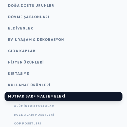
DOĞA DOSTU ÜRÜNLER
DÖVME ŞABLONLARI
ELDIVENLER
EV & YAŞAM & DEKORASYON
GIDA KAPLARI
HIJYEN ÜRÜNLERI
KIRTASİYE
KULLANAT ÜRÜNLERI
MUTFAK SARF MALZEMELERI
ALÜMINYUM FOLYOLAR
BUZDOLABI POŞETLERI
ÇÖP POŞETLERI