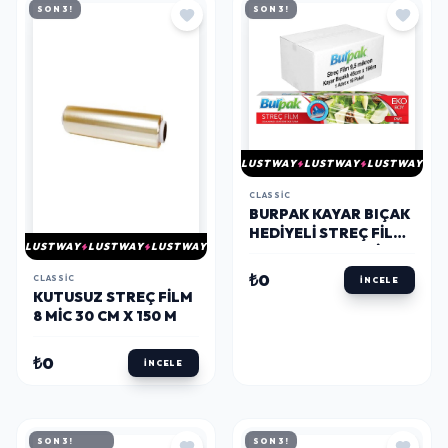
SON 3!
SON 3!
LUSTWAY
LUSTWAY
LUSTWAY
CLASSIC
BURPAK KAYAR BIÇAK
HEDIYELI STREÇ FILM
LUSTWAY
LUSTWAY
LUSTWAY
45CM X 166M 10MIC X
16 PAKET (KOLI)
₺0
CLASSIC
İNCELE
KUTUSUZ STREÇ FILM
8 MIC 30 CM X 150 M
₺0
İNCELE
SON 3!
SON 3!