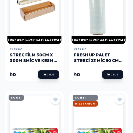
LUSTWAY
LUSTWAY
LUSTWAY
LUSTWAY
LUSTWAY
LUSTWAY
CLASSIC
CLASSIC
STREÇ FILM 30CM X
FRESH UP PALET
300M 8MIC VE KESME
STRECI 23 MIC 50 CM X
APARAT SETI
300 M
₺0
₺0
İNCELE
İNCELE
SON 3!
SON 3!
HIZLI KARGO