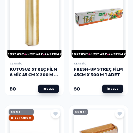
LUSTWAY
LUSTWAY
LUSTWAY
LUSTWAY
LUSTWAY
LUSTWAY
CLASSIC
CLASSIC
KUTUSUZ STREÇ FILM
FRESH-UP STREÇ FILM
8 MIC 45 CM X 200 M 25
45CM X 300 M 1 ADET
PAKET
₺0
₺0
İNCELE
İNCELE
SON 3!
SON 3!
HIZLI KARGO