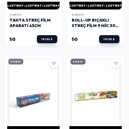
LUSTWAY
LUSTWAY
LUSTWAY
LUSTWAY
LUSTWAY
LUSTWAY
CLASSIC
CLASSIC
TAHTA STREÇ FILM
ROLL-UP BIÇAKLI
APARATI 45CM
STREÇ FILM 9 MIC 30
CM X 300 M
₺0
₺0
İNCELE
İNCELE
SON 3!
SON 3!