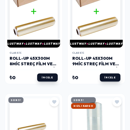
LUSTWAY
LUSTWAY
LUSTWAY
LUSTWAY
LUSTWAY
LUSTWAY
CLASSIC
CLASSIC
ROLL-UP 45X300M
ROLL-UP 45X300M
8MIC STREÇ FILM VE
9MIC STREÇ FILM VE
KESME APARATI SETI
KESME APARATI SETI
2 PARÇA
2 PARÇA
₺0
₺0
İNCELE
İNCELE
SON 3!
SON 3!
HIZLI KARGO