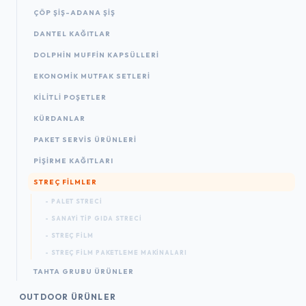
ÇÖP ŞIŞ-ADANA ŞIŞ
DANTEL KAĞITLAR
DOLPHIN MUFFIN KAPSÜLLERI
EKONOMIK MUTFAK SETLERI
KILITLI POŞETLER
KÜRDANLAR
PAKET SERVIS ÜRÜNLERI
PIŞIRME KAĞITLARI
STREÇ FILMLER
- PALET STRECI
- SANAYI TIP GIDA STRECI
- STREÇ FILM
- STREÇ FILM PAKETLEME MAKINALARI
TAHTA GRUBU ÜRÜNLER
OUTDOOR ÜRÜNLER