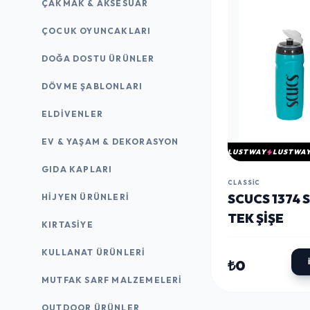
ÇAKMAK & AKSESUAR
ÇOCUK OYUNCAKLARI
DOĞA DOSTU ÜRÜNLER
DÖVME ŞABLONLARI
ELDIVENLER
EV & YAŞAM & DEKORASYON
LUSTWAY
LUSTWA
GIDA KAPLARI
CLASSIC
SCUCS 1374 
HIJYEN ÜRÜNLERI
TEK ŞIŞE
KIRTASİYE
KULLANAT ÜRÜNLERI
₺0
MUTFAK SARF MALZEMELERI
OUTDOOR ÜRÜNLER