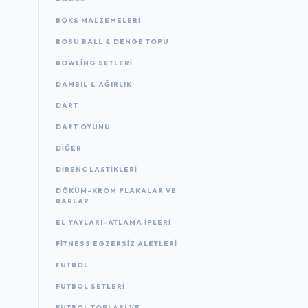
BOKS MALZEMELERI
BOSU BALL & DENGE TOPU
BOWLING SETLERI
DAMBIL & AĞIRLIK
DART
DART OYUNU
DIĞER
DIRENÇ LASTIKLERI
DÖKÜM-KROM PLAKALAR VE
BARLAR
EL YAYLARI-ATLAMA IPLERI
FITNESS EGZERSIZ ALETLERI
FUTBOL
FUTBOL SETLERI
FUTBOL TOPLARI VE