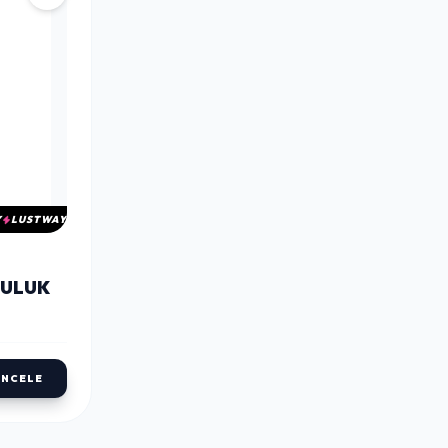
Y
LUSTWAY
SULUK
İNCELE