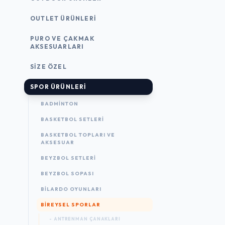
OUTLET ÜRÜNLERI
PURO VE ÇAKMAK
AKSESUARLARI
SIZE ÖZEL
SPOR ÜRÜNLERI
BADMINTON
BASKETBOL SETLERI
BASKETBOL TOPLARI VE
AKSESUAR
BEYZBOL SETLERI
BEYZBOL SOPASI
BILARDO OYUNLARI
BIREYSEL SPORLAR
- ANTRENMAN ÇANAKLARI