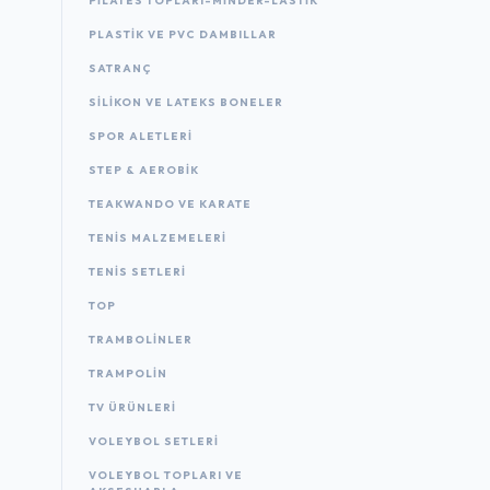
PILATES TOPLARI-MINDER-LASTIK
PLASTIK VE PVC DAMBILLAR
SATRANÇ
SILIKON VE LATEKS BONELER
SPOR ALETLERI
STEP & AEROBIK
TEAKWANDO VE KARATE
TENIS MALZEMELERI
TENIS SETLERI
TOP
TRAMBOLINLER
TRAMPOLIN
TV ÜRÜNLERI
VOLEYBOL SETLERI
VOLEYBOL TOPLARI VE