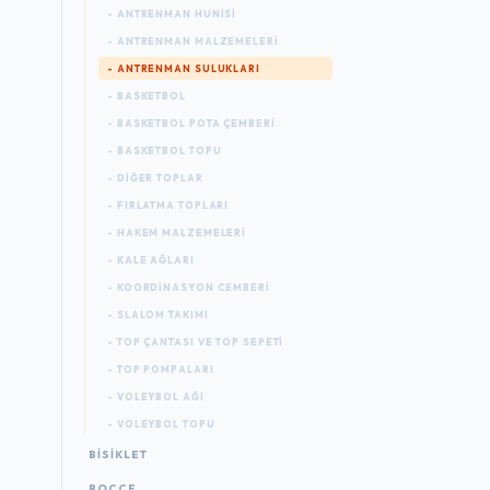
- ANTRENMAN HUNISI
- ANTRENMAN MALZEMELERI
- ANTRENMAN SULUKLARI
- BASKETBOL
- BASKETBOL POTA ÇEMBERI
- BASKETBOL TOPU
- DIĞER TOPLAR
- FIRLATMA TOPLARI
- HAKEM MALZEMELERI
- KALE AĞLARI
- KOORDINASYON CEMBERI
- SLALOM TAKIMI
- TOP ÇANTASI VE TOP SEPETI
- TOP POMPALARI
- VOLEYBOL AĞI
- VOLEYBOL TOPU
BISIKLET
BOCCE