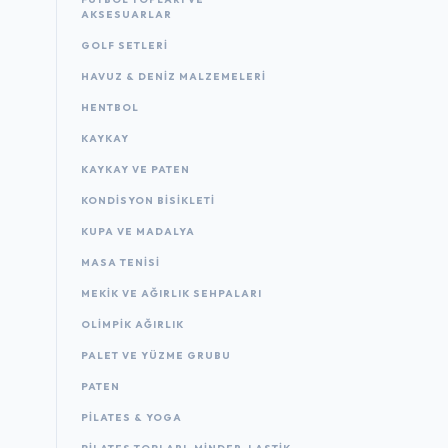
AKSESUARLAR
GOLF SETLERI
HAVUZ & DENIZ MALZEMELERI
HENTBOL
KAYKAY
KAYKAY VE PATEN
KONDISYON BISIKLETI
KUPA VE MADALYA
MASA TENISI
MEKIK VE AĞIRLIK SEHPALARI
OLIMPIK AĞIRLIK
PALET VE YÜZME GRUBU
PATEN
PILATES & YOGA