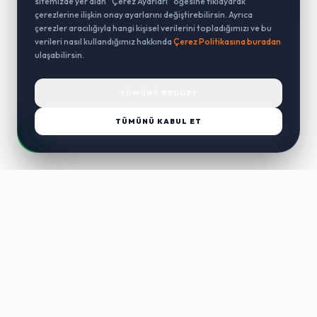
sitemizde yer alan “Çerez Ayarları” öğesine tıklayarak
çerezlerine ilişkin onay ayarlarını değiştirebilirsin. Ayrıca
çerezler aracılığıyla hangi kişisel verilerini topladığımızı ve bu
verileri nasıl kullandığımız hakkında
Çerez Politikasına buradan
ulaşabilirsin.
TÜMÜNÜ REDDET
TÜMÜNÜ KABUL ET
LUST
WAY