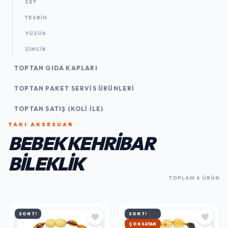
SET
TESBIH
YÜZÜK
ZINCIR
TOPTAN GIDA KAPLARI
TOPTAN PAKET SERVIS ÜRÜNLERI
TOPTAN SATIŞ (KOLI İLE)
TAKI AKSESUAR
BEBEK KEHRIBAR
BILEKLIK
TOPLAM 6 ÜRÜN
SON 7!
SON 7!
ÇOK SATAN