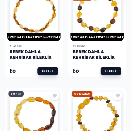
LUSTWAY
LUSTWAY
LUSTWAY
LUSTWAY
LUSTWAY
LUSTWAY
CLASSIC
CLASSIC
BEBEK DAMLA
BEBEK DAMLA
KEHRIBAR BILEKLIK
KEHRIBAR BILEKLIK
₺0
₺0
İNCELE
İNCELE
SON 3!
ÇOK SATAN