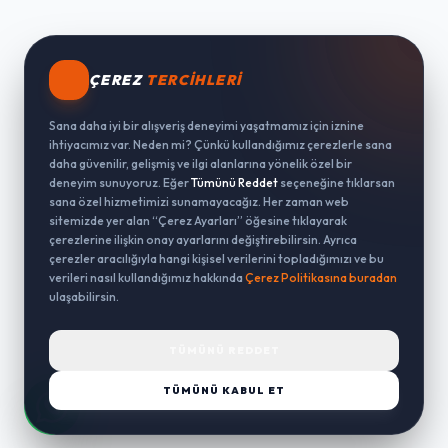
ÇEREZ
TERCIHLERI
Sana daha iyi bir alışveriş deneyimi yaşatmamız için iznine
ihtiyacımız var. Neden mi? Çünkü kullandığımız çerezlerle sana
daha güvenilir, gelişmiş ve ilgi alanlarına yönelik özel bir
deneyim sunuyoruz. Eğer
Tümünü Reddet
seçeneğine tıklarsan
sana özel hizmetimizi sunamayacağız. Her zaman web
sitemizde yer alan “Çerez Ayarları” öğesine tıklayarak
çerezlerine ilişkin onay ayarlarını değiştirebilirsin. Ayrıca
çerezler aracılığıyla hangi kişisel verilerini topladığımızı ve bu
verileri nasıl kullandığımız hakkında
Çerez Politikasına buradan
ulaşabilirsin.
TÜMÜNÜ REDDET
TÜMÜNÜ KABUL ET