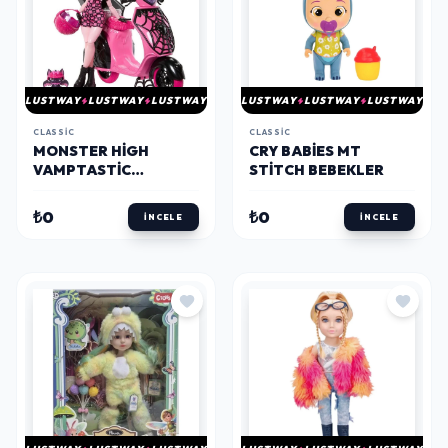
LUSTWAY
LUSTWAY
LUSTWAY
LUSTWAY
LUSTWAY
LUSTWAY
CLASSIC
CLASSIC
MONSTER HIGH
CRY BABIES MT
VAMPTASTIC
STITCH BEBEKLER
SCOOTER
DRACULAURA
₺0
₺0
İNCELE
İNCELE