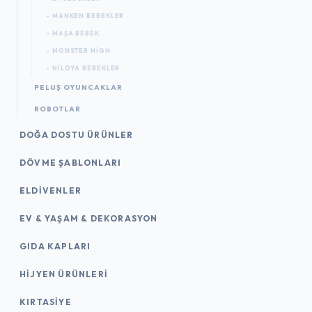
- MANKEN BEBEKLER
- MAŞA BEBEK
- MONSTER HIGH
- NILOYA BEBEKLER
PELUŞ OYUNCAKLAR
ROBOTLAR
DOĞA DOSTU ÜRÜNLER
DÖVME ŞABLONLARI
ELDIVENLER
EV & YAŞAM & DEKORASYON
GIDA KAPLARI
HIJYEN ÜRÜNLERI
KIRTASİYE