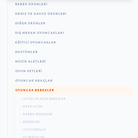
BEBEK ÜRÜNLERI
DENIZ VE HAVUZ ÜRÜNLERI
DIĞER ÜRÜNLER
DIŞ MEKAN OYUNCAKLARI
EĞITICI OYUNCAKLAR
KOSTÜMLER
MÜZIK ALETLERI
OYUN SETLERI
OYUNCAK ARAÇLAR
OYUNCAK BEBEKLER
- ALTINI ISLATAN BEBEKLER
- BABY ALIVE
- BARBIE BEBEKLER
- BEBEKLER
- CICCIOBELLO
- ET BEBEKLER