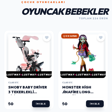
ÇOCUK OYUNCAKLARI
OYUNCAK BEBEKLER
TOPLAM 226 ÜRÜN
HIZLI KARGO
LUSTWAY
LUSTWAY
LUSTWAY
LUSTWAY
LUSTWAY
LUSTWAY
CLASSIC
CLASSIC
SMOBY BABY DRIVER
MONSTER HIGH
3 TEKERLEKLI
JINAFIRE LONG
BISIKLET PEMBE
BEBEĞI
₺0
₺0
İNCELE
İNCELE