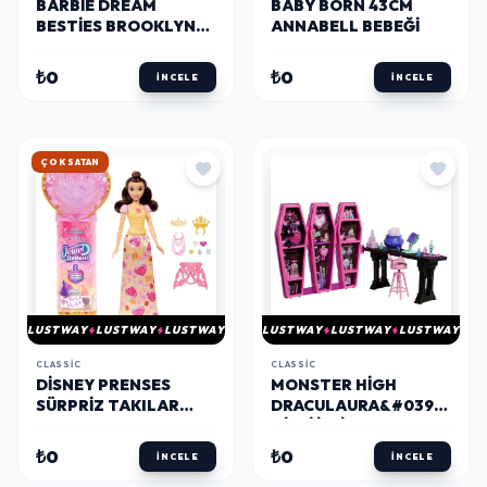
BARBIE DREAM
BABY BORN 43CM
BESTIES BROOKLYN
ANNABELL BEBEĞI
BEBEK VE
AKSESUARLARI
₺0
₺0
İNCELE
İNCELE
HIZLI KARGO
LUSTWAY
LUSTWAY
LUSTWAY
LUSTWAY
LUSTWAY
LUSTWAY
CLASSIC
CLASSIC
DISNEY PRENSES
MONSTER HIGH
SÜRPRIZ TAKILAR
DRACULAURA&#039;NIN
BELLE
GIZLI İKSIRLER ODASI
OYUN SETI
₺0
₺0
İNCELE
İNCELE