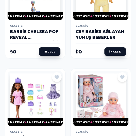
LUSTWAY
LUSTWAY
LUSTWAY
LUSTWAY
LUSTWAY
LUSTWAY
CLASSIC
CLASSIC
BARBIE CHELSEA POP
CRY BABIES AĞLAYAN
REVEAL
YUMUŞ BEBEKLER
ATIŞTIRMALIK SERISI
SÜRPRIZ PAKET
₺0
₺0
İNCELE
İNCELE
LUSTWAY
LUSTWAY
LUSTWAY
LUSTWAY
LUSTWAY
LUSTWAY
CLASSIC
CLASSIC