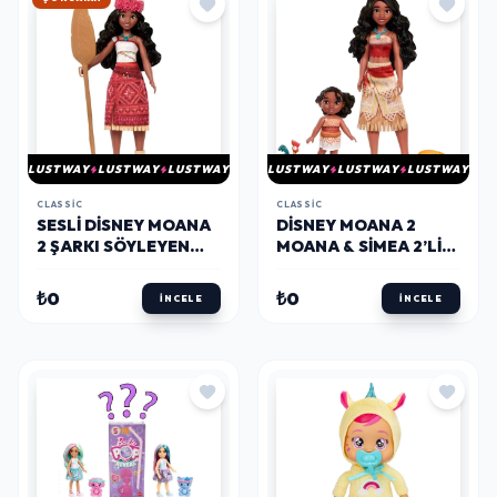
LUSTWAY
LUSTWAY
LUSTWAY
LUSTWAY
LUSTWAY
LUSTWAY
CLASSIC
CLASSIC
SESLI DISNEY MOANA
DISNEY MOANA 2
2 ŞARKI SÖYLEYEN
MOANA & SIMEA 2’LI
MOANA
PAKET
₺0
₺0
İNCELE
İNCELE