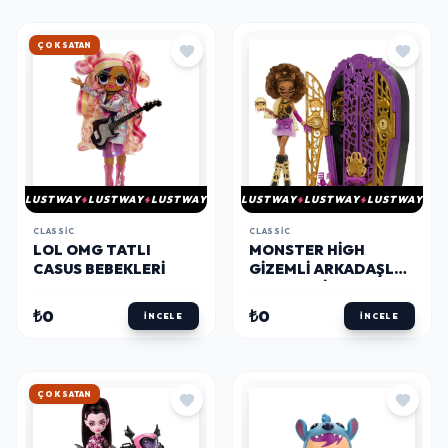
HIZLI KARGO
LUSTWAY
LUSTWAY
LUSTWAY
LUSTWAY
LUSTWAY
LUSTWAY
CLASSIC
CLASSIC
LOL OMG TATLI
MONSTER HIGH
CASUS BEBEKLERI
GIZEMLI ARKADAŞLAR
OYUN SETI S6
₺0
₺0
İNCELE
İNCELE
HIZLI KARGO