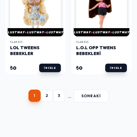
LUSTWAY
LUSTWAY
LUSTWAY
LUSTWAY
LUSTWAY
LUSTWAY
CLASSIC
CLASSIC
LOL TWEENS
L.O.L OPP TWENS
BEBEKLER
BEBEKLERI
₺0
₺0
İNCELE
İNCELE
...
1
2
3
SONRAKI