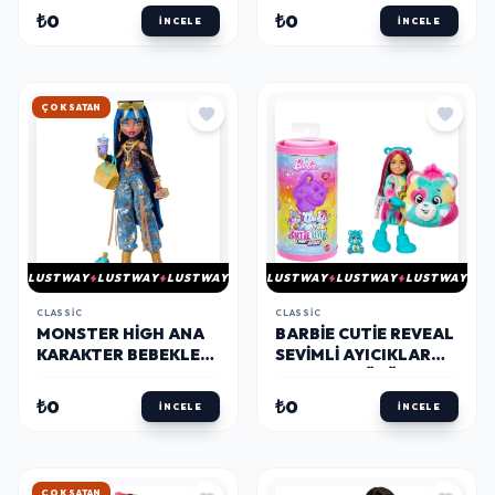
₺0
₺0
İNCELE
İNCELE
HIZLI KARGO
LUSTWAY
LUSTWAY
LUSTWAY
LUSTWAY
LUSTWAY
LUSTWAY
CLASSIC
CLASSIC
MONSTER HIGH ANA
BARBIE CUTIE REVEAL
KARAKTER BEBEKLER
SEVIMLI AYICIKLAR
HPD53
CHELSEA KÜÇÜK
BEBEKLER VE
₺0
₺0
İNCELE
İNCELE
AKSESUARLARI 2. SERI
HIZLI KARGO