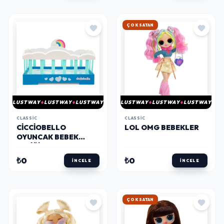
HIZLI KARGO
LUSTWAY
LUSTWAY
LUSTWAY
LUSTWAY
LUSTWAY
LUSTWAY
CLASSIC
CLASSIC
CICCIOBELLO
LOL OMG BEBEKLER
OYUNCAK BEBEK
BEŞIĞI
₺0
₺0
İNCELE
İNCELE
HIZLI KARGO