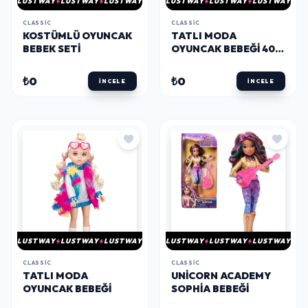
LUSTWAY
LUSTWAY
LUSTWAY
LUSTWAY
LUSTWAY
LUSTWAY
CLASSIC
CLASSIC
KOSTÜMLÜ OYUNCAK
TATLI MODA
BEBEK SETI
OYUNCAK BEBEĞI 40
CM
₺0
₺0
İNCELE
İNCELE
LUSTWAY
LUSTWAY
LUSTWAY
LUSTWAY
LUSTWAY
LUSTWAY
CLASSIC
CLASSIC
TATLI MODA
UNICORN ACADEMY
OYUNCAK BEBEĞI
SOPHIA BEBEĞI