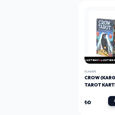
LUSTWAY
LUSTWA
CLASSIC
CROW (KARG
TAROT KART
ALK2794
₺0