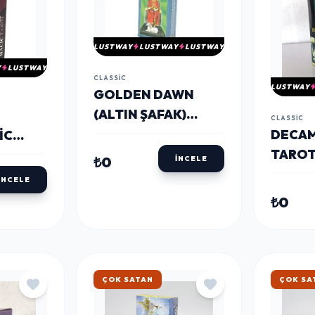
LUSTWAY
LUSTWAY
LUSTWAY
Y
LUSTWAY
CLASSIC
LUSTWAY
GOLDEN DAWN
(ALTIN ŞAFAK)
CLASSIC
TAROT KARTI
DECA
IC
ALK4328
TAROT
Ü)
₺0
İNCELE
ALK43
I
İNCELE
₺0
HIZLI KARGO
HIZLI 