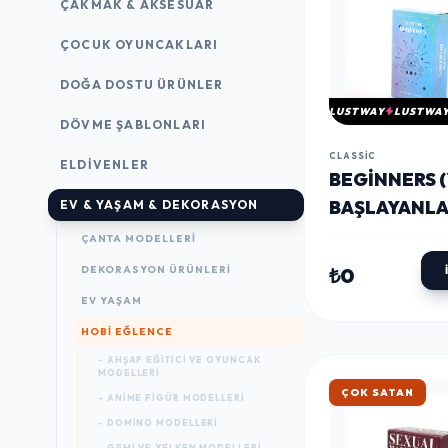
ÇAKMAK & AKSESUAR
ÇOCUK OYUNCAKLARI
DOĞA DOSTU ÜRÜNLER
LUSTWAY
LUSTWA
DÖVME ŞABLONLARI
CLASSIC
ELDIVENLER
BEGINNERS (
BAŞLAYANLA
EV & YAŞAM & DEKORASYON
TAROT KART
ÇANTA MODELLERI
ALK4335
₺0
DEKORASYON ÜRÜNLERI
EV YAŞAM
HOBI EĞLENCE
- AHŞAP EĞITICI VE OYUNCAK
MODELLERI
HIZLI KARGO
- ANIME FIGÜR MODELLERI
- DOMINO MODELLERI
- GEMI VE YELKEN MODELLERI