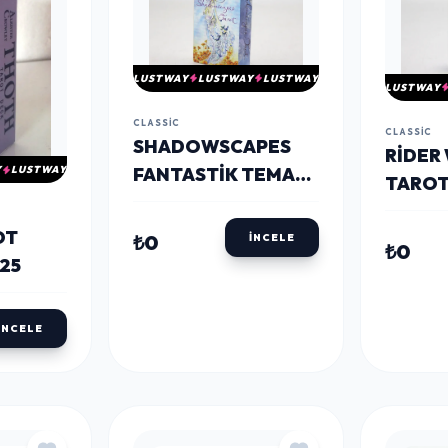
LUSTWAY
LUSTWAY
LUSTWAY
LUSTWAY
CLASSIC
CLASSIC
SHADOWSCAPES
RIDER
FANTASTIK TEMALI
Y
LUSTWAY
TAROT
TAROT KARTI
ALK43
ALK4324
OT
₺0
İNCELE
₺0
25
İNCELE