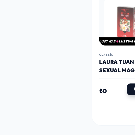
LUSTWAY
LUSTWA
CLASSIC
LAURA TUAN
SEXUAL MAG
(CINSEL BÜY
TAROT KART
₺0
ALK4320