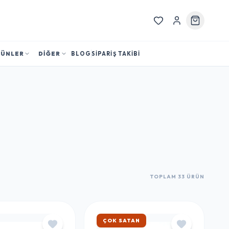
RÜNLER
DİĞER
BLOG
SİPARİŞ TAKİBİ
TOPLAM 33 ÜRÜN
HIZLI KARGO