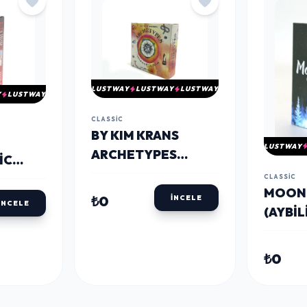
LUSTWAY
LUSTWAY
LUSTWAY
Y
LUSTWAY
CLASSIC
BY KIM KRANS
LUSTWAY
ARCHETYPES
IC
TAROT KARTI
Ü)
CLASSIC
MOON
ALK4319
I
₺0
İNCELE
İNCELE
(AYBIL
KARTI
₺0