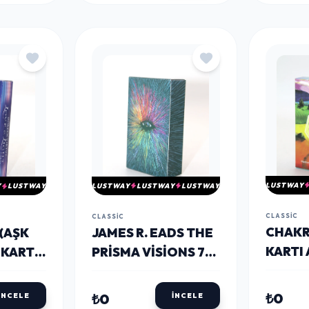
LUSTWAY
LUSTWAY
LUSTWAY
LUSTWAY
Y
LUSTWAY
CLASSIC
CLASSIC
CHAKR
JAMES R. EADS THE
(AŞK
KARTI
PRISMA VISIONS 79
 KARTI
KARTLIK DESTE
TAROT KARTI
₺0
₺0
İNCELE
İNCELE