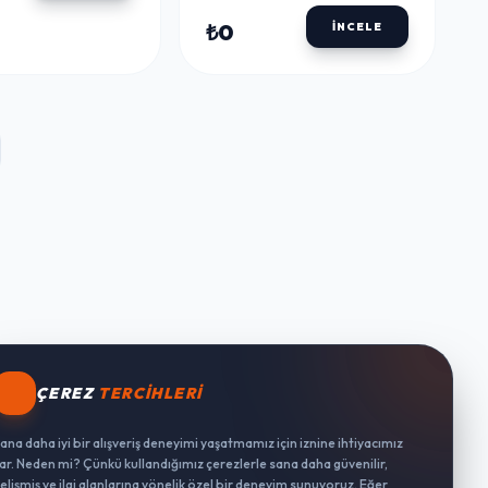
₺0
İNCELE
ÇEREZ
TERCIHLERI
ana daha iyi bir alışveriş deneyimi yaşatmamız için iznine ihtiyacımız
ar. Neden mi? Çünkü kullandığımız çerezlerle sana daha güvenilir,
elişmiş ve ilgi alanlarına yönelik özel bir deneyim sunuyoruz. Eğer