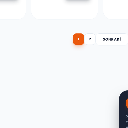
ALK2778
1
2
SONRAKI
S
v
g