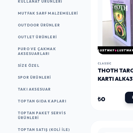
KULLANAT ÜRÜNLERI
MUTFAK SARF MALZEMELERI
OUTDOOR ÜRÜNLER
OUTLET ÜRÜNLERI
PURO VE ÇAKMAK
LUSTWAY
LUSTWA
AKSESUARLARI
CLASSIC
SIZE ÖZEL
THOTH TAR
SPOR ÜRÜNLERI
KARTI ALK43
TAKI AKSESUAR
₺0
TOPTAN GIDA KAPLARI
TOPTAN PAKET SERVIS
ÜRÜNLERI
TOPTAN SATIŞ (KOLI İLE)