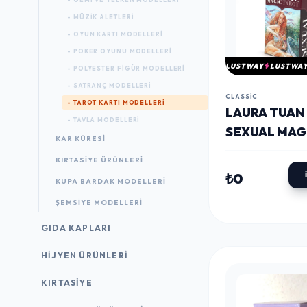
- MÜZIK ALETLERI
- OYUN KARTI MODELLERI
- POKER OYUNU MODELLERI
LUSTWAY
LUSTWA
- POLYESTER FIGÜR MODELLERI
- SATRANÇ MODELLERI
CLASSIC
- TAROT KARTI MODELLERI
LAURA TUAN
- TAVLA MODELLERI
SEXUAL MAG
KAR KÜRESI
(CINSEL BÜY
KIRTASIYE ÜRÜNLERI
TAROT KART
₺0
KUPA BARDAK MODELLERI
ALK4329
ŞEMSIYE MODELLERI
GIDA KAPLARI
HIJYEN ÜRÜNLERI
KIRTASİYE