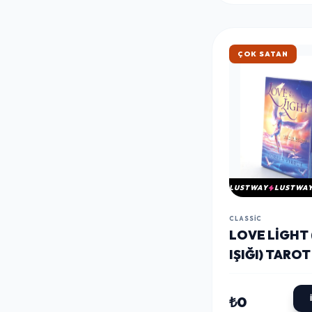
HIZLI KARGO
LUSTWAY
LUSTWA
CLASSIC
LOVE LIGHT 
IŞIĞI) TAROT
ALK2779
₺0