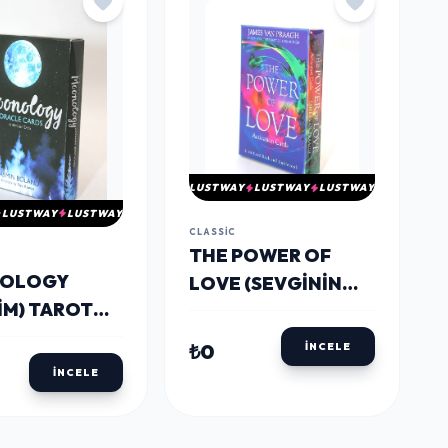
LUSTWAY
LUSTWAY
LUSTWAY
LUSTWAY
LUSTWAY
CLASSIC
THE POWER OF
OLOGY
LOVE (SEVGININ
IM) TAROT
GÜCÜ) TAROT KARTI
 ALK2782
ALK2796
₺0
İNCELE
İNCELE