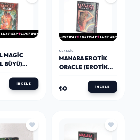
LUSTWAY
LUSTWAY
LUSTWAY
LUSTWAY
LUSTWAY
CLASSIC
L MAGIC
MANARA EROTIK
L BÜYÜ)
ORACLE (EROTIK
 KARTI
KAHIN) TAROT
31
KARTI ALK4330
İNCELE
₺0
İNCELE