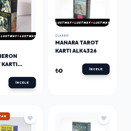
LUSTWAY
LUSTWAY
LUSTWAY
CLASSIC
LUSTWAY
LUSTWAY
MANARA TAROT
KARTI ALK4326
MERON
 KARTI
₺0
İNCELE
27
İNCELE
KARGO