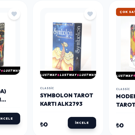
HIZLI 
Y
LUSTWAY
LUSTWAY
LUSTWAY
LUSTWAY
LUSTWAY
CLASSIC
CLASSIC
A)
SYMBOLON TAROT
MODER
I
KARTI ALK2793
TAROT
ALK27
İNCELE
₺0
İNCELE
₺0