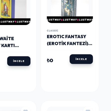
LUSTWAY
LUSTWAY
LUSTWAY
LUSTWAY
LUSTWAY
CLASSIC
EROTIC FANTASY
 WAITE
(EROTIK FANTEZI)
 KARTI
TAROT KARTI
23
ALK4321
₺0
İNCELE
İNCELE