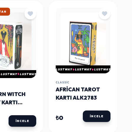
KARGO
LUSTWAY
LUSTWAY
LUSTWAY
LUSTWAY
LUSTWAY
CLASSIC
AFRICAN TAROT
N WITCH
KARTI ALK2783
 KARTI
86
₺0
İNCELE
İNCELE