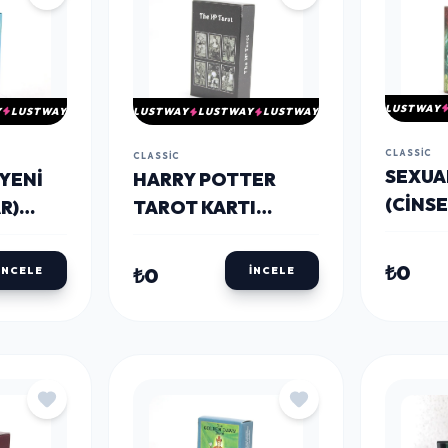
LUSTWAY
Y
LUSTWAY
LUSTWAY
LUSTWAY
LUSTWAY
CLASSIC
CLASSIC
SEXUA
YENI
HARRY POTTER
(CINSE
R)
TAROT KARTI
TAROT
I
ALK4333
ALK43
₺0
₺0
İNCELE
İNCELE