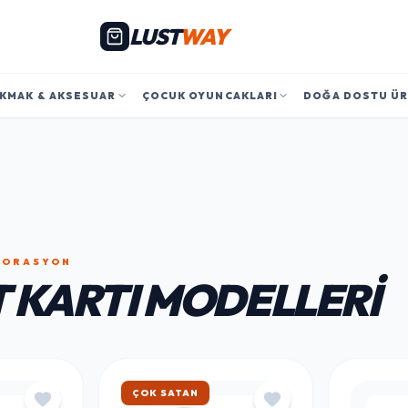
LUST
WAY
KMAK & AKSESUAR
ÇOCUK OYUNCAKLARI
DOĞA DOSTU Ü
EKORASYON
 KARTI MODELLERI
HIZLI KARGO