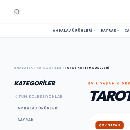
Arama
AMBALAJ ÜRÜNLERI
BAYRAK
ÇA
ANASAYFA
KATEGORILER
TAROT KARTI MODELLERI
KATEGORİLER
EV & YAŞAM & D
TAROT
TÜM KOLEKSIYONLAR
AMBALAJ ÜRÜNLERI
BAYRAK
HIZLI KARGO