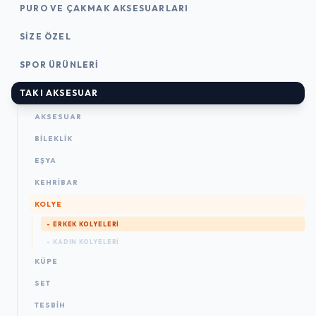
PURO VE ÇAKMAK AKSESUARLARI
SIZE ÖZEL
SPOR ÜRÜNLERI
TAKI AKSESUAR
AKSESUAR
BILEKLIK
EŞYA
KEHRIBAR
KOLYE
- ERKEK KOLYELERI
- KADIN KOLYELERI
KÜPE
SET
TESBIH