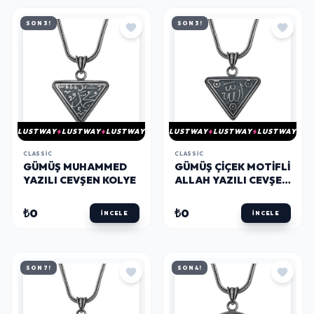
SON 3!
SON 3!
LUSTWAY
LUSTWAY
LUSTWAY
LUSTWAY
LUSTWAY
LUSTWAY
CLASSIC
CLASSIC
GÜMÜŞ MUHAMMED
GÜMÜŞ ÇIÇEK MOTIFLI
YAZILI CEVŞEN KOLYE
ALLAH YAZILI CEVŞEN
KOLYE
₺0
₺0
İNCELE
İNCELE
SON 7!
SON 4!