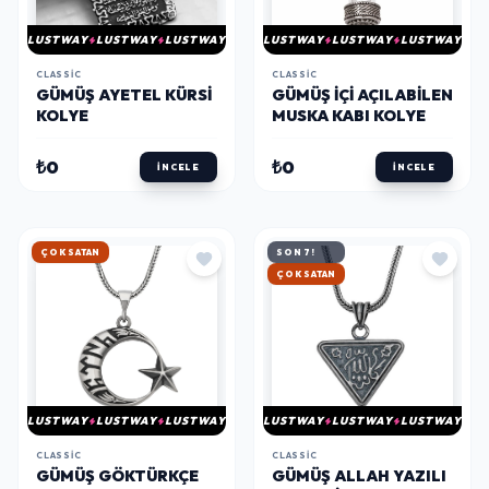
LUSTWAY
LUSTWAY
LUSTWAY
LUSTWAY
LUSTWAY
LUSTWAY
CLASSIC
CLASSIC
GÜMÜŞ AYETEL KÜRSI
GÜMÜŞ İÇI AÇILABILEN
KOLYE
MUSKA KABI KOLYE
₺0
₺0
İNCELE
İNCELE
HIZLI KARGO
SON 7!
HIZLI KARGO
LUSTWAY
LUSTWAY
LUSTWAY
LUSTWAY
LUSTWAY
LUSTWAY
CLASSIC
CLASSIC
GÜMÜŞ GÖKTÜRKÇE
GÜMÜŞ ALLAH YAZILI