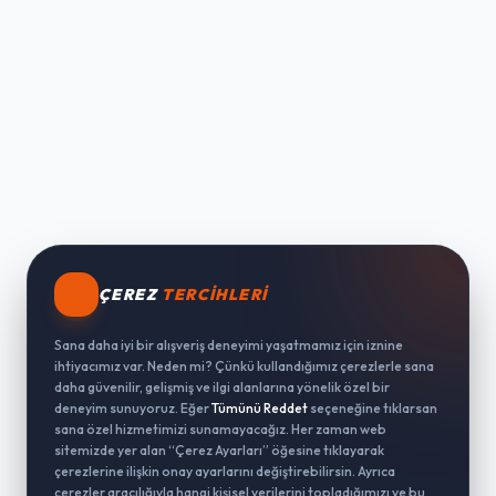
ÇEREZ
TERCIHLERI
Sana daha iyi bir alışveriş deneyimi yaşatmamız için iznine
ihtiyacımız var. Neden mi? Çünkü kullandığımız çerezlerle sana
daha güvenilir, gelişmiş ve ilgi alanlarına yönelik özel bir
deneyim sunuyoruz. Eğer
Tümünü Reddet
seçeneğine tıklarsan
sana özel hizmetimizi sunamayacağız. Her zaman web
sitemizde yer alan “Çerez Ayarları” öğesine tıklayarak
çerezlerine ilişkin onay ayarlarını değiştirebilirsin. Ayrıca
çerezler aracılığıyla hangi kişisel verilerini topladığımızı ve bu