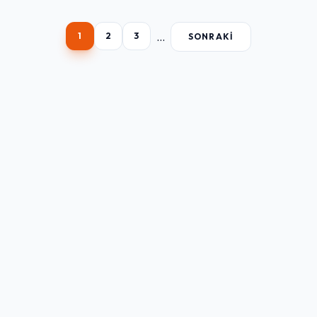
...
1
2
3
SONRAKI