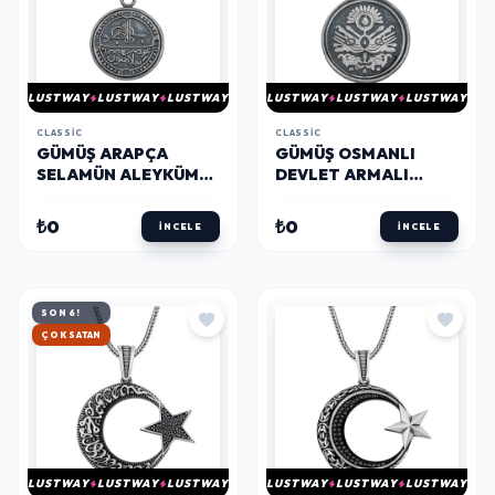
LUSTWAY
LUSTWAY
LUSTWAY
LUSTWAY
LUSTWAY
LUSTWAY
CLASSIC
CLASSIC
GÜMÜŞ ARAPÇA
GÜMÜŞ OSMANLI
SELAMÜN ALEYKÜM
DEVLET ARMALI
YAZILI CEVŞEN KOLYE
CEVŞEN KOLYE
₺0
₺0
İNCELE
İNCELE
SON 6!
HIZLI KARGO
LUSTWAY
LUSTWAY
LUSTWAY
LUSTWAY
LUSTWAY
LUSTWAY