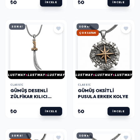
₺0
₺0
İNCELE
İNCELE
SON 6!
SON 6!
HIZLI KARGO
LUSTWAY
LUSTWAY
LUSTWAY
LUSTWAY
LUSTWAY
LUSTWAY
CLASSIC
CLASSIC
GÜMÜŞ DESENLI
GÜMÜŞ OKSITLI
ZÜLFIKAR KILICI
PUSULA ERKEK KOLYE
ERKEK KOLYE
₺0
₺0
İNCELE
İNCELE
SON 6!
SON 8!