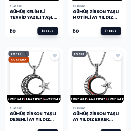
CLASSIC
CLASSIC
GÜMÜŞ KELIME-I
GÜMÜŞ ZIRKON TAŞLI
TEVHID YAZILI TAŞLI
MOTIFLI AY YILDIZ
ERKEK KOLYE
ERKEK KOLYE
₺0
₺0
İNCELE
İNCELE
SON 5!
SON 5!
HIZLI KARGO
LUSTWAY
LUSTWAY
LUSTWAY
LUSTWAY
LUSTWAY
LUSTWAY
CLASSIC
CLASSIC
GÜMÜŞ ZIRKON TAŞLI
GÜMÜŞ ZIRKON TAŞLI
DESENLI AY YILDIZ
AY YILDIZ ERKEK
ERKEK KOLYE
KOLYE