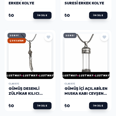
ERKEK KOLYE
SURESI ERKEK KOLYE
₺0
₺0
İNCELE
İNCELE
SON 9!
SON 5!
HIZLI KARGO
LUSTWAY
LUSTWAY
LUSTWAY
LUSTWAY
LUSTWAY
LUSTWAY
CLASSIC
CLASSIC
GÜMÜŞ DESENLI
GÜMÜŞ İÇI AÇILABILEN
ZÜLFIKAR KILICI
MUSKA KABI CEVŞEN
ERKEK KOLYE
ERKEK KOLYE
₺0
₺0
İNCELE
İNCELE