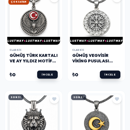
HIZLI KARGO
LUSTWAY
LUSTWAY
LUSTWAY
LUSTWAY
LUSTWAY
LUSTWAY
CLASSIC
CLASSIC
GÜMÜŞ TÜRK KARTALI
GÜMÜŞ VEGVISIR
VE AY YILDIZ MOTIFLI
VIKING PUSULASI
ERKEK KOLYE
ERKEK KOLYE
₺0
₺0
İNCELE
İNCELE
SON 3!
SON 3!