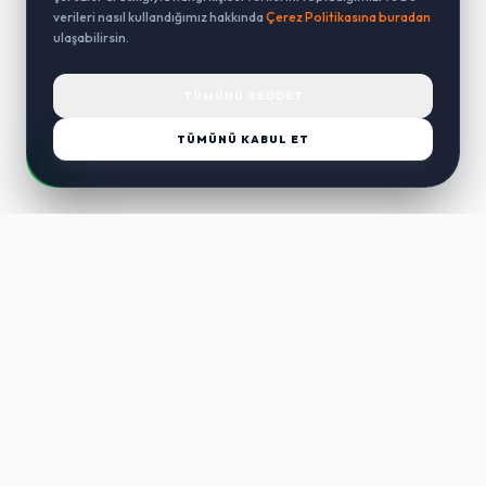
verileri nasıl kullandığımız hakkında
Çerez Politikasına buradan
ulaşabilirsin.
TÜMÜNÜ REDDET
TÜMÜNÜ KABUL ET
LUST
WAY
Kaliteli ürünler, özenli paketleme ve hızlı teslimat ile alışverişin en
keyifli hali. Size özel seçenekleri keşfedin.