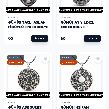
LUSTWAY
LUSTWAY
LUSTWAY
LUSTWAY
LUSTWAY
LUSTWAY
CLASSIC
CLASSIC
GÜMÜŞ AY YILDIZLI
GÜMÜŞ TAÇLI ASLAN
ERKEK KOLYE
FIGÜRLÜ ERKEK KOLYE
₺0
₺0
İNCELE
İNCELE
SON 3!
SON 3!
HIZLI KARGO
HIZLI KARGO
LUSTWAY
LUSTWAY
LUSTWAY
LUSTWAY
LUSTWAY
LUSTWAY
CLASSIC
CLASSIC
GÜMÜŞ ASR SURESI
GÜMÜŞ İNŞIRAH