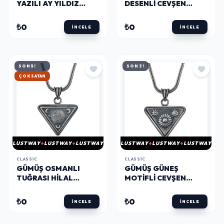
YAZILI AY YILDIZ
DESENLI CEVŞEN
ERKEK KOLYE
KOLYE
₺0
₺0
İNCELE
İNCELE
SON 5!
SON 3!
HIZLI KARGO
LUSTWAY
LUSTWAY
LUSTWAY
LUSTWAY
LUSTWAY
LUSTWAY
CLASSIC
CLASSIC
GÜMÜŞ OSMANLI
GÜMÜŞ GÜNEŞ
TUĞRASI HILAL
MOTIFLI CEVŞEN
CEVŞEN KOLYE
KOLYE
₺0
₺0
İNCELE
İNCELE