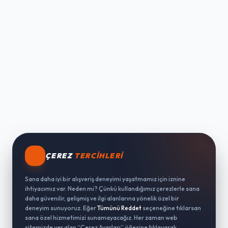
ÇEREZ
TERCIHLERI
Sana daha iyi bir alışveriş deneyimi yaşatmamız için iznine
ihtiyacımız var. Neden mi? Çünkü kullandığımız çerezlerle sana
daha güvenilir, gelişmiş ve ilgi alanlarına yönelik özel bir
deneyim sunuyoruz. Eğer
Tümünü Reddet
seçeneğine tıklarsan
sana özel hizmetimizi sunamayacağız. Her zaman web
sitemizde yer alan “Çerez Ayarları” öğesine tıklayarak