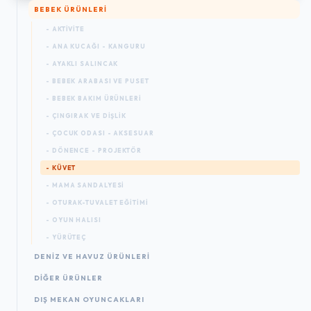
BEBEK ÜRÜNLERI
- AKTIVITE
- ANA KUCAĞI - KANGURU
- AYAKLI SALINCAK
- BEBEK ARABASI VE PUSET
- BEBEK BAKIM ÜRÜNLERI
- ÇINGIRAK VE DIŞLIK
- ÇOCUK ODASI - AKSESUAR
- DÖNENCE - PROJEKTÖR
- KÜVET
- MAMA SANDALYESI
- OTURAK-TUVALET EĞITIMI
- OYUN HALISI
- YÜRÜTEÇ
DENIZ VE HAVUZ ÜRÜNLERI
DIĞER ÜRÜNLER
DIŞ MEKAN OYUNCAKLARI