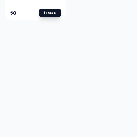
SETI 5&#039;LI PEMBE
₺0
İNCELE