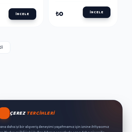
₺0
İNCELE
İNCELE
KI
ÇEREZ
TERCIHLERI
ana daha iyi bir alışveriş deneyimi yaşatmamız için iznine ihtiyacımız