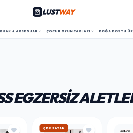
LUST
WAY
KMAK & AKSESUAR
ÇOCUK OYUNCAKLARI
DOĞA DOSTU Ü
SS EGZERSIZ ALETLE
HIZLI KARGO