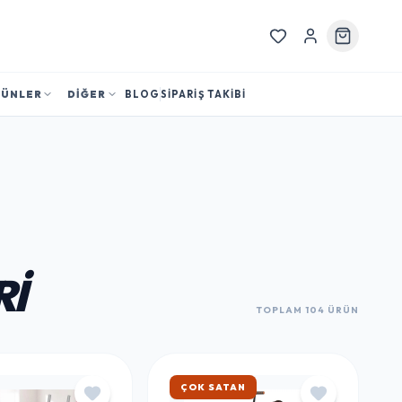
RÜNLER
DİĞER
BLOG
SİPARİŞ TAKİBİ
RI
TOPLAM 104 ÜRÜN
HIZLI KARGO