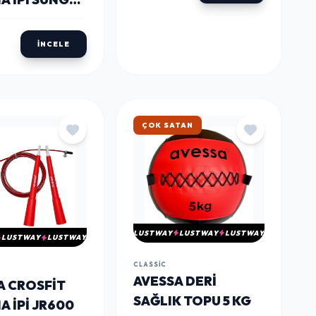
İNCELE
HIZLI KARGO
LUSTWAY
LUSTWAY
LUSTWAY
LUSTWAY
LUSTWAY
CLASSIC
AVESSA DERI
A CROSFIT
SAĞLIK TOPU 5 KG
 İPI JR600