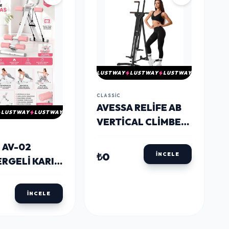
LUSTWAY
LUSTWAY
LUSTWAY
CLASSIC
AVESSA RELIFE AB
LUSTWAY
LUSTWAY
VERTICAL CLIMBER
5 KADEMELI DIKEY
 AV-02
TIRMANMA
₺0
İNCELE
RGELI KARIN
EGZERSIZ ALETI
GZERSIZ
 PEMBE
İNCELE