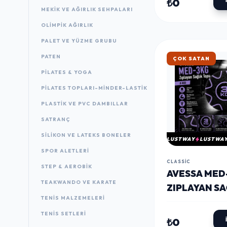
₺0
MEKIK VE AĞIRLIK SEHPALARI
OLIMPIK AĞIRLIK
PALET VE YÜZME GRUBU
PATEN
HIZLI KARGO
PILATES & YOGA
PILATES TOPLARI-MINDER-LASTIK
PLASTIK VE PVC DAMBILLAR
SATRANÇ
SILIKON VE LATEKS BONELER
LUSTWAY
LUSTWA
SPOR ALETLERI
CLASSIC
STEP & AEROBIK
AVESSA MED
TEAKWANDO VE KARATE
ZIPLAYAN SA
TENIS MALZEMELERI
TOPU 3KG
TENIS SETLERI
₺0