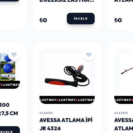
LÜ SET
SAPLI
₺0
₺0
İNCELE
Y
LUSTWAY
LUSTWAY
LUSTWAY
LUSTWAY
LUSTWAY
100
27,5 CM
CLASSIC
CLASSIC
AVESSA ATLAMA İPI
AVESS
JR 4326
ATLAMA
İNCELE