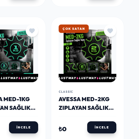
HIZLI KARGO
LUSTWAY
LUSTWAY
LUSTWAY
LUSTWAY
LUSTWAY
CLASSIC
A MED-1KG
AVESSA MED-2KG
YAN SAĞLIK
ZIPLAYAN SAĞLIK
1KG
TOPU 2 KG
₺0
İNCELE
İNCELE