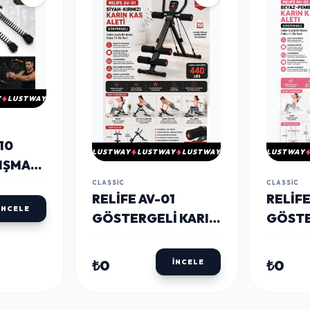
Y
LUSTWAY
10
LUSTWAY
LUSTWAY
LUSTWAY
LUSTWAY
IŞMA
CLASSIC
CLASSIC
RELIFE AV-01
RELIFE
İNCELE
GÖSTERGELI KARIN
GÖSTE
KAS ALETI SIYAH
KAS E
ALETI
₺0
₺0
İNCELE