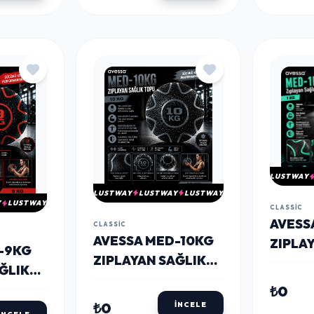
LUSTWAY
LUSTWAY
LUSTWAY
LUSTWAY
Y
LUSTWAY
CLASSIC
AVESS
CLASSIC
AVESSA MED-10KG
ZIPLA
-9KG
ZIPLAYAN SAĞLIK
TOPU 
ĞLIK
TOPU 10 KG
₺0
₺0
İNCELE