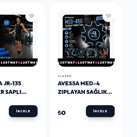
LUSTWAY
LUSTWAY
LUSTWAY
LUSTWAY
LUSTWAY
CLASSIC
 JR-135
AVESSA MED-4
R SAPLI
ZIPLAYAN SAĞLIK
 İPI
TOPU 4 KG
₺0
İNCELE
İNCELE