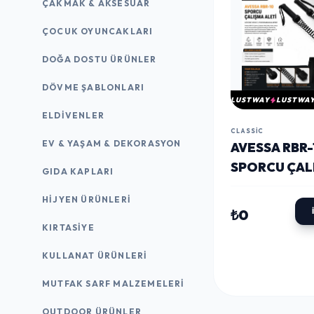
ÇAKMAK & AKSESUAR
ÇOCUK OYUNCAKLARI
DOĞA DOSTU ÜRÜNLER
DÖVME ŞABLONLARI
LUSTWAY
LUSTWA
ELDIVENLER
CLASSIC
EV & YAŞAM & DEKORASYON
AVESSA RBR-
SPORCU ÇAL
GIDA KAPLARI
ALETI
HIJYEN ÜRÜNLERI
₺0
KIRTASİYE
KULLANAT ÜRÜNLERI
MUTFAK SARF MALZEMELERI
OUTDOOR ÜRÜNLER