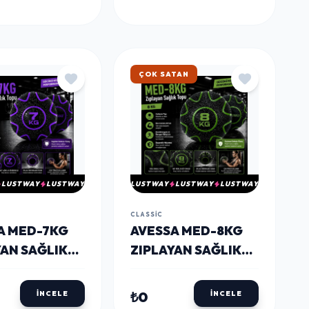
HIZLI KARGO
LUSTWAY
LUSTWAY
LUSTWAY
LUSTWAY
LUSTWAY
CLASSIC
A MED-7KG
AVESSA MED-8KG
YAN SAĞLIK
ZIPLAYAN SAĞLIK
7 KG
TOPU 8 KG
₺0
İNCELE
İNCELE