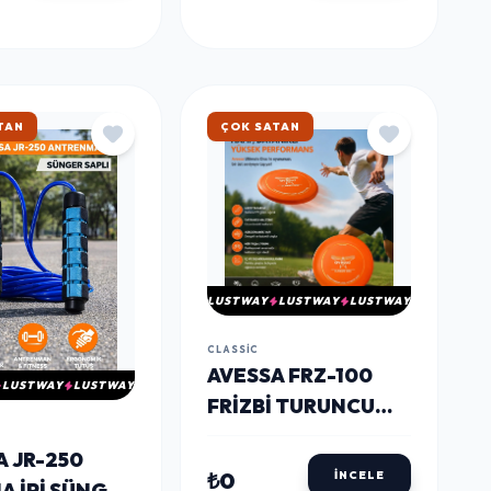
KARGO
HIZLI KARGO
LUSTWAY
LUSTWAY
LUSTWAY
CLASSIC
AVESSA FRZ-100
LUSTWAY
LUSTWAY
FRIZBI TURUNCU
27,5 CM
A JR-250
₺0
İNCELE
A İPI SÜNGER