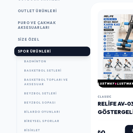
OUTLET ÜRÜNLERI
PURO VE ÇAKMAK
AKSESUARLARI
SIZE ÖZEL
SPOR ÜRÜNLERI
BADMINTON
BASKETBOL SETLERI
BASKETBOL TOPLARI VE
LUSTWAY
LUSTWA
AKSESUAR
BEYZBOL SETLERI
CLASSIC
RELIFE AV-0
BEYZBOL SOPASI
GÖSTERGELI
BILARDO OYUNLARI
KAS ALETI M
BIREYSEL SPORLAR
BISIKLET
₺0