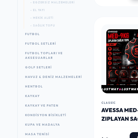
- EGZERSIZ MALZEMELERI
- EL YAYI
- MEKIK ALETI
- SAĞLIK TOPU
FUTBOL
FUTBOL SETLERI
FUTBOL TOPLARI VE
AKSESUARLAR
GOLF SETLERI
HAVUZ & DENIZ MALZEMELERI
HENTBOL
LUSTWAY
LUSTWA
KAYKAY
CLASSIC
KAYKAY VE PATEN
AVESSA MED
KONDISYON BISIKLETI
ZIPLAYAN SA
KUPA VE MADALYA
TOPU 9 KG
MASA TENISI