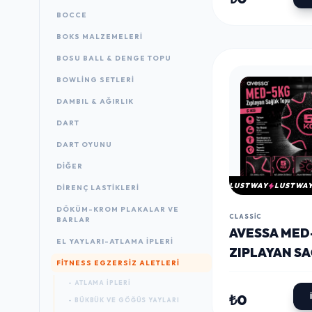
BOCCE
BOKS MALZEMELERI
BOSU BALL & DENGE TOPU
BOWLING SETLERI
DAMBIL & AĞIRLIK
DART
DART OYUNU
DIĞER
LUSTWAY
LUSTWA
DIRENÇ LASTIKLERI
DÖKÜM-KROM PLAKALAR VE
CLASSIC
BARLAR
AVESSA MED
EL YAYLARI-ATLAMA IPLERI
ZIPLAYAN SA
FITNESS EGZERSIZ ALETLERI
TOPU 5KG
- ATLAMA IPLERI
₺0
- BÜKBÜK VE GÖĞÜS YAYLARI