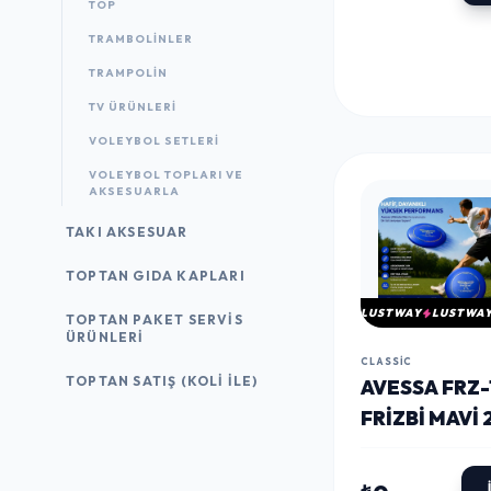
TOP
TRAMBOLINLER
TRAMPOLIN
TV ÜRÜNLERI
VOLEYBOL SETLERI
VOLEYBOL TOPLARI VE
AKSESUARLA
TAKI AKSESUAR
TOPTAN GIDA KAPLARI
LUSTWAY
LUSTWA
TOPTAN PAKET SERVIS
ÜRÜNLERI
CLASSIC
TOPTAN SATIŞ (KOLI İLE)
AVESSA FRZ-
FRIZBI MAVI 