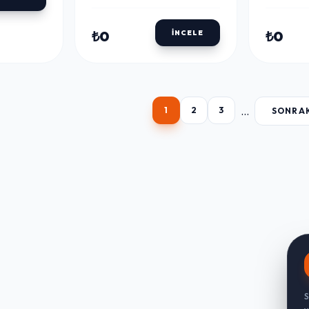
₺0
₺0
İNCELE
...
1
2
3
SONRA
S