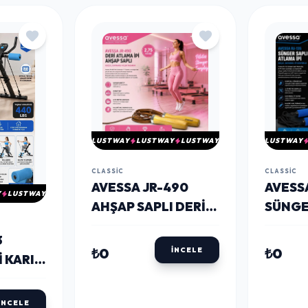
LUSTWAY
LUSTWAY
LUSTWAY
LUSTWAY
CLASSIC
CLASSIC
AVESSA JR-490
AVESSA
Y
LUSTWAY
AHŞAP SAPLI DERI
SÜNGE
ATLAMA İPI
ATLAMA
3
₺0
₺0
İNCELE
 KARIN
AVI
İNCELE