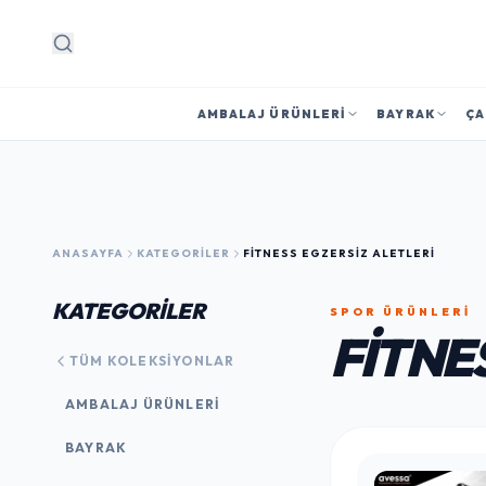
Arama
AMBALAJ ÜRÜNLERI
BAYRAK
ÇA
ANASAYFA
KATEGORILER
FITNESS EGZERSIZ ALETLERI
KATEGORİLER
SPOR ÜRÜNLERI
FITNE
TÜM KOLEKSIYONLAR
AMBALAJ ÜRÜNLERI
BAYRAK