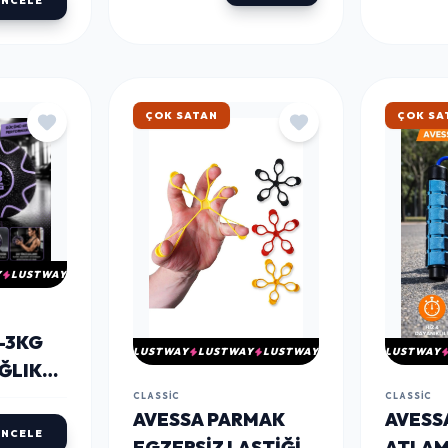
İNCELE
HIZLI KARGO
HIZLI 
Y
LUSTWAY
-3KG
LUSTWAY
LUSTWAY
LUSTWAY
LUSTWAY
ĞLIK
CLASSIC
CLASSIC
AVESSA PARMAK
AVESS
İNCELE
EGZERSIZ LASTIĞI 3
ATLAM