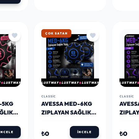
HIZLI KARGO
Y
LUSTWAY
LUSTWAY
LUSTWAY
LUSTWAY
LUSTWAY
CLASSIC
CLASSIC
-5KG
AVESSA MED-6KG
AVESS
ĞLIK
ZIPLAYAN SAĞLIK
ZIPLA
TOPU 6 KG
TOPU 
₺0
₺0
İNCELE
İNCELE