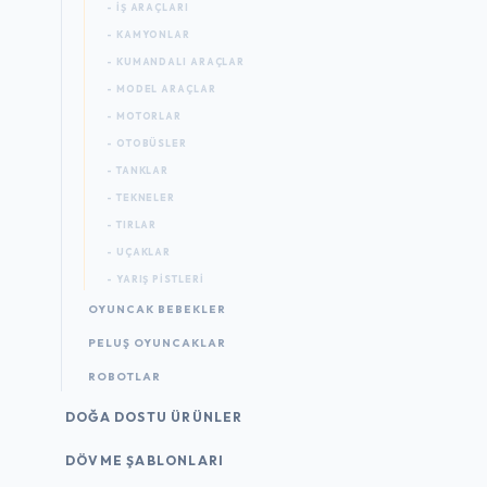
- İŞ ARAÇLARI
- KAMYONLAR
- KUMANDALI ARAÇLAR
- MODEL ARAÇLAR
- MOTORLAR
- OTOBÜSLER
- TANKLAR
- TEKNELER
- TIRLAR
- UÇAKLAR
- YARIŞ PISTLERI
OYUNCAK BEBEKLER
PELUŞ OYUNCAKLAR
ROBOTLAR
DOĞA DOSTU ÜRÜNLER
DÖVME ŞABLONLARI