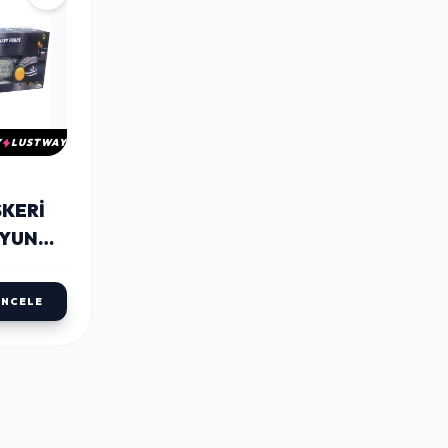
Y
LUSTWAY
KERI
OYUN
İNCELE