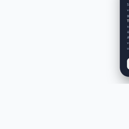
S
v
g
T
s
ö
A
v
u