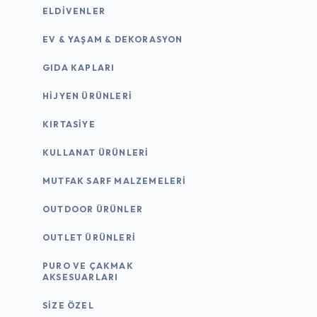
ELDIVENLER
EV & YAŞAM & DEKORASYON
GIDA KAPLARI
HIJYEN ÜRÜNLERI
KIRTASİYE
KULLANAT ÜRÜNLERI
MUTFAK SARF MALZEMELERI
OUTDOOR ÜRÜNLER
OUTLET ÜRÜNLERI
PURO VE ÇAKMAK
AKSESUARLARI
SIZE ÖZEL