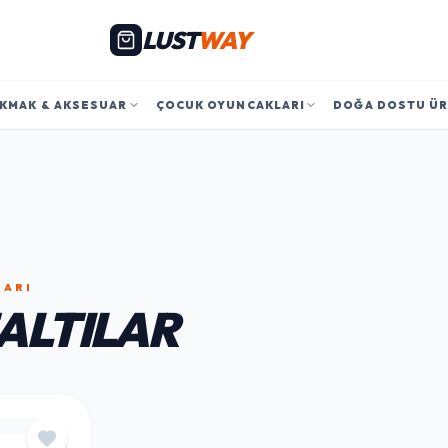
LUST
WAY
KMAK & AKSESUAR
ÇOCUK OYUNCAKLARI
DOĞA DOSTU Ü
LARI
ALTILAR