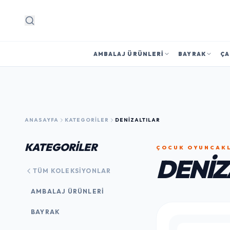
Arama
AMBALAJ ÜRÜNLERI
BAYRAK
ÇA
ANASAYFA
KATEGORILER
DENIZALTILAR
KATEGORİLER
ÇOCUK OYUNCAK
DENIZ
TÜM KOLEKSIYONLAR
AMBALAJ ÜRÜNLERI
BAYRAK