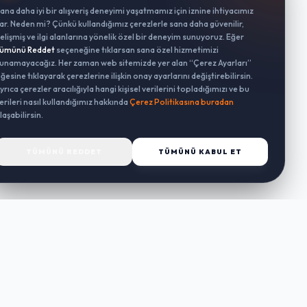
ana daha iyi bir alışveriş deneyimi yaşatmamız için iznine ihtiyacımız
ar. Neden mi? Çünkü kullandığımız çerezlerle sana daha güvenilir,
elişmiş ve ilgi alanlarına yönelik özel bir deneyim sunuyoruz. Eğer
ümünü Reddet
seçeneğine tıklarsan sana özel hizmetimizi
unamayacağız. Her zaman web sitemizde yer alan “Çerez Ayarları”
ğesine tıklayarak çerezlerine ilişkin onay ayarlarını değiştirebilirsin.
yrıca çerezler aracılığıyla hangi kişisel verilerini topladığımızı ve bu
erileri nasıl kullandığımız hakkında
Çerez Politikasına buradan
laşabilirsin.
TÜMÜNÜ REDDET
TÜMÜNÜ KABUL ET