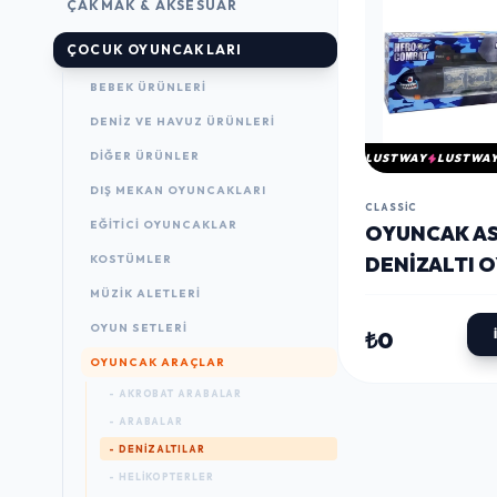
ÇAKMAK & AKSESUAR
ÇOCUK OYUNCAKLARI
BEBEK ÜRÜNLERI
DENIZ VE HAVUZ ÜRÜNLERI
DIĞER ÜRÜNLER
LUSTWAY
LUSTWA
DIŞ MEKAN OYUNCAKLARI
CLASSIC
EĞITICI OYUNCAKLAR
OYUNCAK AS
KOSTÜMLER
DENIZALTI 
SETI 55 CM
MÜZIK ALETLERI
OYUN SETLERI
₺0
OYUNCAK ARAÇLAR
- AKROBAT ARABALAR
- ARABALAR
- DENIZALTILAR
- HELIKOPTERLER