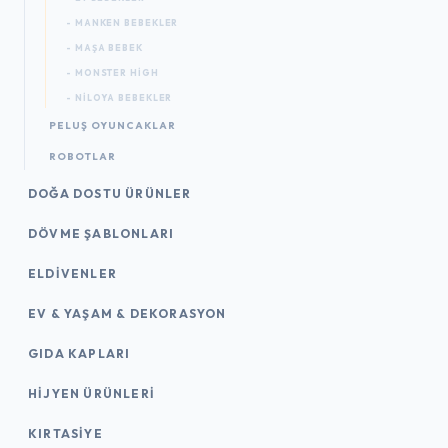
- MANKEN BEBEKLER
- MAŞA BEBEK
- MONSTER HIGH
- NILOYA BEBEKLER
PELUŞ OYUNCAKLAR
ROBOTLAR
DOĞA DOSTU ÜRÜNLER
DÖVME ŞABLONLARI
ELDIVENLER
EV & YAŞAM & DEKORASYON
GIDA KAPLARI
HIJYEN ÜRÜNLERI
KIRTASİYE