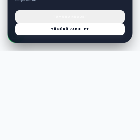
TÜMÜNÜ REDDET
TÜMÜNÜ KABUL ET
LUST
WAY
Kaliteli ürünler, özenli paketleme ve hızlı teslimat ile alışverişin en
keyifli hali. Size özel seçenekleri keşfedin.