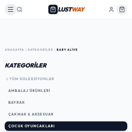
LUST
WAY
Arama
ANASAYFA
KATEGORILER
BABY ALIVE
KATEGORİLER
TÜM KOLEKSIYONLAR
AMBALAJ ÜRÜNLERI
BAYRAK
ÇAKMAK & AKSESUAR
ÇOCUK OYUNCAKLARI