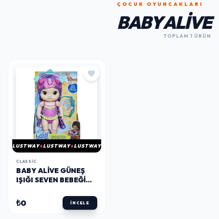
ÇOCUK OYUNCAKLARI
BABY ALIVE
TOPLAM 1 ÜRÜN
LUSTWAY
LUSTWAY
LUSTWAY
CLASSIC
BABY ALIVE GÜNEŞ
IŞIĞI SEVEN BEBEĞIM
F2568
₺0
İNCELE