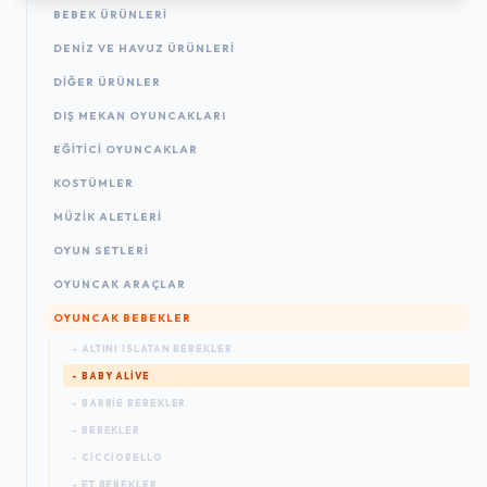
BEBEK ÜRÜNLERI
DENIZ VE HAVUZ ÜRÜNLERI
DIĞER ÜRÜNLER
DIŞ MEKAN OYUNCAKLARI
EĞITICI OYUNCAKLAR
KOSTÜMLER
MÜZIK ALETLERI
OYUN SETLERI
OYUNCAK ARAÇLAR
OYUNCAK BEBEKLER
- ALTINI ISLATAN BEBEKLER
- BABY ALIVE
- BARBIE BEBEKLER
- BEBEKLER
- CICCIOBELLO
- ET BEBEKLER