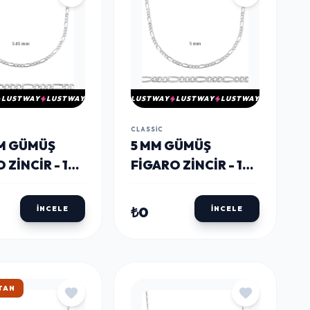
LUSTWAY
LUSTWAY
LUSTWAY
LUSTWAY
LUSTWAY
CLASSIC
MM GÜMÜŞ
5 MM GÜMÜŞ
 ZINCIR - 160
FIGARO ZINCIR - 140
ON
MIKRON
₺0
İNCELE
İNCELE
TAN