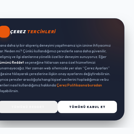
ÇEREZ
TERCIHLERI
ana daha iyi bir alışveriş deneyimi yaşatmamız için iznine ihtiyacımız
ar. Neden mi? Çünkü kullandığımız çerezlerle sana daha güvenilir,
elişmiş ve ilgi alanlarına yönelik özel bir deneyim sunuyoruz. Eğer
ümünü Reddet
seçeneğine tıklarsan sana özel hizmetimizi
unamayacağız. Her zaman web sitemizde yer alan “Çerez Ayarları”
ğesine tıklayarak çerezlerine ilişkin onay ayarlarını değiştirebilirsin.
yrıca çerezler aracılığıyla hangi kişisel verilerini topladığımızı ve bu
erileri nasıl kullandığımız hakkında
Çerez Politikasına buradan
laşabilirsin.
TÜMÜNÜ REDDET
TÜMÜNÜ KABUL ET