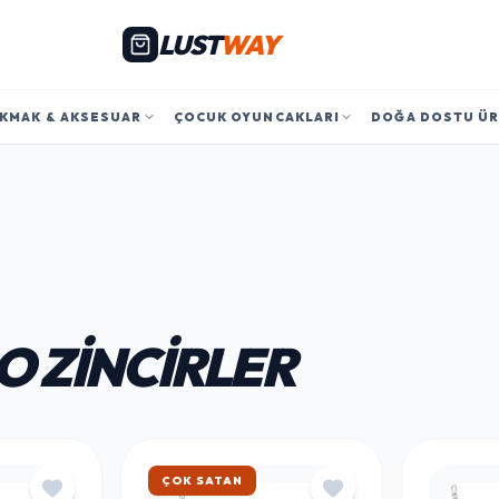
LUST
WAY
KMAK & AKSESUAR
ÇOCUK OYUNCAKLARI
DOĞA DOSTU Ü
O ZINCIRLER
ÇOK SATAN