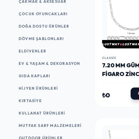
ÇAKMAK & AKSESUAR
ÇOCUK OYUNCAKLARI
DOĞA DOSTU ÜRÜNLER
DÖVME ŞABLONLARI
LUSTWAY
LUSTWA
ELDIVENLER
CLASSIC
EV & YAŞAM & DEKORASYON
7.20 MM GÜ
FIGARO ZINC
GIDA KAPLARI
200 MIKRON
HIJYEN ÜRÜNLERI
₺0
KIRTASİYE
KULLANAT ÜRÜNLERI
MUTFAK SARF MALZEMELERI
OUTDOOR ÜRÜNLER