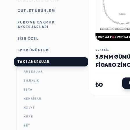
OUTLET ÜRÜNLERI
PURO VE ÇAKMAK
AKSESUARLARI
LUSTWAY
LUSTWA
SIZE ÖZEL
SPOR ÜRÜNLERI
CLASSIC
3.5 MM GÜM
TAKI AKSESUAR
FIGARO ZINC
AKSESUAR
100 MIKRON
BILEKLIK
₺0
EŞYA
KEHRIBAR
KOLYE
KÜPE
SET