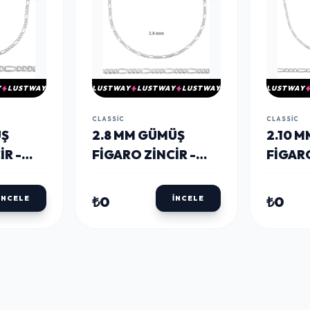
Y
LUSTWAY
LUSTWAY
LUSTWAY
LUSTWAY
LUSTWAY
CLASSIC
CLASSIC
ÜŞ
2.8 MM GÜMÜŞ
2.10 
IR -
FIGARO ZINCIR -
FIGARO
0.80 MIKRON
0.60 
₺0
₺0
İNCELE
İNCELE