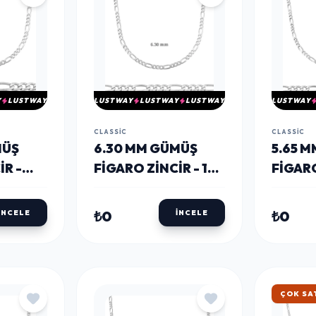
Y
LUSTWAY
LUSTWAY
LUSTWAY
LUSTWAY
LUSTWAY
CLASSIC
CLASSIC
MÜŞ
6.30 MM GÜMÜŞ
5.65 
IR -
FIGARO ZINCIR - 180
FIGARO
MIKRON
MIKR
₺0
₺0
İNCELE
İNCELE
ÇOK SA