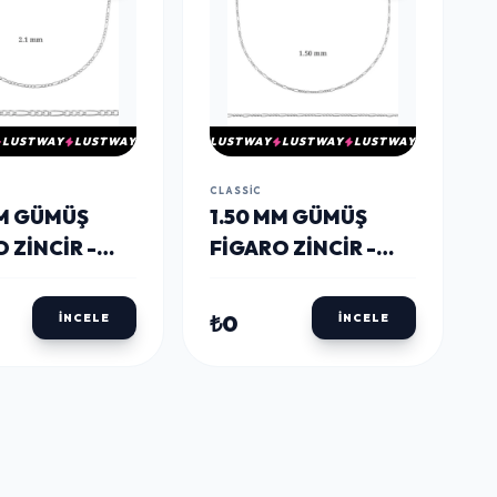
LUSTWAY
LUSTWAY
LUSTWAY
LUSTWAY
LUSTWAY
CLASSIC
MM GÜMÜŞ
1.50 MM GÜMÜŞ
 ZINCIR -
FIGARO ZINCIR -
MIKRON
0.40 MIKRON
₺0
İNCELE
İNCELE