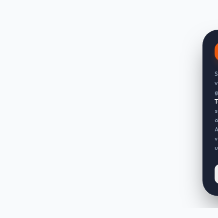
S
v
g
T
s
ö
A
v
u