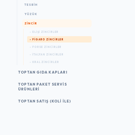
TESBIH
YÜZÜK
ZINCIR
- ELIŞI ZINCIRLER
- FIGARO ZINCIRLER
- FORSE ZINCIRLER
- İTALYAN ZINCIRLER
- KRAL ZINCIRLER
TOPTAN GIDA KAPLARI
TOPTAN PAKET SERVIS
ÜRÜNLERI
TOPTAN SATIŞ (KOLI İLE)