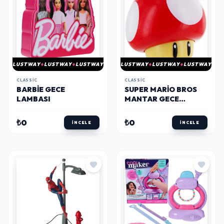
LUSTWAY
LUSTWAY
LUSTWAY
LUSTWAY
LUSTWAY
LUSTWAY
CLASSIC
CLASSIC
BARBIE GECE
SUPER MARIO BROS
LAMBASI
MANTAR GECE
LAMBASI
₺0
₺0
İNCELE
İNCELE