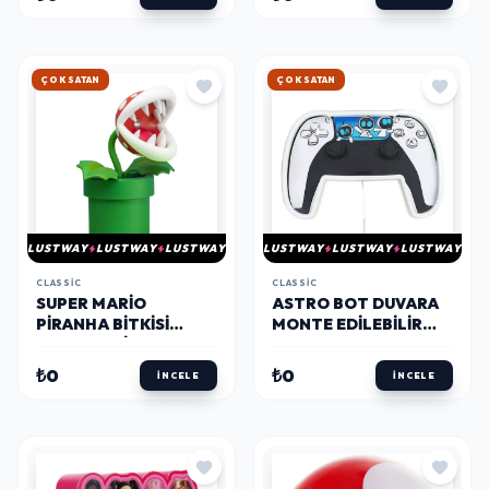
HIZLI KARGO
HIZLI KARGO
LUSTWAY
LUSTWAY
LUSTWAY
LUSTWAY
LUSTWAY
LUSTWAY
CLASSIC
CLASSIC
SUPER MARIO
ASTRO BOT DUVARA
PIRANHA BITKISI
MONTE EDILEBILIR
HAREKETLI LAMBA
LED NEON IŞIK
₺0
₺0
İNCELE
İNCELE