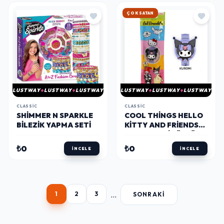
HIZLI KARGO
LUSTWAY
LUSTWAY
LUSTWAY
LUSTWAY
LUSTWAY
LUSTWAY
CLASSIC
CLASSIC
SHIMMER N SPARKLE
COOL THINGS HELLO
BILEZIK YAPMA SETI
KITTY AND FRIENDS
LED IŞIKLI FIGÜRLÜ
BILEKLIK
₺0
₺0
İNCELE
İNCELE
...
1
2
3
SONRAKI