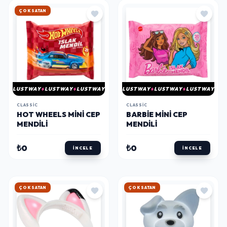
HIZLI KARGO
LUSTWAY
LUSTWAY
LUSTWAY
LUSTWAY
LUSTWAY
LUSTWAY
CLASSIC
CLASSIC
HOT WHEELS MINI CEP
BARBIE MINI CEP
MENDILI
MENDILI
₺0
₺0
İNCELE
İNCELE
HIZLI KARGO
HIZLI KARGO