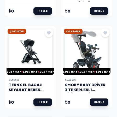
PAKET
VE GEÇIÇI DÖVME
₺0
₺0
İNCELE
İNCELE
HIZLI KARGO
HIZLI KARGO
LUSTWAY
LUSTWAY
LUSTWAY
LUSTWAY
LUSTWAY
LUSTWAY
CLASSIC
CLASSIC
TERNX EL BAGAJI
SMOBY BABY DRIVER
SEYAHAT BEBEK
3 TEKERLEKLI
ARABASI
BISIKLET GRI
₺0
₺0
İNCELE
İNCELE