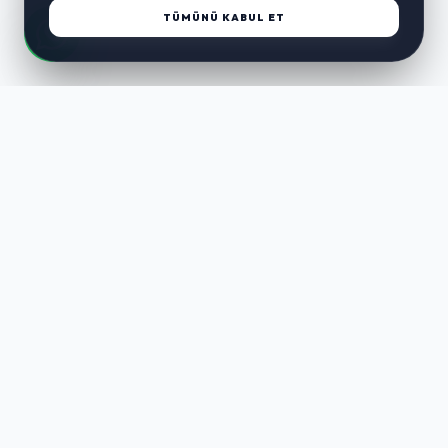
TÜMÜNÜ KABUL ET
LUST
WAY
Kaliteli ürünler, özenli paketleme ve hızlı teslimat ile alışverişin en
keyifli hali. Size özel seçenekleri keşfedin.
HIZLI LINKLER