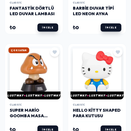
CLASSIC
CLASSIC
FANTASTIK DÖRTLÜ
BARBIE DUVAR TIPI
LED DUVAR LAMBASI
LED NEON AYNA
₺0
₺0
İNCELE
İNCELE
HIZLI KARGO
LUSTWAY
LUSTWAY
LUSTWAY
LUSTWAY
LUSTWAY
LUSTWAY
CLASSIC
CLASSIC
SUPER MARIO
HELLO KITTY SHAPED
GOOMBA MASA
PARA KUTUSU
LAMBASI
₺0
₺0
İNCELE
İNCELE