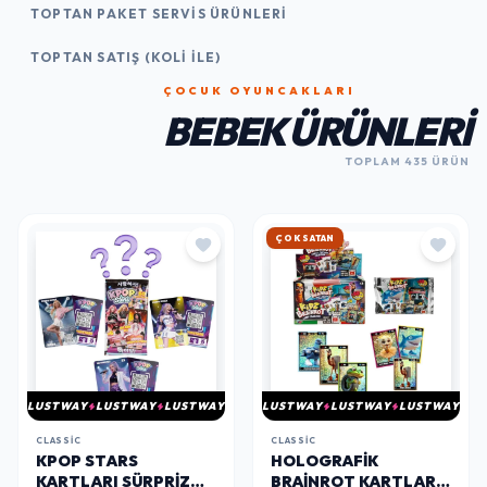
TOPTAN PAKET SERVIS ÜRÜNLERI
TOPTAN SATIŞ (KOLI İLE)
ÇOCUK OYUNCAKLARI
BEBEK ÜRÜNLERI
TOPLAM 435 ÜRÜN
HIZLI KARGO
LUSTWAY
LUSTWAY
LUSTWAY
LUSTWAY
LUSTWAY
LUSTWAY
CLASSIC
CLASSIC
KPOP STARS
HOLOGRAFIK
KARTLARI SÜRPRIZ
BRAINROT KARTLARI