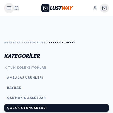
LUST
WAY
Arama
ANASAYFA
KATEGORILER
BEBEK ÜRÜNLERI
KATEGORİLER
TÜM KOLEKSIYONLAR
AMBALAJ ÜRÜNLERI
BAYRAK
ÇAKMAK & AKSESUAR
ÇOCUK OYUNCAKLARI