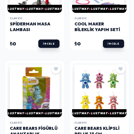
LUSTWAY
LUSTWAY
LUSTWAY
LUSTWAY
LUSTWAY
LUSTWAY
CLASSIC
CLASSIC
SPIDERMAN MASA
COOL MAKER
LAMBASI
BILEKLIK YAPIM SETI
₺0
₺0
İNCELE
İNCELE
LUSTWAY
LUSTWAY
LUSTWAY
LUSTWAY
LUSTWAY
LUSTWAY
CLASSIC
CLASSIC
CARE BEARS FIGÜRLÜ
CARE BEARS KLIPSLI