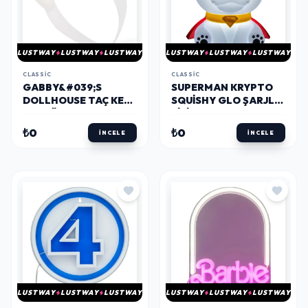
LUSTWAY
LUSTWAY
LUSTWAY
LUSTWAY
LUSTWAY
LUSTWAY
CLASSIC
CLASSIC
GABBY&#039;S
SUPERMAN KRYPTO
DOLLHOUSE TAÇ KEDI
SQUISHY GLO ŞARJLI
KULAĞI
SILIKON MASA
LAMBASI
₺0
₺0
İNCELE
İNCELE
LUSTWAY
LUSTWAY
LUSTWAY
LUSTWAY
LUSTWAY
LUSTWAY