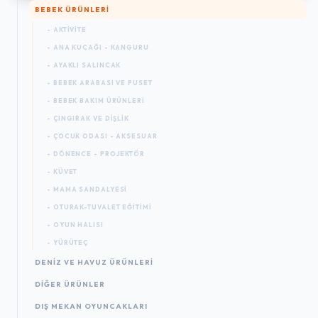
BEBEK ÜRÜNLERI
- AKTIVITE
- ANA KUCAĞI - KANGURU
- AYAKLI SALINCAK
- BEBEK ARABASI VE PUSET
- BEBEK BAKIM ÜRÜNLERI
- ÇINGIRAK VE DIŞLIK
- ÇOCUK ODASI - AKSESUAR
- DÖNENCE - PROJEKTÖR
- KÜVET
- MAMA SANDALYESI
- OTURAK-TUVALET EĞITIMI
- OYUN HALISI
- YÜRÜTEÇ
DENIZ VE HAVUZ ÜRÜNLERI
DIĞER ÜRÜNLER
DIŞ MEKAN OYUNCAKLARI