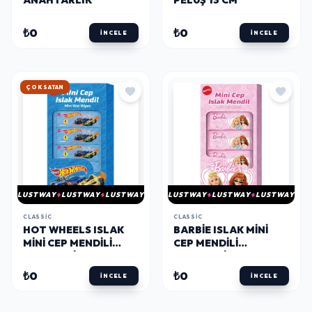
ANAHTARLIK
PELUŞ 13 CM
₺0
₺0
İNCELE
İNCELE
HIZLI KARGO
LUSTWAY
LUSTWAY
LUSTWAY
LUSTWAY
LUSTWAY
LUSTWAY
CLASSIC
CLASSIC
HOT WHEELS ISLAK
BARBIE ISLAK MINI
MINI CEP MENDILI
CEP MENDILI
8&#039;LI
8&#039;LI
₺0
₺0
İNCELE
İNCELE