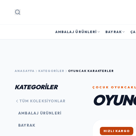
Arama
AMBALAJ ÜRÜNLERI
BAYRAK
ÇA
ANASAYFA
KATEGORILER
OYUNCAK KARAKTERLER
KATEGORİLER
ÇOCUK OYUNCAK
OYUN
TÜM KOLEKSIYONLAR
AMBALAJ ÜRÜNLERI
BAYRAK
HIZLI KARGO