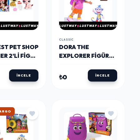
LUSTWAY
LUSTWAY
LUSTWAY
LUSTWAY
LUSTWAY
CLASSIC
EST PET SHOP
DORA THE
ER 2’LI FIGÜR
EXPLORER FIGÜR
4
SETI - DORA VE
CHIZI
₺0
İNCELE
İNCELE
KARGO