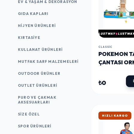
EV & YAŞAM & DEKORASYON
GIDA KAPLARI
HIJYEN ÜRÜNLERI
LUSTWAY
LUSTWA
KIRTASİYE
CLASSIC
KULLANAT ÜRÜNLERI
POKEMON T
ÇANTASI O
MUTFAK SARF MALZEMELERI
HARABELERI
OUTDOOR ÜRÜNLER
SETI AKSIYO
₺0
OUTLET ÜRÜNLERI
FIGÜRÜ
PURO VE ÇAKMAK
AKSESUARLARI
SIZE ÖZEL
HIZLI KARGO
SPOR ÜRÜNLERI