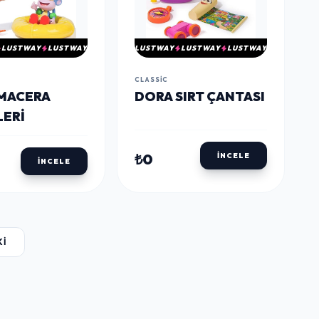
LUSTWAY
LUSTWAY
LUSTWAY
LUSTWAY
LUSTWAY
CLASSIC
MACERA
DORA SIRT ÇANTASI
LERI
₺0
İNCELE
İNCELE
KI