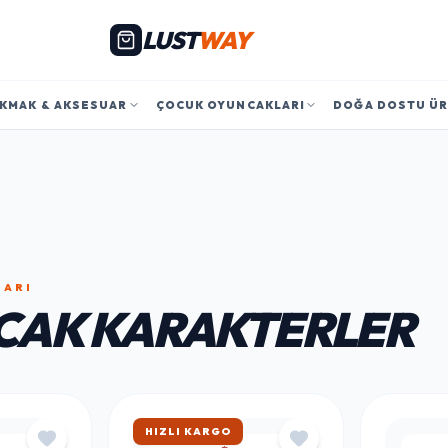
LUST
WAY
KMAK & AKSESUAR
ÇOCUK OYUNCAKLARI
DOĞA DOSTU Ü
LARI
CAK KARAKTERLER
HIZLI KARGO