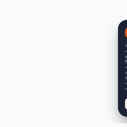
S
v
g
T
s
ö
A
v
u