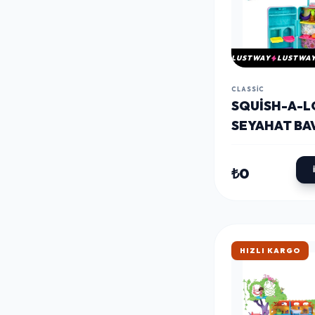
LUSTWAY
LUSTWA
CLASSIC
SQUISH-A-
SEYAHAT BA
OYUN SETI
₺0
HIZLI KARGO