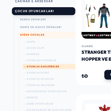
ÇAKMAK & AKSESUAR
ÇOCUK OYUNCAKLARI
BEBEK ÜRÜNLERI
DENIZ VE HAVUZ ÜRÜNLERI
DIĞER ÜRÜNLER
LUSTWAY
LUSTWA
- ÇANTA
CLASSIC
- ÇOCUK SAATI
STRANGER T
- KUMBARA
HOPPER VE 
- OYUNCAK HAYVANLAR
İKILI FIGÜR 
- OYUNCAK KARAKTERLER
- OYUNCAK PUSET
₺0
- OYUNCAK SILAHLAR
- OYUNCAK TELSIZLER
- ŞAKA EĞLENCE OYUNCAKLARI
- ŞEMSIYE
- ŞIŞME OYUNCAKLAR
- SULUK BARDAK VE SAKLAMA KABI