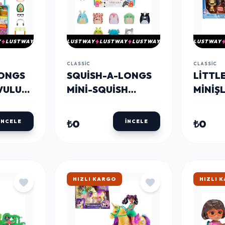
Y
LUSTWAY
LUSTWAY
LUSTWAY
LUSTWAY
LUSTWAY
CLASSIC
CLASSIC
LONGS
SQUISH-A-LONGS
LITTL
VULU
MINI-SQUISH
MINIŞL
8&#039;LI PAKET
SETI S
₺0
₺0
İNCELE
İNCELE
HIZLI KARGO
HIZLI 