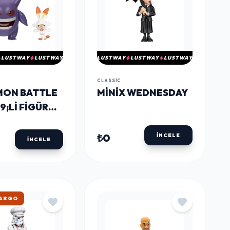
LUSTWAY
LUSTWAY
LUSTWAY
LUSTWAY
LUSTWAY
CLASSIC
ON BATTLE
MINIX WEDNESDAY
;LI FIGÜR
R &
BUNNY
₺0
İNCELE
İNCELE
KARGO