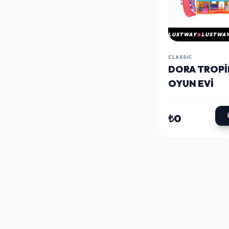
LUSTWAY
LUSTWA
CLASSIC
DORA TROPI
OYUN EVI
₺0