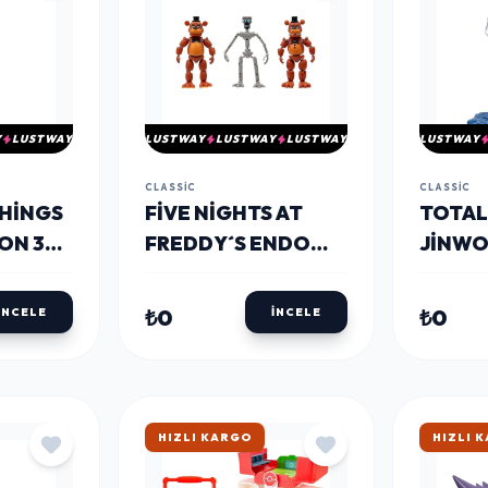
Y
LUSTWAY
LUSTWAY
LUSTWAY
LUSTWAY
LUSTWAY
CLASSIC
CLASSIC
HINGS
FIVE NIGHTS AT
TOTAL
ON 30
FREDDY´S ENDO
JINWO
SERI FIGÜR 16 CM
CM
₺0
₺0
İNCELE
İNCELE
HIZLI KARGO
HIZLI 