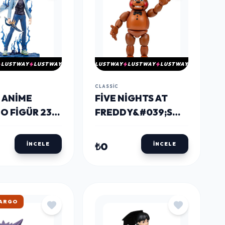
LUSTWAY
LUSTWAY
LUSTWAY
LUSTWAY
LUSTWAY
CLASSIC
 ANIME
FIVE NIGHTS AT
O FIGÜR 23
FREDDY&#039;S
AKSIYON FIGÜRÜ
₺0
İNCELE
İNCELE
KARGO