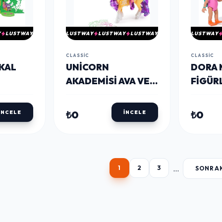
Y
LUSTWAY
LUSTWAY
LUSTWAY
LUSTWAY
LUSTWAY
CLASSIC
CLASSIC
KAL
UNICORN
DORA 
AKADEMISI AVA VE
FIGÜR
BITKI SIHIRLI
YAPRAK SETI
₺0
₺0
İNCELE
İNCELE
...
1
2
3
SONRA