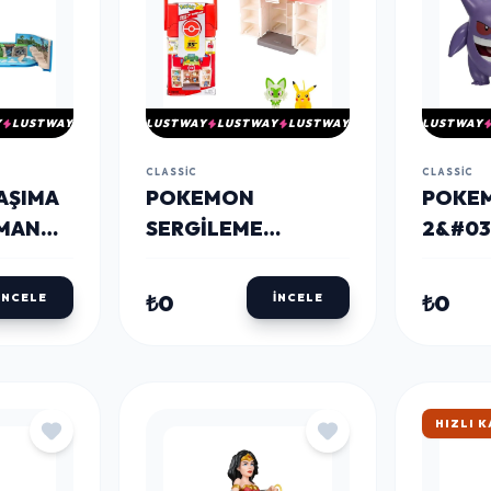
Y
LUSTWAY
LUSTWAY
LUSTWAY
LUSTWAY
LUSTWAY
CLASSIC
CLASSIC
AŞIMA
POKEMON
POKEM
RMAN
SERGILEME
2&#039
 OYUN
ÇANTASI ARENALI
GENGA
N
SCOR
₺0
₺0
İNCELE
İNCELE
HIZLI 