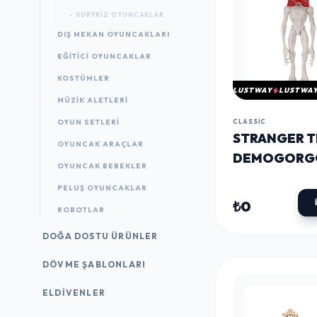
- SÜRPRIZ OYUNCAKLAR
DIŞ MEKAN OYUNCAKLARI
EĞITICI OYUNCAKLAR
KOSTÜMLER
LUSTWAY
LUSTWA
MÜZIK ALETLERI
OYUN SETLERI
CLASSIC
STRANGER T
OYUNCAK ARAÇLAR
DEMOGORG
OYUNCAK BEBEKLER
CM
PELUŞ OYUNCAKLAR
₺0
ROBOTLAR
DOĞA DOSTU ÜRÜNLER
DÖVME ŞABLONLARI
ELDIVENLER