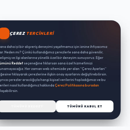
ÇEREZ
TERCIHLERI
ana daha iyi bir alışveriş deneyimi yaşatmamız için iznine ihtiyacımız
ar. Neden mi? Çünkü kullandığımız çerezlerle sana daha güvenilir,
elişmiş ve ilgi alanlarına yönelik özel bir deneyim sunuyoruz. Eğer
ümünü Reddet
seçeneğine tıklarsan sana özel hizmetimizi
unamayacağız. Her zaman web sitemizde yer alan “Çerez Ayarları”
ğesine tıklayarak çerezlerine ilişkin onay ayarlarını değiştirebilirsin.
yrıca çerezler aracılığıyla hangi kişisel verilerini topladığımızı ve bu
erileri nasıl kullandığımız hakkında
Çerez Politikasına buradan
laşabilirsin.
TÜMÜNÜ REDDET
TÜMÜNÜ KABUL ET