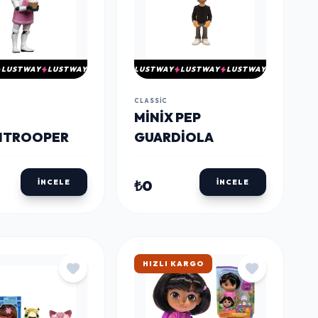
LUSTWAY
LUSTWAY
LUSTWAY
LUSTWAY
LUSTWAY
CLASSIC
MINIX PEP
MTROOPER
GUARDIOLA
₺0
İNCELE
İNCELE
HIZLI KARGO