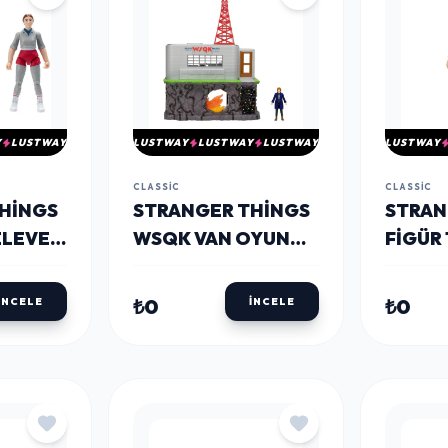
Y
LUSTWAY
LUSTWAY
LUSTWAY
LUSTWAY
LUSTWAY
CLASSIC
CLASSIC
HINGS
STRANGER THINGS
STRAN
ELEVEN
WSQK VAN OYUN
FIGÜR 
SETI
SETI
₺0
₺0
İNCELE
İNCELE