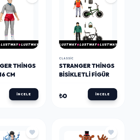
LUSTWAY
LUSTWAY
LUSTWAY
LUSTWAY
LUSTWAY
CLASSIC
GER THINGS
STRANGER THINGS
16 CM
BISIKLETLI FIGÜR
₺0
İNCELE
İNCELE