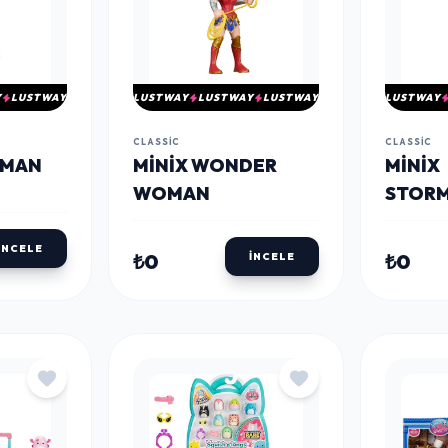
Y
LUSTWAY
LUSTWAY
LUSTWAY
LUSTWAY
LUSTWAY
CLASSIC
CLASSIC
RMAN
MINIX WONDER
MINIX
WOMAN
STOR
İNCELE
₺0
₺0
İNCELE