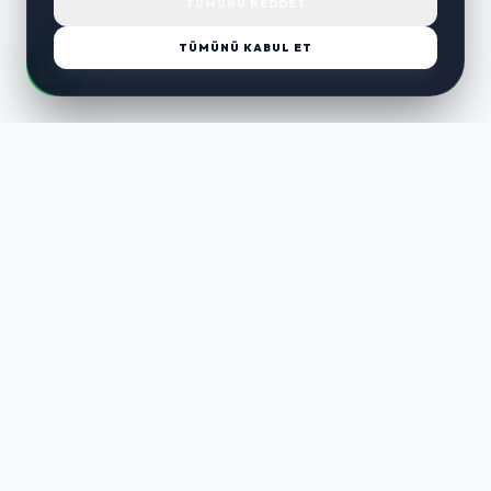
TÜMÜNÜ REDDET
TÜMÜNÜ KABUL ET
LUST
WAY
Kaliteli ürünler, özenli paketleme ve hızlı teslimat ile alışverişin en
keyifli hali. Size özel seçenekleri keşfedin.
HIZLI LINKLER