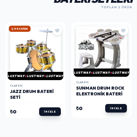
TOPLAM 2 ÜRÜN
ÇOK SATAN
LUSTWAY
LUSTWAY
LUSTWAY
LUSTWAY
LUSTWAY
LUSTWAY
CLASSIC
CLASSIC
SUNMAN DRUM ROCK
JAZZ DRUM BATERI
ELEKTRONIK BATERI
SETI
₺0
İNCELE
₺0
İNCELE