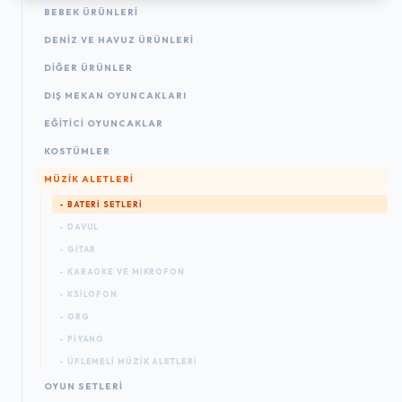
BEBEK ÜRÜNLERI
DENIZ VE HAVUZ ÜRÜNLERI
DIĞER ÜRÜNLER
DIŞ MEKAN OYUNCAKLARI
EĞITICI OYUNCAKLAR
KOSTÜMLER
MÜZIK ALETLERI
- BATERI SETLERI
- DAVUL
- GITAR
- KARAOKE VE MIKROFON
- KSILOFON
- ORG
- PIYANO
- ÜFLEMELI MÜZIK ALETLERI
OYUN SETLERI