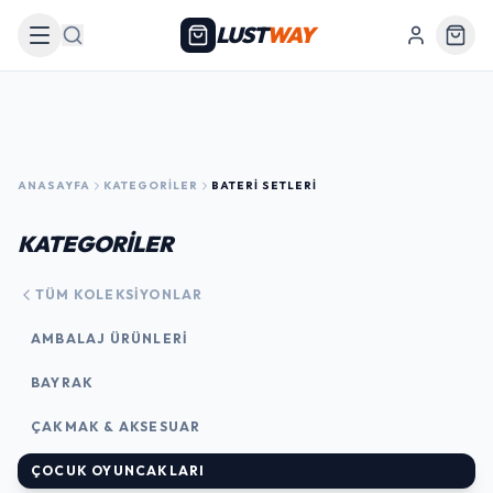
LUST
WAY
Arama
ANASAYFA
KATEGORILER
BATERI SETLERI
KATEGORİLER
TÜM KOLEKSIYONLAR
AMBALAJ ÜRÜNLERI
BAYRAK
ÇAKMAK & AKSESUAR
ÇOCUK OYUNCAKLARI