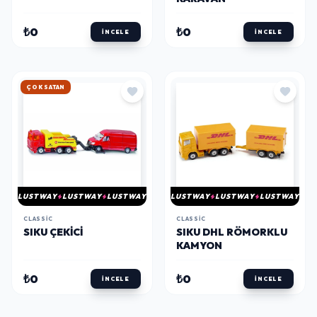
₺0
₺0
İNCELE
İNCELE
HIZLI KARGO
LUSTWAY
LUSTWAY
LUSTWAY
LUSTWAY
LUSTWAY
LUSTWAY
CLASSIC
CLASSIC
SIKU ÇEKICI
SIKU DHL RÖMORKLU
KAMYON
₺0
₺0
İNCELE
İNCELE