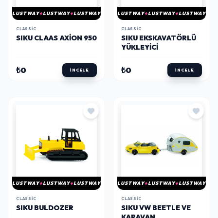
LUSTWAY
LUSTWAY
LUSTWAY
LUSTWAY
LUSTWAY
LUSTWAY
CLASSIC
CLASSIC
SIKU CLAAS AXION 950
SIKU EKSKAVATÖRLÜ
YÜKLEYICI
₺0
₺0
İNCELE
İNCELE
LUSTWAY
LUSTWAY
LUSTWAY
LUSTWAY
LUSTWAY
LUSTWAY
CLASSIC
CLASSIC
SIKU BULDOZER
SIKU VW BEETLE VE
KARAVAN