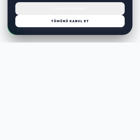
TÜMÜNÜ REDDET
TÜMÜNÜ KABUL ET
LUST
WAY
Kaliteli ürünler, özenli paketleme ve hızlı teslimat ile alışverişin en
keyifli hali. Size özel seçenekleri keşfedin.