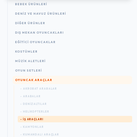
BEBEK ÜRÜNLERI
DENIZ VE HAVUZ ÜRÜNLERI
DIĞER ÜRÜNLER
DIŞ MEKAN OYUNCAKLARI
EĞITICI OYUNCAKLAR
KOSTÜMLER
MÜZIK ALETLERI
OYUN SETLERI
OYUNCAK ARAÇLAR
- AKROBAT ARABALAR
- ARABALAR
- DENIZALTILAR
- HELIKOPTERLER
- İŞ ARAÇLARI
- KAMYONLAR
- KUMANDALI ARAÇLAR