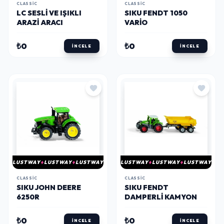
CLASSIC
CLASSIC
LC SESLI VE IŞIKLI
SIKU FENDT 1050
ARAZI ARACI
VARIO
₺0
₺0
İNCELE
İNCELE
LUSTWAY
LUSTWAY
LUSTWAY
LUSTWAY
LUSTWAY
LUSTWAY
CLASSIC
CLASSIC
SIKU JOHN DEERE
SIKU FENDT
6250R
DAMPERLI KAMYON
₺0
₺0
İNCELE
İNCELE