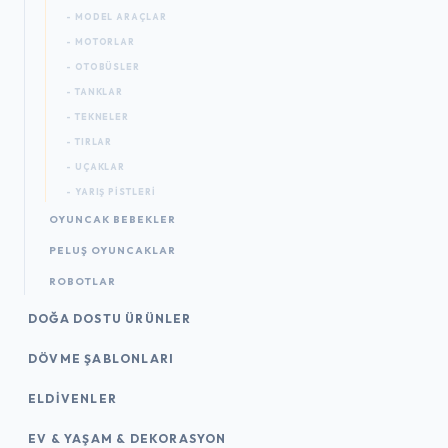
- MODEL ARAÇLAR
- MOTORLAR
- OTOBÜSLER
- TANKLAR
- TEKNELER
- TIRLAR
- UÇAKLAR
- YARIŞ PISTLERI
OYUNCAK BEBEKLER
PELUŞ OYUNCAKLAR
ROBOTLAR
DOĞA DOSTU ÜRÜNLER
DÖVME ŞABLONLARI
ELDIVENLER
EV & YAŞAM & DEKORASYON