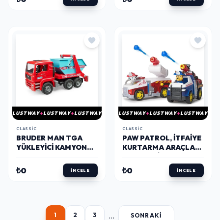
LUSTWAY
LUSTWAY
LUSTWAY
LUSTWAY
LUSTWAY
LUSTWAY
CLASSIC
CLASSIC
BRUDER MAN TGA
PAW PATROL, İTFAIYE
YÜKLEYICI KAMYON
KURTARMA ARAÇLARI
BR02741
2&#039;LI PAKET
₺0
₺0
İNCELE
İNCELE
...
1
2
3
SONRAKI