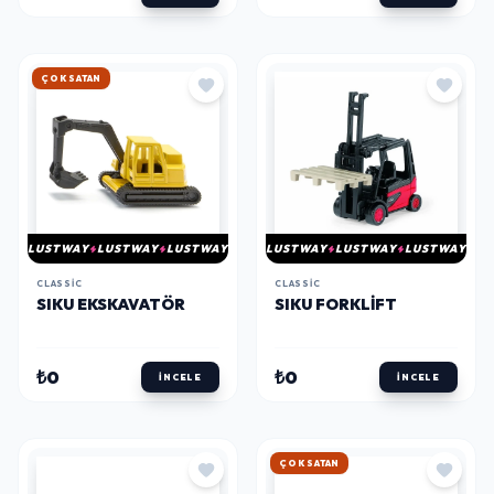
HIZLI KARGO
LUSTWAY
LUSTWAY
LUSTWAY
LUSTWAY
LUSTWAY
LUSTWAY
CLASSIC
CLASSIC
SIKU EKSKAVATÖR
SIKU FORKLIFT
₺0
₺0
İNCELE
İNCELE
HIZLI KARGO