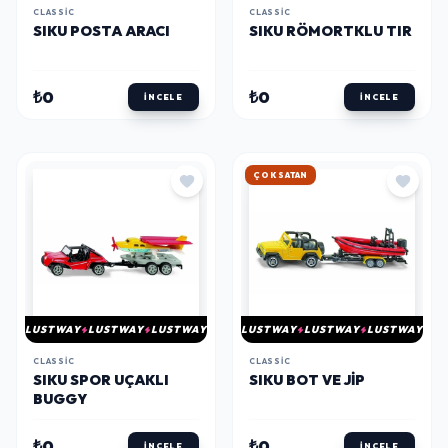
CLASSIC
CLASSIC
SIKU POSTA ARACI
SIKU RÖMORTKLU TIR
₺0
₺0
İNCELE
İNCELE
HIZLI KARGO
LUSTWAY
LUSTWAY
LUSTWAY
LUSTWAY
LUSTWAY
LUSTWAY
CLASSIC
CLASSIC
SIKU SPOR UÇAKLI
SIKU BOT VE JIP
BUGGY
₺0
₺0
İNCELE
İNCELE