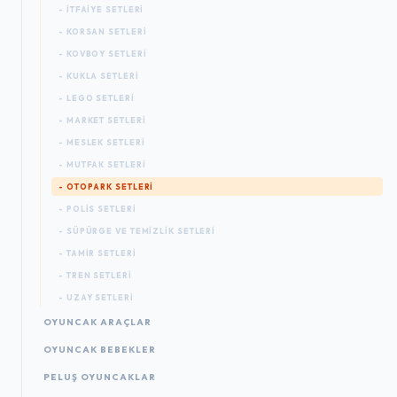
- İTFAIYE SETLERI
- KORSAN SETLERI
- KOVBOY SETLERI
- KUKLA SETLERI
- LEGO SETLERI
- MARKET SETLERI
- MESLEK SETLERI
- MUTFAK SETLERI
- OTOPARK SETLERI
- POLIS SETLERI
- SÜPÜRGE VE TEMIZLIK SETLERI
- TAMIR SETLERI
- TREN SETLERI
- UZAY SETLERI
OYUNCAK ARAÇLAR
OYUNCAK BEBEKLER
PELUŞ OYUNCAKLAR