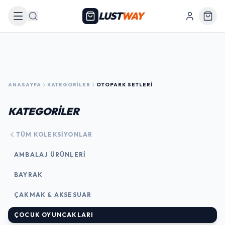
LUST
WAY
Arama
ANASAYFA
KATEGORILER
OTOPARK SETLERI
KATEGORİLER
TÜM KOLEKSIYONLAR
AMBALAJ ÜRÜNLERI
BAYRAK
ÇAKMAK & AKSESUAR
ÇOCUK OYUNCAKLARI