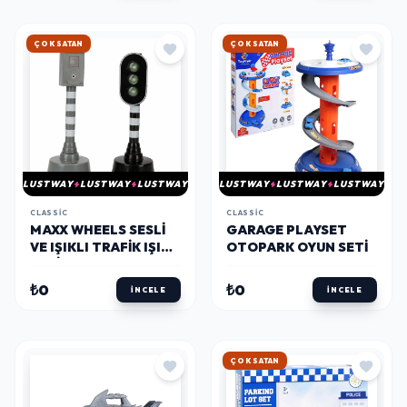
HIZLI KARGO
HIZLI KARGO
LUSTWAY
LUSTWAY
LUSTWAY
LUSTWAY
LUSTWAY
LUSTWAY
CLASSIC
CLASSIC
MAXX WHEELS SESLI
GARAGE PLAYSET
VE IŞIKLI TRAFIK IŞIK
OTOPARK OYUN SETI
SETI
₺0
₺0
İNCELE
İNCELE
HIZLI KARGO