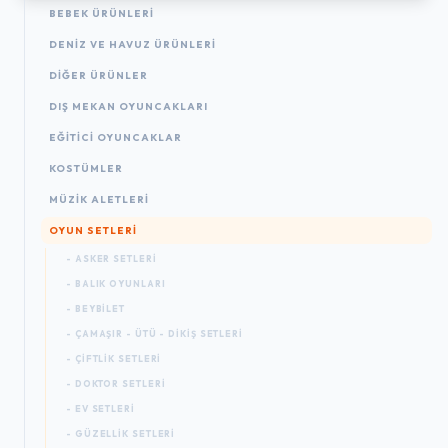
BEBEK ÜRÜNLERI
DENIZ VE HAVUZ ÜRÜNLERI
DIĞER ÜRÜNLER
DIŞ MEKAN OYUNCAKLARI
EĞITICI OYUNCAKLAR
KOSTÜMLER
MÜZIK ALETLERI
OYUN SETLERI
- ASKER SETLERI
- BALIK OYUNLARI
- BEYBILET
- ÇAMAŞIR - ÜTÜ - DIKIŞ SETLERI
- ÇIFTLIK SETLERI
- DOKTOR SETLERI
- EV SETLERI
- GÜZELLIK SETLERI