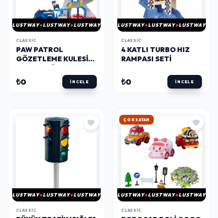
LUSTWAY
LUSTWAY
LUSTWAY
LUSTWAY
LUSTWAY
LUSTWAY
CLASSIC
CLASSIC
PAW PATROL
4 KATLI TURBO HIZ
GÖZETLEME KULESI
RAMPASI SETI
OYUN SETI
₺0
₺0
İNCELE
İNCELE
HIZLI KARGO
LUSTWAY
LUSTWAY
LUSTWAY
LUSTWAY
LUSTWAY
LUSTWAY
CLASSIC
CLASSIC