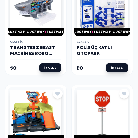
LUSTWAY
LUSTWAY
LUSTWAY
LUSTWAY
LUSTWAY
LUSTWAY
CLASSIC
CLASSIC
TEAMSTERZ BEAST
POLIS ÜÇ KATLI
MACHINES ROBO
OTOPARK
SHARK ÇANTALI
TRANSPORTER
₺0
₺0
İNCELE
İNCELE