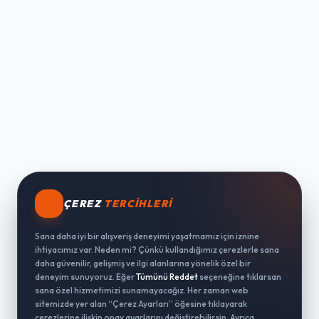
ÇEREZ
TERCIHLERI
Sana daha iyi bir alışveriş deneyimi yaşatmamız için iznine
ihtiyacımız var. Neden mi? Çünkü kullandığımız çerezlerle sana
daha güvenilir, gelişmiş ve ilgi alanlarına yönelik özel bir
deneyim sunuyoruz. Eğer
Tümünü Reddet
seçeneğine tıklarsan
sana özel hizmetimizi sunamayacağız. Her zaman web
sitemizde yer alan “Çerez Ayarları” öğesine tıklayarak
çerezlerine ilişkin onay ayarlarını değiştirebilirsin. Ayrıca