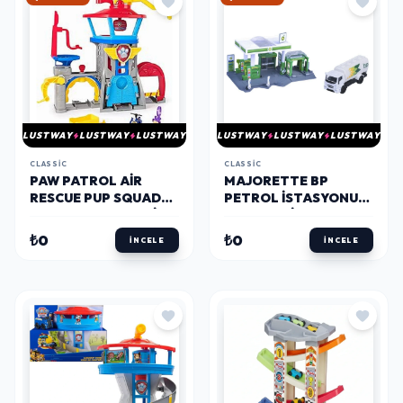
LUSTWAY
LUSTWAY
LUSTWAY
LUSTWAY
LUSTWAY
LUSTWAY
CLASSIC
CLASSIC
PAW PATROL AIR
MAJORETTE BP
RESCUE PUP SQUAD
PETROL İSTASYONU
HAVAALANI KULESI
OYUN SETI
₺0
₺0
İNCELE
İNCELE