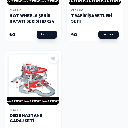
LUSTWAY
LUSTWAY
LUSTWAY
LUSTWAY
LUSTWAY
LUSTWAY
CLASSIC
CLASSIC
HOT WHEELS ŞEHIR
TRAFIK İŞARETLERI
HAYATI SERISI HDR24
SETI
₺0
₺0
İNCELE
İNCELE
LUSTWAY
LUSTWAY
LUSTWAY
CLASSIC
DEDE HASTANE
GARAJ SETI