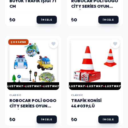
BÜYÜK TRAFIK IŞIĞI 71
ROBOCAR POLI GOGO
CM
CITY SERIES OYUN
SETI
₺0
₺0
İNCELE
İNCELE
HIZLI KARGO
LUSTWAY
LUSTWAY
LUSTWAY
LUSTWAY
LUSTWAY
LUSTWAY
CLASSIC
CLASSIC
ROBOCAR POLI GOGO
TRAFIK KONISI
CITY SERIES OYUN
4&#039;LÜ
SETI
₺0
₺0
İNCELE
İNCELE