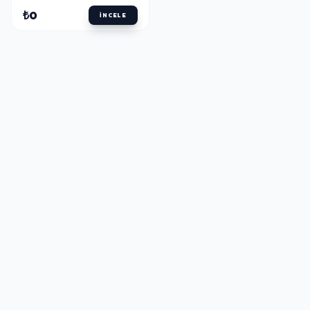
₺0
İNCELE