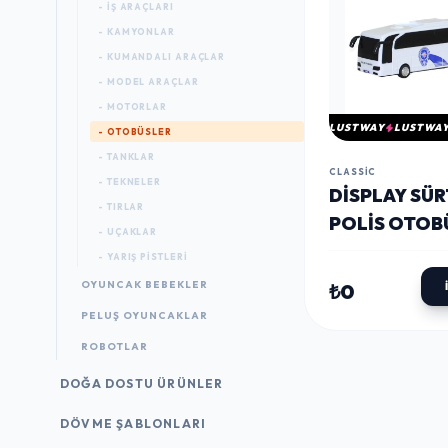
- İŞ ARAÇLARI
- KAMYONLAR
- KUMANDALI ARAÇLAR
- MODEL ARAÇLAR
- MOTORLAR
LUSTWAY
LUSTWA
- OTOBÜSLER
- TANKLAR
CLASSIC
- TEKNELER
DISPLAY SÜ
- TIRLAR
POLIS OTOB
- UÇAKLAR
- YARIŞ PISTLERI
OYUNCAK BEBEKLER
₺0
PELUŞ OYUNCAKLAR
ROBOTLAR
DOĞA DOSTU ÜRÜNLER
DÖVME ŞABLONLARI