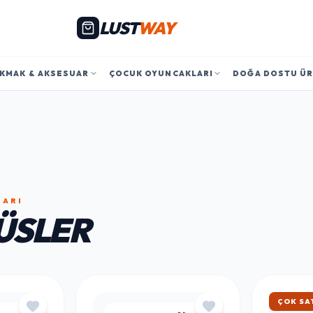
LUST
WAY
KMAK & AKSESUAR
ÇOCUK OYUNCAKLARI
DOĞA DOSTU Ü
LARI
ÜSLER
ÇOK SA