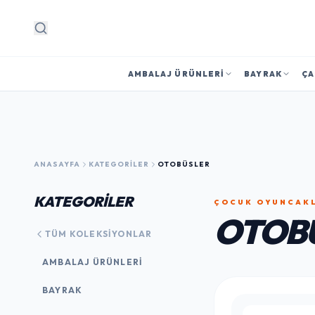
Arama
AMBALAJ ÜRÜNLERI
BAYRAK
ÇA
ANASAYFA
KATEGORILER
OTOBÜSLER
KATEGORİLER
ÇOCUK OYUNCAK
OTOB
TÜM KOLEKSIYONLAR
AMBALAJ ÜRÜNLERI
BAYRAK