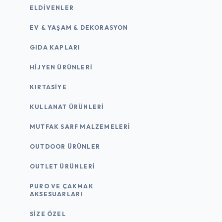
ELDIVENLER
EV & YAŞAM & DEKORASYON
GIDA KAPLARI
HIJYEN ÜRÜNLERI
KIRTASİYE
KULLANAT ÜRÜNLERI
MUTFAK SARF MALZEMELERI
OUTDOOR ÜRÜNLER
OUTLET ÜRÜNLERI
PURO VE ÇAKMAK
AKSESUARLARI
SIZE ÖZEL