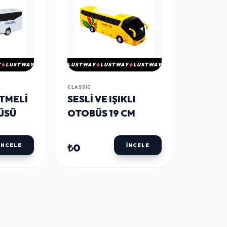
Y
LUSTWAY
LUSTWAY
LUSTWAY
LUSTWAY
CLASSIC
RTMELI
SESLI VE IŞIKLI
ÜSÜ
OTOBÜS 19 CM
₺0
İNCELE
İNCELE