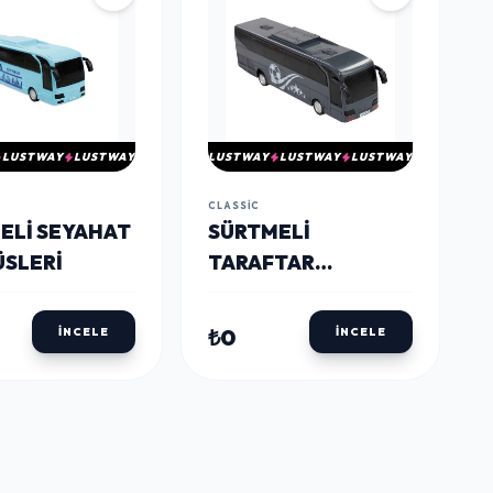
LUSTWAY
LUSTWAY
LUSTWAY
LUSTWAY
LUSTWAY
CLASSIC
ELI SEYAHAT
SÜRTMELI
SLERI
TARAFTAR
OTOBÜSÜ
₺0
İNCELE
İNCELE