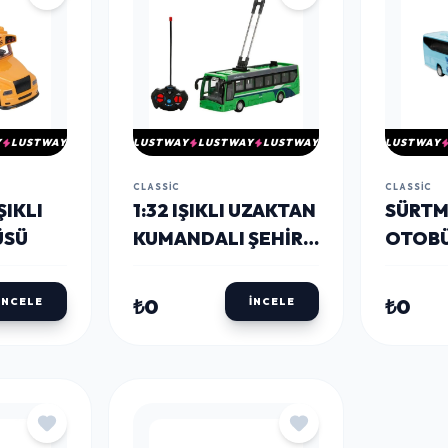
Y
LUSTWAY
LUSTWAY
LUSTWAY
LUSTWAY
LUSTWAY
CLASSIC
CLASSIC
ŞIKLI
1:32 IŞIKLI UZAKTAN
SÜRTM
ÜSÜ
KUMANDALI ŞEHIR
OTOBÜ
OTOBÜSÜ
₺0
₺0
İNCELE
İNCELE