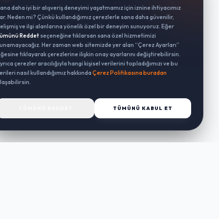
ana daha iyi bir alışveriş deneyimi yaşatmamız için iznine ihtiyacımız
ar. Neden mi? Çünkü kullandığımız çerezlerle sana daha güvenilir,
elişmiş ve ilgi alanlarına yönelik özel bir deneyim sunuyoruz. Eğer
ümünü Reddet
seçeneğine tıklarsan sana özel hizmetimizi
unamayacağız. Her zaman web sitemizde yer alan “Çerez Ayarları”
ğesine tıklayarak çerezlerine ilişkin onay ayarlarını değiştirebilirsin.
yrıca çerezler aracılığıyla hangi kişisel verilerini topladığımızı ve bu
erileri nasıl kullandığımız hakkında
Çerez Politikasına buradan
laşabilirsin.
TÜMÜNÜ REDDET
TÜMÜNÜ KABUL ET