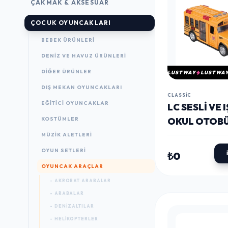
ÇAKMAK & AKSESUAR
ÇOCUK OYUNCAKLARI
BEBEK ÜRÜNLERI
DENIZ VE HAVUZ ÜRÜNLERI
DIĞER ÜRÜNLER
LUSTWAY
LUSTWA
DIŞ MEKAN OYUNCAKLARI
CLASSIC
EĞITICI OYUNCAKLAR
LC SESLI VE I
KOSTÜMLER
OKUL OTOB
MÜZIK ALETLERI
OYUN SETLERI
₺0
OYUNCAK ARAÇLAR
- AKROBAT ARABALAR
- ARABALAR
- DENIZALTILAR
- HELIKOPTERLER