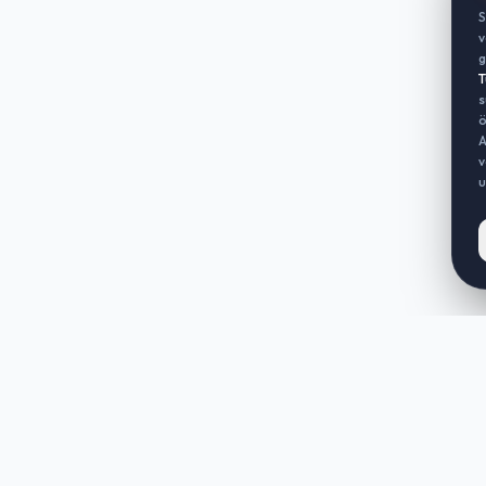
S
v
g
T
s
ö
A
v
u