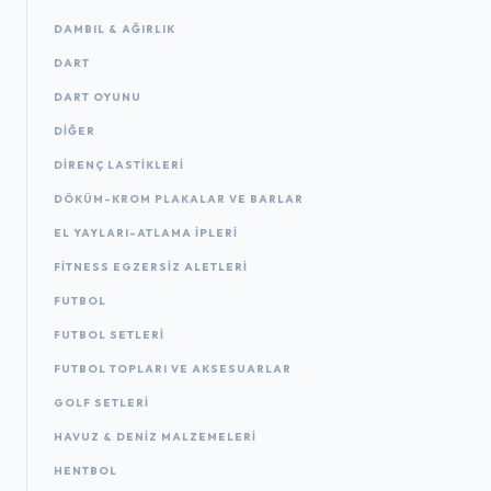
DAMBIL & AĞIRLIK
DART
DART OYUNU
DIĞER
DIRENÇ LASTIKLERI
DÖKÜM-KROM PLAKALAR VE BARLAR
EL YAYLARI-ATLAMA IPLERI
FITNESS EGZERSIZ ALETLERI
FUTBOL
FUTBOL SETLERI
FUTBOL TOPLARI VE AKSESUARLAR
GOLF SETLERI
HAVUZ & DENIZ MALZEMELERI
HENTBOL