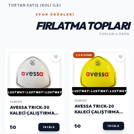
TOPTAN SATIŞ (KOLI İLE)
SPOR ÜRÜNLERI
FIRLATMA TOPLARI
TOPLAM 4 ÜRÜN
ÇOK SATAN
LUSTWAY
LUSTWAY
LUSTWAY
LUSTWAY
LUSTWAY
LUSTWAY
CLASSIC
CLASSIC
AVESSA TRICK-20
AVESSA TRICK-30
KALECI ÇALIŞTIRMA
KALECI ÇALIŞTIRMA
REAKSIYON TOPU
REAKSIYON TOPU
SARI
BEYAZ
₺0
₺0
İNCELE
İNCELE