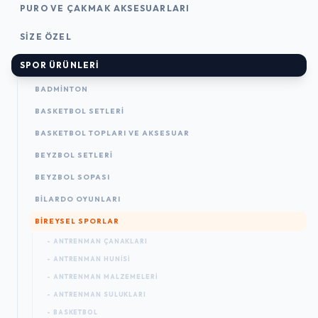
PURO VE ÇAKMAK AKSESUARLARI
SIZE ÖZEL
SPOR ÜRÜNLERI
BADMINTON
BASKETBOL SETLERI
BASKETBOL TOPLARI VE AKSESUAR
BEYZBOL SETLERI
BEYZBOL SOPASI
BILARDO OYUNLARI
BIREYSEL SPORLAR
- ANTRENMAN ÇANAKLARI
- ANTRENMAN HUNISI
- ANTRENMAN MALZEMELERI
- ANTRENMAN SULUKLARI
- BASKETBOL