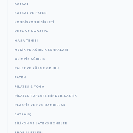
KAYKAY
KAYKAY VE PATEN
KONDISYON BISIKLETI
KUPA VE MADALYA
MASA TENISI
MEKIK VE AĞIRLIK SEHPALARI
OLIMPIK AĞIRLIK
PALET VE YÜZME GRUBU
PATEN
PILATES & YOGA
PILATES TOPLARI-MINDER-LASTIK
PLASTIK VE PVC DAMBILLAR
SATRANÇ
SILIKON VE LATEKS BONELER
SPOR ALETLERI