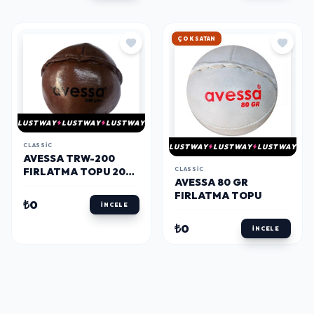
ÇOK SATAN
LUSTWAY
LUSTWAY
LUSTWAY
CLASSIC
LUSTWAY
LUSTWAY
LUSTWAY
AVESSA TRW-200
CLASSIC
FIRLATMA TOPU 200
AVESSA 80 GR
GRAM
FIRLATMA TOPU
₺0
İNCELE
₺0
İNCELE