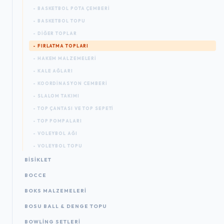
- BASKETBOL POTA ÇEMBERI
- BASKETBOL TOPU
- DIĞER TOPLAR
- FIRLATMA TOPLARI
- HAKEM MALZEMELERI
- KALE AĞLARI
- KOORDINASYON CEMBERI
- SLALOM TAKIMI
- TOP ÇANTASI VE TOP SEPETI
- TOP POMPALARI
- VOLEYBOL AĞI
- VOLEYBOL TOPU
BISIKLET
BOCCE
BOKS MALZEMELERI
BOSU BALL & DENGE TOPU
BOWLING SETLERI