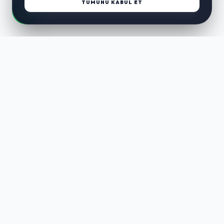
TÜMÜNÜ KABUL ET
LUST
WAY
Kaliteli ürünler, özenli paketleme ve hızlı teslimat ile alışverişin en
keyifli hali. Size özel seçenekleri keşfedin.
HIZLI LINKLER
En Yeniler