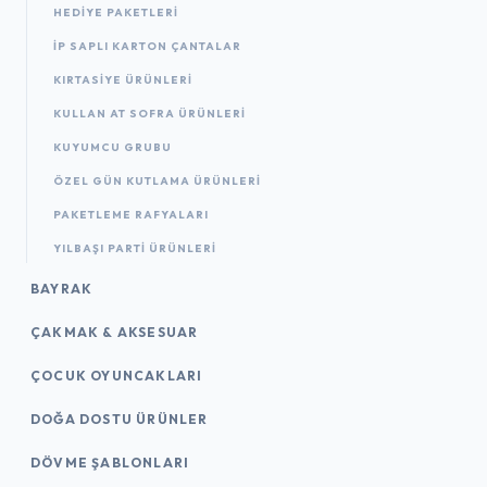
HEDIYE PAKETLERI
İP SAPLI KARTON ÇANTALAR
KIRTASIYE ÜRÜNLERI
KULLAN AT SOFRA ÜRÜNLERI
KUYUMCU GRUBU
ÖZEL GÜN KUTLAMA ÜRÜNLERI
PAKETLEME RAFYALARI
YILBAŞI PARTI ÜRÜNLERI
BAYRAK
ÇAKMAK & AKSESUAR
ÇOCUK OYUNCAKLARI
DOĞA DOSTU ÜRÜNLER
DÖVME ŞABLONLARI