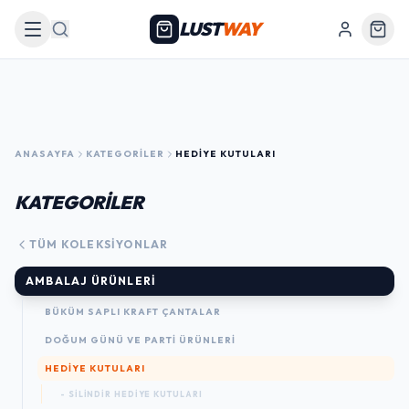
LUST
WAY
Arama
ANASAYFA
KATEGORILER
HEDIYE KUTULARI
KATEGORİLER
TÜM KOLEKSIYONLAR
AMBALAJ ÜRÜNLERI
BÜKÜM SAPLI KRAFT ÇANTALAR
DOĞUM GÜNÜ VE PARTI ÜRÜNLERI
HEDIYE KUTULARI
- SILINDIR HEDIYE KUTULARI