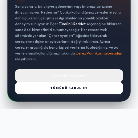
Sana daha iyi bir alışveriş deneyimi yaşatmamız için iznine
ihtiyacımız var. Neden mi? Çünkü kullandığımız çerezlerle sana
daha güvenilir, gelişmiş ve ilgi alanlarına yönelik özel bir
deneyim sunuyoruz. Eğer
Tümünü Reddet
seçeneğine tıklarsan
sana özel hizmetimizi sunamayacağız. Her zaman web
sitemizde yer alan “Çerez Ayarları” öğesine tıklayarak
çerezlerine ilişkin onay ayarlarını değiştirebilirsin. Ayrıca
çerezler aracılığıyla hangi kişisel verilerini topladığımızı ve bu
verileri nasıl kullandığımız hakkında
Çerez Politikasına buradan
ulaşabilirsin.
TÜMÜNÜ REDDET
TÜMÜNÜ KABUL ET