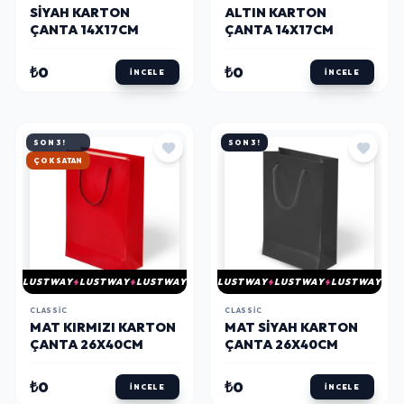
SIYAH KARTON
ALTIN KARTON
ÇANTA 14X17CM
ÇANTA 14X17CM
₺0
₺0
İNCELE
İNCELE
SON 3!
SON 3!
ÇOK SATAN
LUSTWAY
LUSTWAY
LUSTWAY
LUSTWAY
LUSTWAY
LUSTWAY
CLASSIC
CLASSIC
MAT KIRMIZI KARTON
MAT SIYAH KARTON
ÇANTA 26X40CM
ÇANTA 26X40CM
₺0
₺0
İNCELE
İNCELE