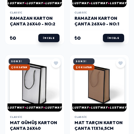
LUSTWAY
LUSTWAY
LUSTWAY
LUSTWAY
LUSTWAY
LUSTWAY
CLASSIC
CLASSIC
RAMAZAN KARTON
RAMAZAN KARTON
ÇANTA 26X40 - NO:2
ÇANTA 26X40 - NO:1
₺0
₺0
İNCELE
İNCELE
SON 3!
SON 3!
ÇOK SATAN
ÇOK SATAN
LUSTWAY
LUSTWAY
LUSTWAY
LUSTWAY
LUSTWAY
LUSTWAY
CLASSIC
CLASSIC
MAT GÜMÜŞ KARTON
MAT TARÇIN KARTON
ÇANTA 26X40
ÇANTA 11X16,5CM