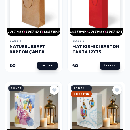
LUSTWAY
LUSTWAY
LUSTWAY
LUSTWAY
LUSTWAY
LUSTWAY
CLASSIC
CLASSIC
NATUREL KRAFT
MAT KIRMIZI KARTON
KARTON ÇANTA
ÇANTA 12X35
17X24
₺0
₺0
İNCELE
İNCELE
SON 3!
SON 3!
ÇOK SATAN