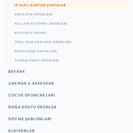
İP SAPLI KARTON ÇANTALAR
KIRTASIYE ÜRÜNLERI
KULLAN AT SOFRA ÜRÜNLERI
KUYUMCU GRUBU
ÖZEL GÜN KUTLAMA ÜRÜNLERI
PAKETLEME RAFYALARI
YILBAŞI PARTI ÜRÜNLERI
BAYRAK
ÇAKMAK & AKSESUAR
ÇOCUK OYUNCAKLARI
DOĞA DOSTU ÜRÜNLER
DÖVME ŞABLONLARI
ELDIVENLER