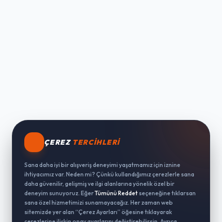
ÇEREZ
TERCIHLERI
Sana daha iyi bir alışveriş deneyimi yaşatmamız için iznine
ihtiyacımız var. Neden mi? Çünkü kullandığımız çerezlerle sana
daha güvenilir, gelişmiş ve ilgi alanlarına yönelik özel bir
deneyim sunuyoruz. Eğer
Tümünü Reddet
seçeneğine tıklarsan
sana özel hizmetimizi sunamayacağız. Her zaman web
sitemizde yer alan “Çerez Ayarları” öğesine tıklayarak
çerezlerine ilişkin onay ayarlarını değiştirebilirsin. Ayrıca