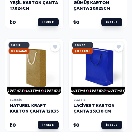
YEŞIL KARTON ÇANTA
GÜMÜŞ KARTON
17X24CM
ÇANTA 20X25CM
₺0
₺0
İNCELE
İNCELE
SON 3!
SON 3!
ÇOK SATAN
ÇOK SATAN
LUSTWAY
LUSTWAY
LUSTWAY
LUSTWAY
LUSTWAY
LUSTWAY
CLASSIC
CLASSIC
NATUREL KRAFT
LACIVERT KARTON
KARTON ÇANTA 12X35
ÇANTA 25X30 CM
₺0
₺0
İNCELE
İNCELE