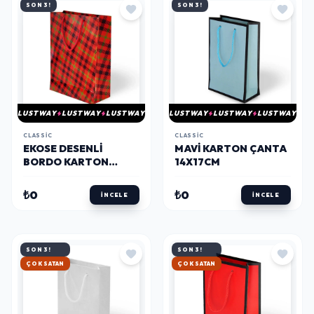
SON 3!
SON 3!
LUSTWAY
LUSTWAY
LUSTWAY
LUSTWAY
LUSTWAY
LUSTWAY
CLASSIC
CLASSIC
EKOSE DESENLI
MAVI KARTON ÇANTA
BORDO KARTON
14X17CM
ÇANTA 25X30CM
₺0
₺0
İNCELE
İNCELE
SON 3!
SON 3!
ÇOK SATAN
ÇOK SATAN