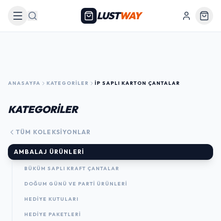
LUST
WAY
Arama
ANASAYFA
KATEGORILER
İP SAPLI KARTON ÇANTALAR
KATEGORİLER
TÜM KOLEKSIYONLAR
AMBALAJ ÜRÜNLERI
BÜKÜM SAPLI KRAFT ÇANTALAR
DOĞUM GÜNÜ VE PARTI ÜRÜNLERI
HEDIYE KUTULARI
HEDIYE PAKETLERI