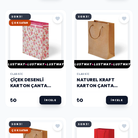
SON 3!
SON 3!
ÇOK SATAN
LUSTWAY
LUSTWAY
LUSTWAY
LUSTWAY
LUSTWAY
LUSTWAY
CLASSIC
CLASSIC
ÇIÇEK DESENLI
NATUREL KRAFT
KARTON ÇANTA
KARTON ÇANTA
20X25CM
20X25
₺0
₺0
İNCELE
İNCELE
SON 3!
SON 3!
ÇOK SATAN