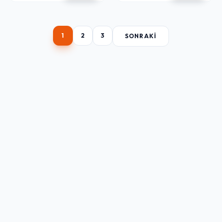
1
2
3
SONRAKI