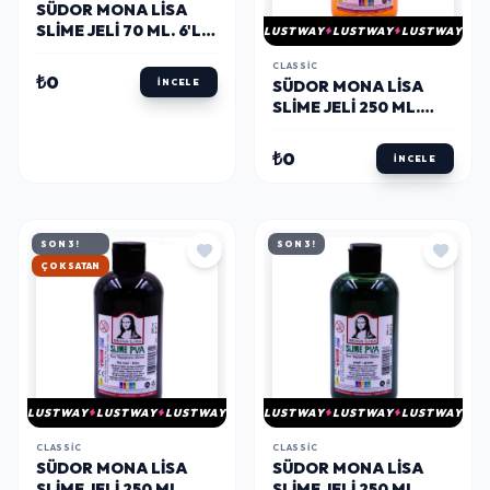
SÜDOR MONA LISA
SLIME JELI 70 ML. 6'LI
LUSTWAY
LUSTWAY
LUSTWAY
SET
CLASSIC
₺0
SÜDOR MONA LISA
İNCELE
SLIME JELI 250 ML.
TURUNCU
₺0
İNCELE
SON 3!
SON 3!
HIZLI KARGO
LUSTWAY
LUSTWAY
LUSTWAY
LUSTWAY
LUSTWAY
LUSTWAY
CLASSIC
CLASSIC
SÜDOR MONA LISA
SÜDOR MONA LISA
SLIME JELI 250 ML.
SLIME JELI 250 ML.