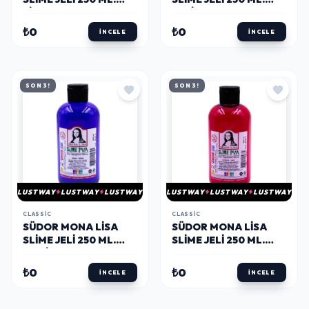
LILA MOR
YEŞIL
₺0
₺0
İNCELE
İNCELE
SON 3!
SON 3!
LUSTWAY
LUSTWAY
LUSTWAY
LUSTWAY
LUSTWAY
LUSTWAY
CLASSIC
CLASSIC
SÜDOR MONA LISA
SÜDOR MONA LISA
SLIME JELI 250 ML.
SLIME JELI 250 ML.
MAVI
KIRMIZI
₺0
₺0
İNCELE
İNCELE