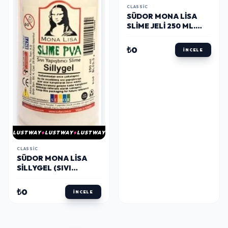
CLASSIC
SÜDOR MONA LISA
SLIME JELI 250 ML.
FOSFORLU MOR
₺0
İNCELE
LUSTWAY
LUSTWAY
LUSTWAY
CLASSIC
SÜDOR MONA LISA
SILLYGEL (SIVI
BORAKS) 250 ML.
₺0
İNCELE