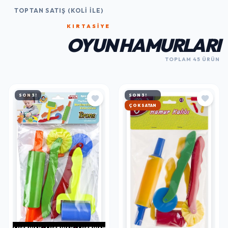
TOPTAN SATIŞ (KOLI İLE)
KIRTASİYE
OYUN HAMURLARI
TOPLAM 45 ÜRÜN
SON 3!
SON 3!
HIZLI KARGO