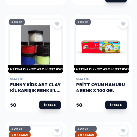
SON 3!
SON 3!
LUSTWAY
LUSTWAY
LUSTWAY
LUSTWAY
LUSTWAY
LUSTWAY
CLASSIC
CLASSIC
FUNNY KIDS ART CLAY
PRITT OYUN HAMURU
KIL KARIŞIK RENK 5'LI
4 RENK X 100 GR.
(FNNY-KİL-05***)
₺0
₺0
İNCELE
İNCELE
SON 3!
SON 3!
HIZLI KARGO
HIZLI KARGO