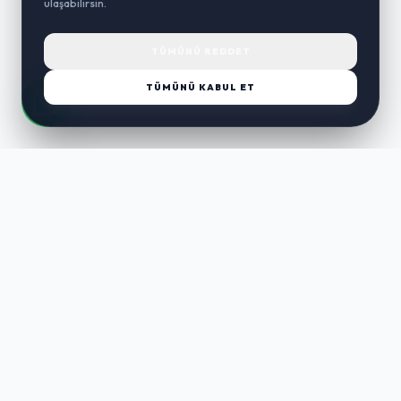
ulaşabilirsin.
TÜMÜNÜ REDDET
TÜMÜNÜ KABUL ET
LUST
WAY
Kaliteli ürünler, özenli paketleme ve hızlı teslimat ile alışverişin en
keyifli hali. Size özel seçenekleri keşfedin.