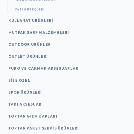
SERAMİK-MODELLEME
YAZI GEREÇLERI
KULLANAT ÜRÜNLERI
MUTFAK SARF MALZEMELERI
OUTDOOR ÜRÜNLER
OUTLET ÜRÜNLERI
PURO VE ÇAKMAK AKSESUARLARI
SIZE ÖZEL
SPOR ÜRÜNLERI
TAKI AKSESUAR
TOPTAN GIDA KAPLARI
TOPTAN PAKET SERVIS ÜRÜNLERI