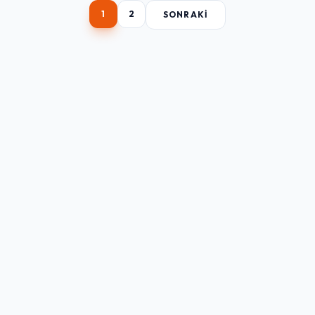
1
2
SONRAKI