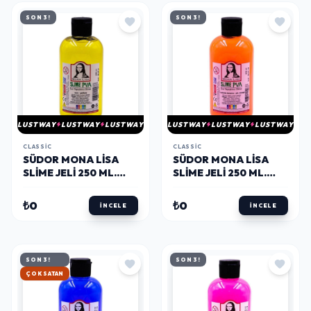
SON 3!
SON 3!
LUSTWAY
LUSTWAY
LUSTWAY
LUSTWAY
LUSTWAY
LUSTWAY
CLASSIC
CLASSIC
SÜDOR MONA LISA
SÜDOR MONA LISA
SLIME JELI 250 ML.
SLIME JELI 250 ML.
SARI
FOSFORLU TURUNCU
₺0
₺0
İNCELE
İNCELE
SON 3!
SON 3!
HIZLI KARGO