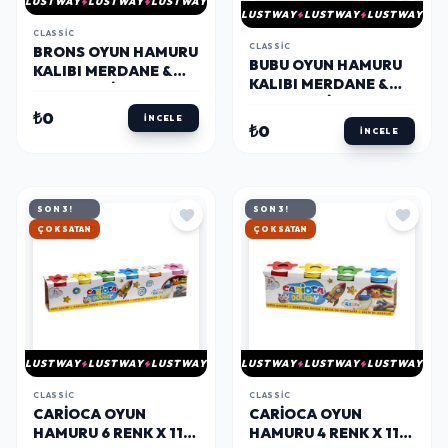
LUSTWAY
LUSTWAY
LUSTWAY
LUSTWAY
LUSTWAY
LUSTWAY
CLASSIC
CLASSIC
BRONS OYUN HAMURU
BUBU OYUN HAMURU
KALIBI MERDANE &
KALIBI MERDANE &
BIÇAK SETI 5 PARÇA
BIÇAK SETI 6 PARÇA
₺0
İNCELE
₺0
İNCELE
SON 3!
SON 3!
HIZLI KARGO
HIZLI KARGO
LUSTWAY
LUSTWAY
LUSTWAY
LUSTWAY
LUSTWAY
LUSTWAY
CLASSIC
CLASSIC
CARIOCA OYUN
CARIOCA OYUN
HAMURU 6 RENK X 110
HAMURU 4 RENK X 110