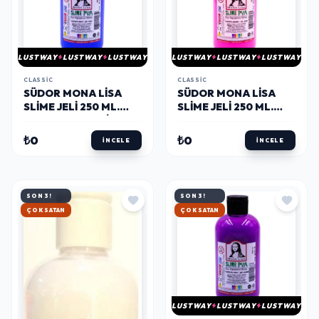
LUSTWAY
LUSTWAY
LUSTWAY
LUSTWAY
LUSTWAY
LUSTWAY
CLASSIC
CLASSIC
SÜDOR MONA LISA
SÜDOR MONA LISA
SLIME JELI 250 ML.
SLIME JELI 250 ML.
FOSFORLU MAVI
FOSFORLU PEMBE
₺0
₺0
İNCELE
İNCELE
SON 3!
SON 3!
HIZLI KARGO
HIZLI KARGO
LUSTWAY
LUSTWAY
LUSTWAY