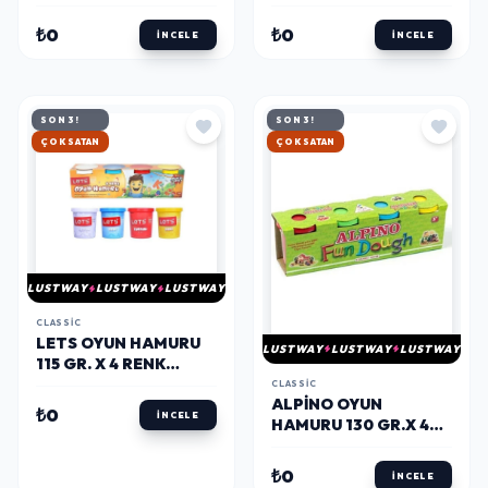
GR.
GR.
₺0
₺0
İNCELE
İNCELE
SON 3!
SON 3!
HIZLI KARGO
HIZLI KARGO
LUSTWAY
LUSTWAY
LUSTWAY
CLASSIC
LETS OYUN HAMURU
LUSTWAY
LUSTWAY
LUSTWAY
115 GR. X 4 RENK
(L8440)
CLASSIC
ALPINO OYUN
₺0
İNCELE
HAMURU 130 GR.X 4
RENK (DP-302)
₺0
İNCELE