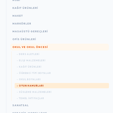
HOBİ
KAĞIT ÜRÜNLERI
MAKET
MARKÖRLER
MASAÜSTÜ GEREÇLERI
OFIS ÜRÜNLERI
OKUL VE OKUL ÖNCESİ
- DERS ALETLERI
- ELIŞI MALZEMELERI
- KAĞIT ÜRÜNLERI
- ÖĞRENCI TIPI BOYALAR
- OKUL BOYALARI
- OYUN HAMURLARI
- SÜSLEME MALZEMELERI
- TEMEL İHTIYAÇLAR
SANATSAL