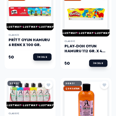
LUSTWAY
LUSTWAY
LUSTWAY
LUSTWAY
LUSTWAY
LUSTWAY
CLASSIC
PRITT OYUN HAMURU
CLASSIC
6 RENK X 100 GR.
PLAY-DOH OYUN
HAMURU 112 GR. X 4
RENK (HAS-B5517)
₺0
İNCELE
₺0
İNCELE
SON 3!
SON 3!
HIZLI KARGO
LUSTWAY
LUSTWAY
LUSTWAY
CLASSIC