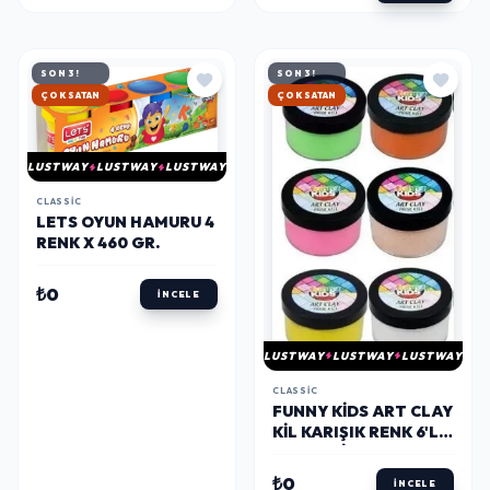
SON 3!
SON 3!
HIZLI KARGO
HIZLI KARGO
LUSTWAY
LUSTWAY
LUSTWAY
CLASSIC
LETS OYUN HAMURU 4
RENK X 460 GR.
₺0
İNCELE
LUSTWAY
LUSTWAY
LUSTWAY
CLASSIC
FUNNY KIDS ART CLAY
KIL KARIŞIK RENK 6'LI
(FNNY-KİL-05***)
₺0
İNCELE