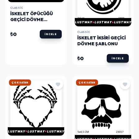
CLASSIC
İSKELET ÖPÜCÜĞÜ
GEÇICI DÖVME
LUSTWAY
LUSTWAY
LUSTWAY
ŞABLONU
CLASSIC
₺0
İNCELE
İSKELET İKSIRI GEÇICI
DÖVME ŞABLONU
₺0
İNCELE
HIZLI KARGO
HIZLI KARGO
LUSTWAY
LUSTWAY
LUSTWAY