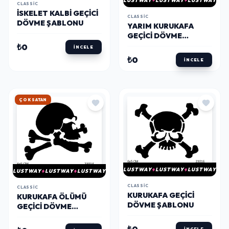
LUSTWAY
LUSTWAY
LUSTWAY
CLASSIC
İSKELET KALBI GEÇICI
CLASSIC
DÖVME ŞABLONU
YARIM KURUKAFA
GEÇICI DÖVME
ŞABLONU
₺0
İNCELE
₺0
İNCELE
HIZLI KARGO
LUSTWAY
LUSTWAY
LUSTWAY
LUSTWAY
LUSTWAY
LUSTWAY
CLASSIC
CLASSIC
KURUKAFA GEÇICI
KURUKAFA ÖLÜMÜ
DÖVME ŞABLONU
GEÇICI DÖVME
ŞABLONU