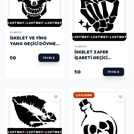
LUSTWAY
LUSTWAY
LUSTWAY
CLASSIC
LUSTWAY
LUSTWAY
LUSTWAY
İSKELET VE YING
YANG GEÇICI DÖVME
CLASSIC
ŞABLONU
İSKELET ZAFER
₺0
İŞARETI GEÇICI
İNCELE
DÖVME ŞABLONU
₺0
İNCELE
HIZLI KARGO
LUSTWAY
LUSTWAY
LUSTWAY