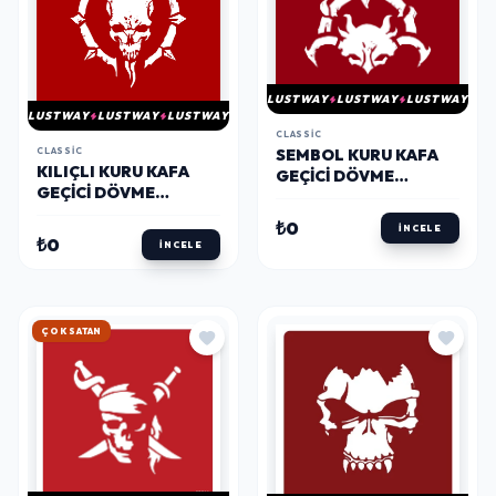
LUSTWAY
LUSTWAY
LUSTWAY
LUSTWAY
LUSTWAY
LUSTWAY
CLASSIC
SEMBOL KURU KAFA
CLASSIC
KILIÇLI KURU KAFA
GEÇICI DÖVME
GEÇICI DÖVME
ŞABLONU
ŞABLONU
₺0
İNCELE
₺0
İNCELE
HIZLI KARGO