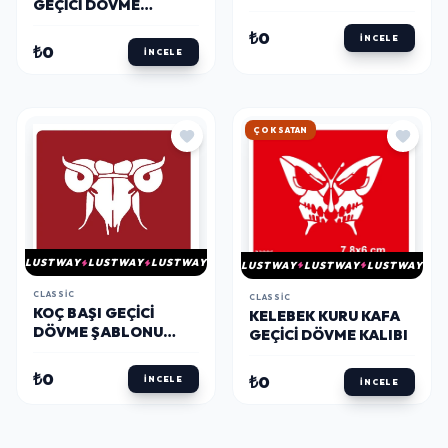
GEÇICI DÖVME
ŞABLONU KINA KALIBI
ŞABLONU KINA KALIBI
₺0
İNCELE
₺0
İNCELE
HIZLI KARGO
LUSTWAY
LUSTWAY
LUSTWAY
LUSTWAY
LUSTWAY
LUSTWAY
CLASSIC
CLASSIC
KOÇ BAŞI GEÇICI
KELEBEK KURU KAFA
DÖVME ŞABLONU
GEÇICI DÖVME KALIBI
KINA KALIBI
₺0
₺0
İNCELE
İNCELE