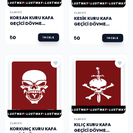
LUSTWAY
LUSTWAY
LUSTWAY
LUSTWAY
LUSTWAY
LUSTWAY
CLASSIC
CLASSIC
KORSAN KURU KAFA
KESIK KURU KAFA
GEÇICI DÖVME
GEÇICI DÖVME
ŞABLONU
ŞABLONU KINA KALIBI
₺0
₺0
İNCELE
İNCELE
LUSTWAY
LUSTWAY
LUSTWAY
LUSTWAY
LUSTWAY
LUSTWAY
CLASSIC
CLASSIC
KILIÇ KURU KAFA
KORKUNÇ KURU KAFA
GEÇICI DÖVME