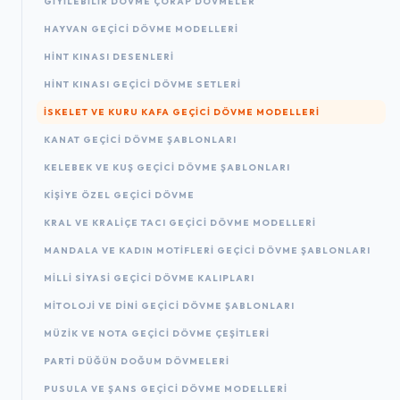
GIYILEBILIR DÖVME ÇORAP DÖVMELER
HAYVAN GEÇICI DÖVME MODELLERI
HINT KINASI DESENLERI
HINT KINASI GEÇICI DÖVME SETLERI
İSKELET VE KURU KAFA GEÇICI DÖVME MODELLERI
KANAT GEÇICI DÖVME ŞABLONLARI
KELEBEK VE KUŞ GEÇICI DÖVME ŞABLONLARI
KIŞIYE ÖZEL GEÇICI DÖVME
KRAL VE KRALIÇE TACI GEÇICI DÖVME MODELLERI
MANDALA VE KADIN MOTIFLERI GEÇICI DÖVME ŞABLONLARI
MILLI SIYASI GEÇICI DÖVME KALIPLARI
MITOLOJI VE DINI GEÇICI DÖVME ŞABLONLARI
MÜZIK VE NOTA GEÇICI DÖVME ÇEŞITLERI
PARTI DÜĞÜN DOĞUM DÖVMELERI
PUSULA VE ŞANS GEÇICI DÖVME MODELLERI