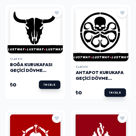
LUSTWAY
LUSTWAY
LUSTWAY
LUSTWAY
LUSTWAY
LUSTWAY
CLASSIC
BOĞA KURUKAFASI
CLASSIC
GEÇICI DÖVME
AHTAPOT KURUKAFA
ŞABLONU
GEÇICI DÖVME
ŞABLONU
₺0
İNCELE
₺0
İNCELE