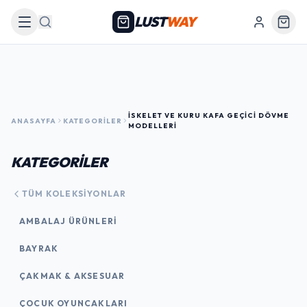
LUST
WAY
Arama
İSKELET VE KURU KAFA GEÇICI DÖVME
ANASAYFA
KATEGORILER
MODELLERI
KATEGORİLER
TÜM KOLEKSIYONLAR
AMBALAJ ÜRÜNLERI
BAYRAK
ÇAKMAK & AKSESUAR
ÇOCUK OYUNCAKLARI