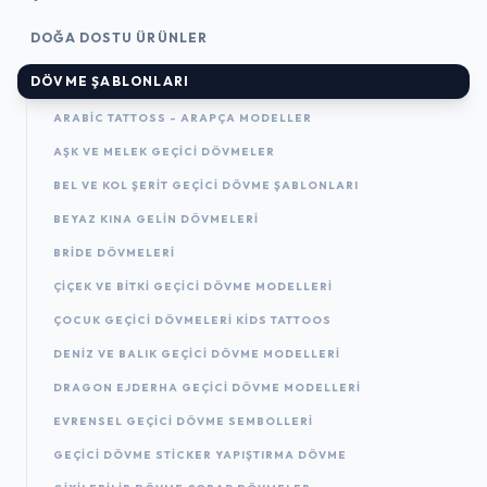
DOĞA DOSTU ÜRÜNLER
DÖVME ŞABLONLARI
ARABIC TATTOSS - ARAPÇA MODELLER
AŞK VE MELEK GEÇICI DÖVMELER
BEL VE KOL ŞERIT GEÇICI DÖVME ŞABLONLARI
BEYAZ KINA GELIN DÖVMELERI
BRIDE DÖVMELERI
ÇIÇEK VE BITKI GEÇICI DÖVME MODELLERI
ÇOCUK GEÇICI DÖVMELERI KIDS TATTOOS
DENIZ VE BALIK GEÇICI DÖVME MODELLERI
DRAGON EJDERHA GEÇICI DÖVME MODELLERI
EVRENSEL GEÇICI DÖVME SEMBOLLERI
GEÇICI DÖVME STICKER YAPIŞTIRMA DÖVME