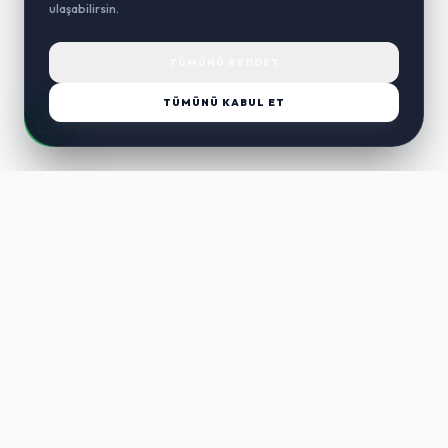
ulaşabilirsin.
TÜMÜNÜ REDDET
TÜMÜNÜ KABUL ET
LUST
WAY
Kaliteli ürünler, özenli paketleme ve hızlı teslimat ile alışverişin en
keyifli hali. Size özel seçenekleri keşfedin.