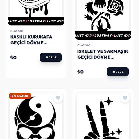
LUSTWAY
LUSTWAY
LUSTWAY
CLASSIC
LUSTWAY
LUSTWAY
LUSTWAY
KASKLI KURUKAFA
GEÇICI DÖVME
CLASSIC
ŞABLONU
İSKELET VE SARMAŞIK
₺0
GEÇICI DÖVME
İNCELE
ŞABLONU
₺0
İNCELE
HIZLI KARGO