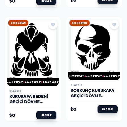
₺0
₺0
İNCELE
İNCELE
HIZLI KARGO
HIZLI KARGO
LUSTWAY
LUSTWAY
LUSTWAY
LUSTWAY
LUSTWAY
LUSTWAY
CLASSIC
KORKUNÇ KURUKAFA
CLASSIC
GEÇICI DÖVME
KURUKAFA BEDENI
ŞABLONU
GEÇICI DÖVME
ŞABLONU
₺0
İNCELE
₺0
İNCELE