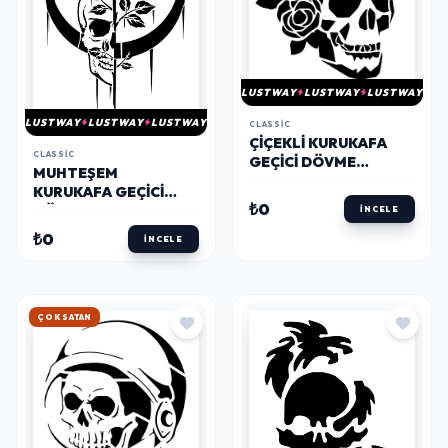
LUSTWAY
LUSTWAY
LUSTWAY
LUSTWAY
LUSTWAY
LUSTWAY
CLASSIC
ÇIÇEKLI KURUKAFA
CLASSIC
GEÇICI DÖVME
MUHTEŞEM
ŞABLONU
KURUKAFA GEÇICI
₺0
DÖVME ŞABLONU
İNCELE
₺0
İNCELE
HIZLI KARGO