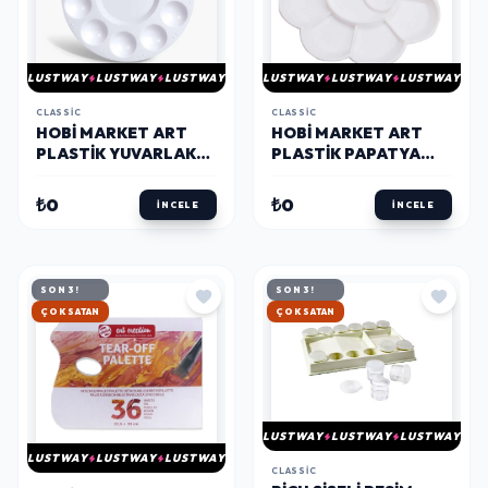
LUSTWAY
LUSTWAY
LUSTWAY
LUSTWAY
LUSTWAY
LUSTWAY
CLASSIC
CLASSIC
HOBI MARKET ART
HOBI MARKET ART
PLASTIK YUVARLAK
PLASTIK PAPATYA
PALET 17 CM. 10
PALET 13 CM. 10
GODELI
GODELI
₺0
₺0
İNCELE
İNCELE
SON 3!
SON 3!
HIZLI KARGO
HIZLI KARGO
LUSTWAY
LUSTWAY
LUSTWAY
LUSTWAY
LUSTWAY
LUSTWAY
CLASSIC