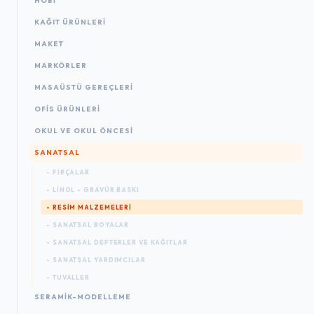
HOBİ
KAĞIT ÜRÜNLERI
MAKET
MARKÖRLER
MASAÜSTÜ GEREÇLERI
OFIS ÜRÜNLERI
OKUL VE OKUL ÖNCESİ
SANATSAL
- FIRÇALAR
- LINOL - GRAVÜR BASKI
- RESIM MALZEMELERI
- SANATSAL BOYALAR
- SANATSAL DEFTERLER VE KAĞITLAR
- SANATSAL YARDIMCILAR
- TUVALLER
SERAMİK-MODELLEME