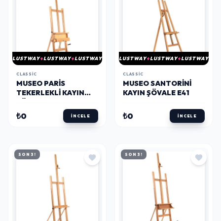
LUSTWAY
LUSTWAY
LUSTWAY
LUSTWAY
LUSTWAY
LUSTWAY
CLASSIC
CLASSIC
MUSEO PARIS
MUSEO SANTORINI
TEKERLEKLI KAYIN
KAYIN ŞÖVALE E41
ŞÖVALE
₺0
₺0
İNCELE
İNCELE
SON 3!
SON 3!