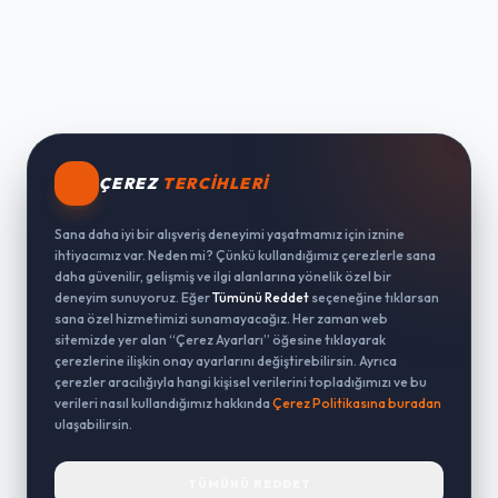
ÇEREZ
TERCIHLERI
Sana daha iyi bir alışveriş deneyimi yaşatmamız için iznine
ihtiyacımız var. Neden mi? Çünkü kullandığımız çerezlerle sana
daha güvenilir, gelişmiş ve ilgi alanlarına yönelik özel bir
deneyim sunuyoruz. Eğer
Tümünü Reddet
seçeneğine tıklarsan
sana özel hizmetimizi sunamayacağız. Her zaman web
sitemizde yer alan “Çerez Ayarları” öğesine tıklayarak
çerezlerine ilişkin onay ayarlarını değiştirebilirsin. Ayrıca
çerezler aracılığıyla hangi kişisel verilerini topladığımızı ve bu
verileri nasıl kullandığımız hakkında
Çerez Politikasına buradan
ulaşabilirsin.
TÜMÜNÜ REDDET