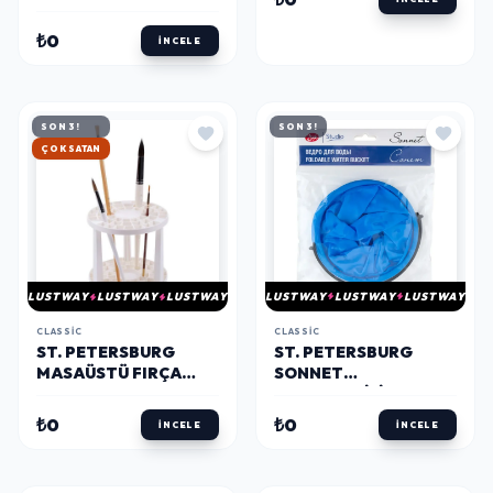
₺0
İNCELE
SON 3!
SON 3!
HIZLI KARGO
LUSTWAY
LUSTWAY
LUSTWAY
LUSTWAY
LUSTWAY
LUSTWAY
CLASSIC
CLASSIC
ST. PETERSBURG
ST. PETERSBURG
SONNET
MASAÜSTÜ FIRÇA
KATLANABILIR 2
KURUTMA / TUTUCU
BÖLMELI SU KABI 15
15X13 CM.
₺0
₺0
İNCELE
İNCELE
CM.