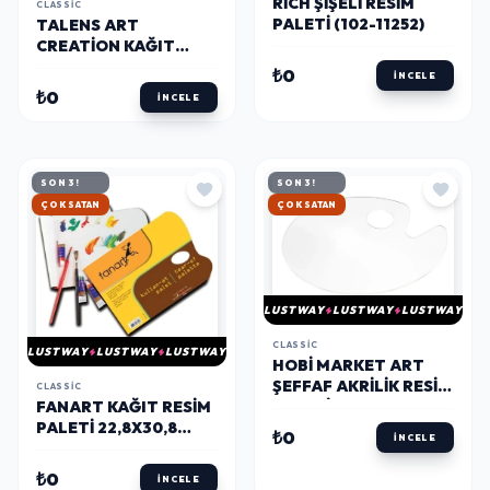
RICH ŞIŞELI RESIM
CLASSIC
PALETI (102-11252)
TALENS ART
CREATION KAĞIT
PALET 23X30 CM. 36
₺0
İNCELE
YAPRAK
₺0
İNCELE
SON 3!
SON 3!
HIZLI KARGO
HIZLI KARGO
LUSTWAY
LUSTWAY
LUSTWAY
CLASSIC
LUSTWAY
LUSTWAY
LUSTWAY
HOBI MARKET ART
ŞEFFAF AKRILIK RESIM
CLASSIC
FANART KAĞIT RESIM
PALETI 20X30 CM.
PALETI 22,8X30,8
₺0
İNCELE
CM.36 YP. (LV-F-
9250.23)
₺0
İNCELE