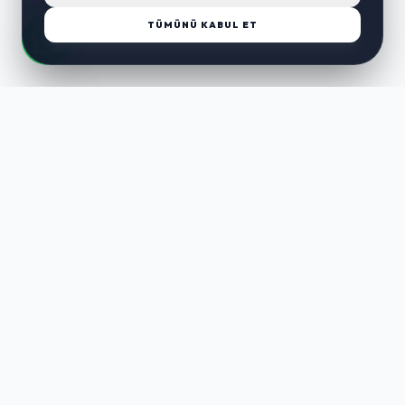
TÜMÜNÜ KABUL ET
LUST
WAY
Kaliteli ürünler, özenli paketleme ve hızlı teslimat ile alışverişin en
keyifli hali. Size özel seçenekleri keşfedin.
HIZLI LINKLER