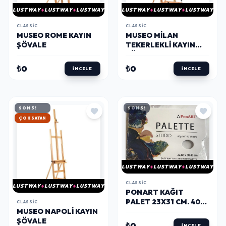
LUSTWAY
LUSTWAY
LUSTWAY
LUSTWAY
LUSTWAY
LUSTWAY
CLASSIC
CLASSIC
MUSEO ROME KAYIN
MUSEO MILAN
ŞÖVALE
TEKERLEKLI KAYIN
ŞÖVALE
₺0
₺0
İNCELE
İNCELE
SON 3!
SON 3!
HIZLI KARGO
LUSTWAY
LUSTWAY
LUSTWAY
CLASSIC
LUSTWAY
LUSTWAY
LUSTWAY
PONART KAĞIT
PALET 23X31 CM. 40
CLASSIC
MUSEO NAPOLI KAYIN
YAPRAK
ŞÖVALE
₺0
İNCELE