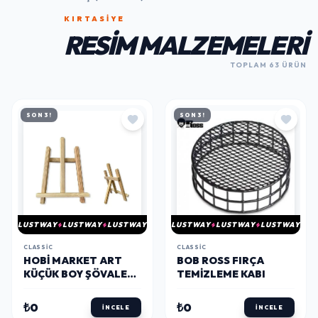
KIRTASİYE
RESIM MALZEMELERI
TOPLAM 63 ÜRÜN
SON 3!
SON 3!
LUSTWAY
LUSTWAY
LUSTWAY
LUSTWAY
LUSTWAY
LUSTWAY
CLASSIC
CLASSIC
HOBI MARKET ART
BOB ROSS FIRÇA
KÜÇÜK BOY ŞÖVALE
TEMIZLEME KABI
28X38 CM.
₺0
₺0
İNCELE
İNCELE