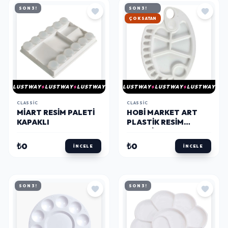
SON 3!
SON 3!
HIZLI KARGO
LUSTWAY
LUSTWAY
LUSTWAY
LUSTWAY
LUSTWAY
LUSTWAY
CLASSIC
CLASSIC
MIART RESIM PALETI
HOBI MARKET ART
KAPAKLI
PLASTIK RESIM
PALETI 23X30 CM. 18
GÖZLÜ
₺0
₺0
İNCELE
İNCELE
SON 3!
SON 3!