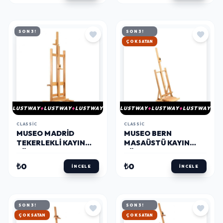
SON 3!
SON 3!
HIZLI KARGO
LUSTWAY
LUSTWAY
LUSTWAY
LUSTWAY
LUSTWAY
LUSTWAY
CLASSIC
CLASSIC
MUSEO MADRID
MUSEO BERN
TEKERLEKLI KAYIN
MASAÜSTÜ KAYIN
ŞÖVALE
ŞÖVALE
₺0
₺0
İNCELE
İNCELE
SON 3!
SON 3!
HIZLI KARGO
HIZLI KARGO