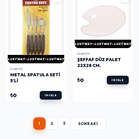
LUSTWAY
LUSTWAY
LUSTWAY
CLASSIC
ŞEFFAF DÜZ PALET
LUSTWAY
LUSTWAY
LUSTWAY
22X28 CM.
CLASSIC
METAL SPATULA SETI
₺0
5'LI
İNCELE
₺0
İNCELE
1
2
3
SONRAKI