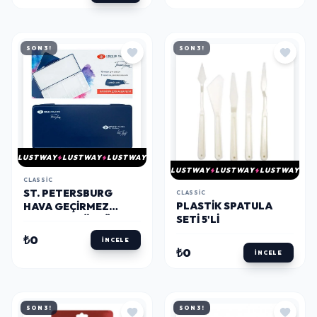
SON 3!
SON 3!
LUSTWAY
LUSTWAY
LUSTWAY
LUSTWAY
LUSTWAY
LUSTWAY
CLASSIC
ST. PETERSBURG
CLASSIC
PLASTIK SPATULA
HAVA GEÇIRMEZ
SETI 5'LI
PALET 18 GÖZLÜ
27X13 CM.
₺0
İNCELE
₺0
İNCELE
SON 3!
SON 3!