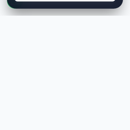
LUST
WAY
Kaliteli ürünler, özenli paketleme ve hızlı teslimat ile alışverişin en
keyifli hali. Size özel seçenekleri keşfedin.
HIZLI LINKLER
En Yeniler
Çok Satanlar