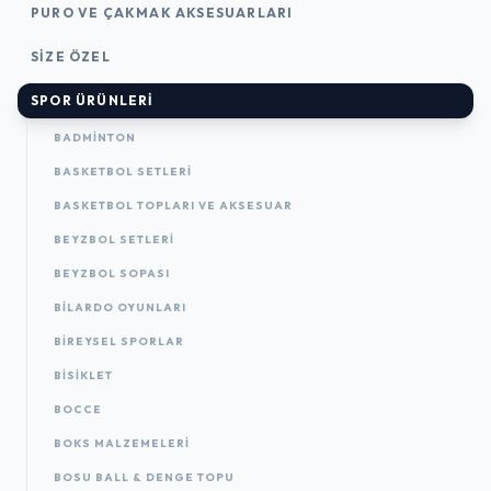
PURO VE ÇAKMAK AKSESUARLARI
SIZE ÖZEL
SPOR ÜRÜNLERI
BADMINTON
BASKETBOL SETLERI
BASKETBOL TOPLARI VE AKSESUAR
BEYZBOL SETLERI
BEYZBOL SOPASI
BILARDO OYUNLARI
BIREYSEL SPORLAR
BISIKLET
BOCCE
BOKS MALZEMELERI
BOSU BALL & DENGE TOPU