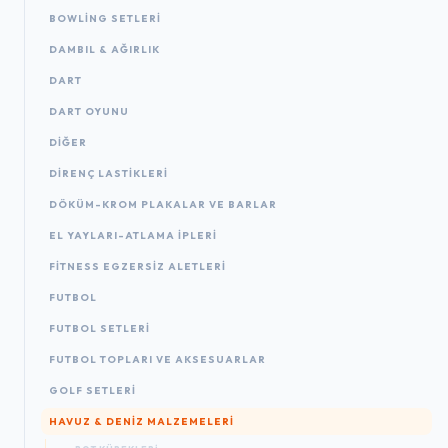
BOWLING SETLERI
DAMBIL & AĞIRLIK
DART
DART OYUNU
DIĞER
DIRENÇ LASTIKLERI
DÖKÜM-KROM PLAKALAR VE BARLAR
EL YAYLARI-ATLAMA IPLERI
FITNESS EGZERSIZ ALETLERI
FUTBOL
FUTBOL SETLERI
FUTBOL TOPLARI VE AKSESUARLAR
GOLF SETLERI
HAVUZ & DENIZ MALZEMELERI