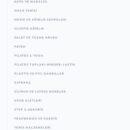
KUPA VE MADALYA
MASA TENISI
MEKIK VE AĞIRLIK SEHPALARI
OLIMPIK AĞIRLIK
PALET VE YÜZME GRUBU
PATEN
PILATES & YOGA
PILATES TOPLARI-MINDER-LASTIK
PLASTIK VE PVC DAMBILLAR
SATRANÇ
SILIKON VE LATEKS BONELER
SPOR ALETLERI
STEP & AEROBIK
TEAKWANDO VE KARATE
TENIS MALZEMELERI