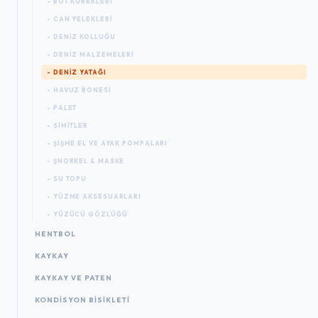
- BOT KÜREKLERI
- CAN YELEKLERI
- DENIZ KOLLUĞU
- DENIZ MALZEMELERI
- DENIZ YATAĞI
- HAVUZ BONESI
- PALET
- SIMITLER
- ŞIŞME EL VE AYAK POMPALARI
- ŞNORKEL & MASKE
- SU TOPU
- YÜZME AKSESUARLARI
- YÜZÜCÜ GÖZLÜĞÜ
HENTBOL
KAYKAY
KAYKAY VE PATEN
KONDISYON BISIKLETI