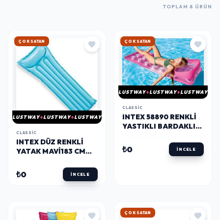
TOPLAM 8 ÜRÜN
ÇOK SATAN
ÇOK SATAN
LUSTWAY
LUSTWAY
LUSTWAY
CLASSIC
INTEX 58890 RENKLI
LUSTWAY
LUSTWAY
LUSTWAY
YASTIKLI BARDAKLI
CLASSIC
YATAK 188 CM
INTEX DÜZ RENKLI
₺0
YATAK MAVI183 CM
İNCELE
59703
₺0
İNCELE
ÇOK SATAN