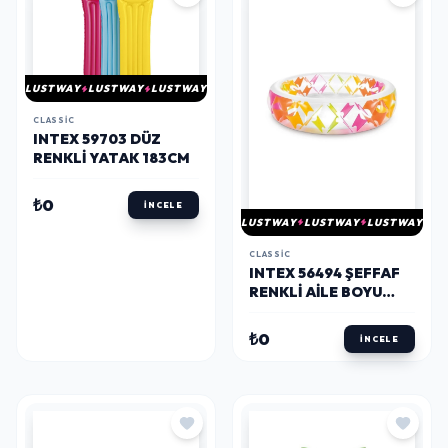
LUSTWAY
LUSTWAY
LUSTWAY
CLASSIC
INTEX 59703 DÜZ
RENKLI YATAK 183CM
₺0
İNCELE
LUSTWAY
LUSTWAY
LUSTWAY
CLASSIC
INTEX 56494 ŞEFFAF
RENKLI AILE BOYU
HAVUZ 229CM
₺0
İNCELE