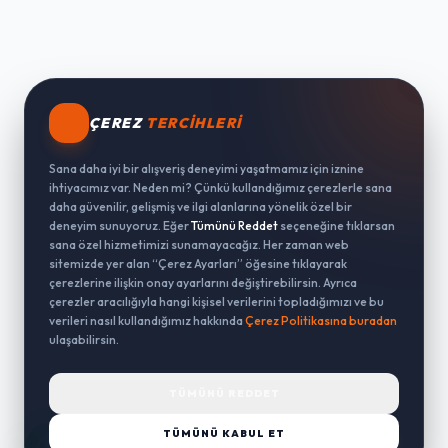
ÇEREZ
TERCIHLERI
Sana daha iyi bir alışveriş deneyimi yaşatmamız için iznine
ihtiyacımız var. Neden mi? Çünkü kullandığımız çerezlerle sana
daha güvenilir, gelişmiş ve ilgi alanlarına yönelik özel bir
deneyim sunuyoruz. Eğer
Tümünü Reddet
seçeneğine tıklarsan
sana özel hizmetimizi sunamayacağız. Her zaman web
sitemizde yer alan “Çerez Ayarları” öğesine tıklayarak
çerezlerine ilişkin onay ayarlarını değiştirebilirsin. Ayrıca
çerezler aracılığıyla hangi kişisel verilerini topladığımızı ve bu
verileri nasıl kullandığımız hakkında
Çerez Politikasına buradan
ulaşabilirsin.
TÜMÜNÜ REDDET
TÜMÜNÜ KABUL ET