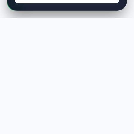
LUST
WAY
Kaliteli ürünler, özenli paketleme ve hızlı teslimat ile alışverişin en
keyifli hali. Size özel seçenekleri keşfedin.
HIZLI LINKLER
En Yeniler
Çok Satanlar