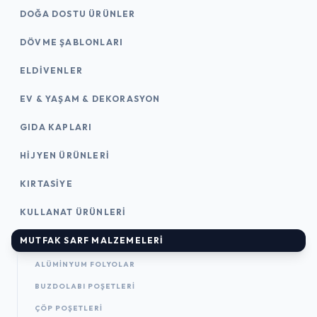
DOĞA DOSTU ÜRÜNLER
DÖVME ŞABLONLARI
ELDIVENLER
EV & YAŞAM & DEKORASYON
GIDA KAPLARI
HIJYEN ÜRÜNLERI
KIRTASİYE
KULLANAT ÜRÜNLERI
MUTFAK SARF MALZEMELERI
ALÜMINYUM FOLYOLAR
BUZDOLABI POŞETLERI
ÇÖP POŞETLERI