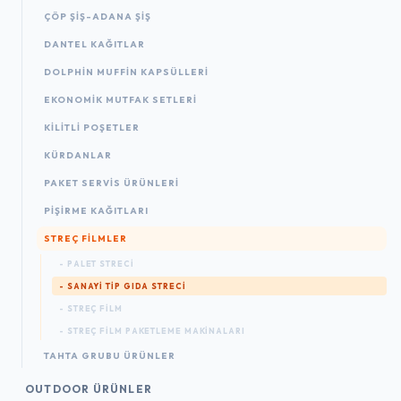
ÇÖP ŞIŞ-ADANA ŞIŞ
DANTEL KAĞITLAR
DOLPHIN MUFFIN KAPSÜLLERI
EKONOMIK MUTFAK SETLERI
KILITLI POŞETLER
KÜRDANLAR
PAKET SERVIS ÜRÜNLERI
PIŞIRME KAĞITLARI
STREÇ FILMLER
- PALET STRECI
- SANAYI TIP GIDA STRECI
- STREÇ FILM
- STREÇ FILM PAKETLEME MAKINALARI
TAHTA GRUBU ÜRÜNLER
OUTDOOR ÜRÜNLER