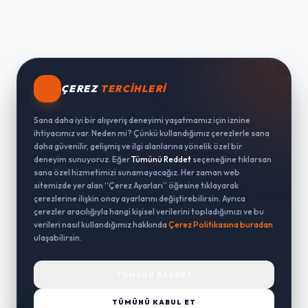
ÇEREZ
TERCIHLERI
Sana daha iyi bir alışveriş deneyimi yaşatmamız için iznine
ihtiyacımız var. Neden mi? Çünkü kullandığımız çerezlerle sana
daha güvenilir, gelişmiş ve ilgi alanlarına yönelik özel bir
deneyim sunuyoruz. Eğer
Tümünü Reddet
seçeneğine tıklarsan
sana özel hizmetimizi sunamayacağız. Her zaman web
sitemizde yer alan “Çerez Ayarları” öğesine tıklayarak
çerezlerine ilişkin onay ayarlarını değiştirebilirsin. Ayrıca
çerezler aracılığıyla hangi kişisel verilerini topladığımızı ve bu
verileri nasıl kullandığımız hakkında
Çerez Politikasına buradan
ulaşabilirsin.
TÜMÜNÜ REDDET
TÜMÜNÜ KABUL ET