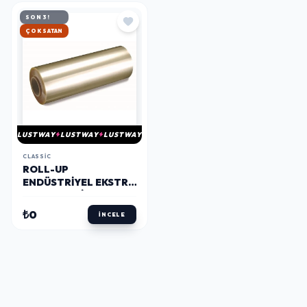
SON 3!
ÇOK SATAN
LUSTWAY
LUSTWAY
LUSTWAY
CLASSIC
ROLL-UP
ENDÜSTRIYEL EKSTRA
KALIN 8.5 MIC STREÇ
FILM 45 CM X 1500 M 1
₺0
İNCELE
PAKET