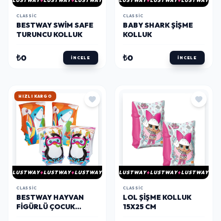
LUSTWAY
LUSTWAY
LUSTWAY
LUSTWAY
LUSTWAY
LUSTWAY
CLASSIC
CLASSIC
BESTWAY SWIM SAFE
BABY SHARK ŞIŞME
TURUNCU KOLLUK
KOLLUK
₺0
₺0
İNCELE
İNCELE
HIZLI KARGO
LUSTWAY
LUSTWAY
LUSTWAY
LUSTWAY
LUSTWAY
LUSTWAY
CLASSIC
CLASSIC
BESTWAY HAYVAN
LOL ŞIŞME KOLLUK
FIGÜRLÜ ÇOCUK
15X25 CM
KOLLUK 30 X 15 CM