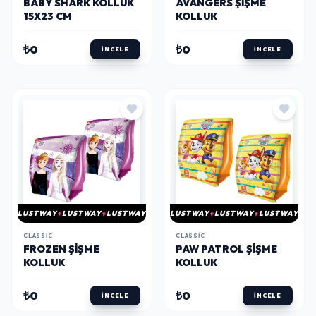
BABY SHARK KOLLUK
AVANGERS ŞIŞME
15X23 CM
KOLLUK
₺0
₺0
İNCELE
İNCELE
LUSTWAY
LUSTWAY
LUSTWAY
LUSTWAY
LUSTWAY
LUSTWAY
CLASSIC
CLASSIC
FROZEN ŞIŞME
PAW PATROL ŞIŞME
KOLLUK
KOLLUK
₺0
₺0
İNCELE
İNCELE