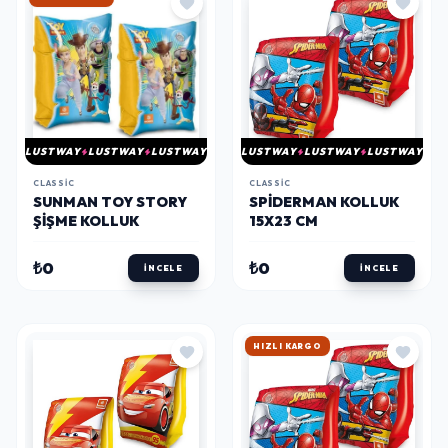
LUSTWAY
LUSTWAY
LUSTWAY
LUSTWAY
LUSTWAY
LUSTWAY
CLASSIC
CLASSIC
SUNMAN TOY STORY
SPIDERMAN KOLLUK
ŞIŞME KOLLUK
15X23 CM
₺0
₺0
İNCELE
İNCELE
HIZLI KARGO