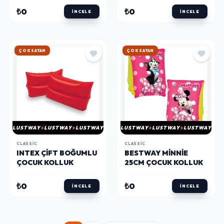
₺0
₺0
İNCELE
İNCELE
HIZLI KARGO
HIZLI KARGO
LUSTWAY
LUSTWAY
LUSTWAY
LUSTWAY
LUSTWAY
LUSTWAY
CLASSIC
CLASSIC
INTEX ÇIFT BOĞUMLU
BESTWAY MINNIE
ÇOCUK KOLLUK
25CM ÇOCUK KOLLUK
₺0
₺0
İNCELE
İNCELE