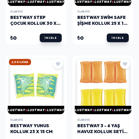
LUSTWAY
LUSTWAY
LUSTWAY
LUSTWAY
LUSTWAY
LUSTWAY
CLASSIC
CLASSIC
BESTWAY STEP
BESTWAY SWIM SAFE
ÇOCUK KOLLUK 30 X
ŞIŞME KOLLUK 25 X 15
15 CM
CM
₺0
₺0
İNCELE
İNCELE
HIZLI KARGO
LUSTWAY
LUSTWAY
LUSTWAY
LUSTWAY
LUSTWAY
LUSTWAY
CLASSIC
CLASSIC
BESTWAY YUNUS
BESTWAY 3 - 6 YAŞ
KOLLUK 23 X 15 CM
HAVUZ KOLLUK SETI
20 X 20 CM