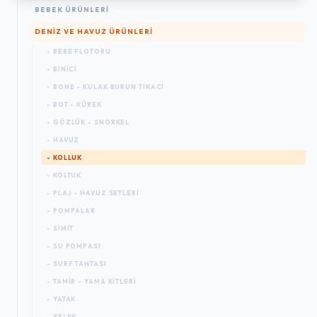
BEBEK ÜRÜNLERI
DENIZ VE HAVUZ ÜRÜNLERI
- BEBE FLOTORU
- BINICI
- BONE - KULAK BURUN TIKACI
- BOT - KÜREK
- GÖZLÜK - SNORKEL
- HAVUZ
- KOLLUK
- KOLTUK
- PLAJ - HAVUZ SETLERI
- POMPALAR
- SIMIT
- SU POMPASI
- SURF TAHTASI
- TAMIR - YAMA KITLERI
- YATAK
- YELEK