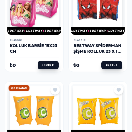
LUSTWAY
LUSTWAY
LUSTWAY
LUSTWAY
LUSTWAY
LUSTWAY
CLASSIC
CLASSIC
KOLLUK BARBIE 15X23
BESTWAY SPIDERMAN
CM
ŞIŞME KOLLUK 23 X 15
CM
₺0
₺0
İNCELE
İNCELE
HIZLI KARGO