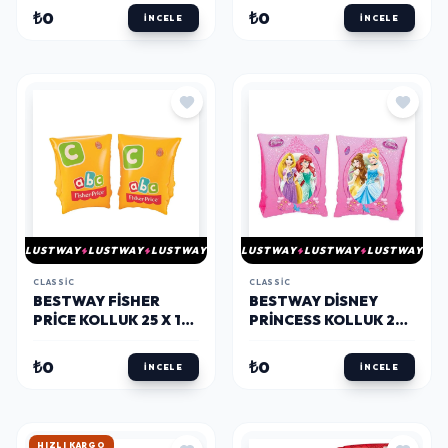
₺0
₺0
İNCELE
İNCELE
LUSTWAY
LUSTWAY
LUSTWAY
LUSTWAY
LUSTWAY
LUSTWAY
CLASSIC
CLASSIC
BESTWAY FISHER
BESTWAY DISNEY
PRICE KOLLUK 25 X 15
PRINCESS KOLLUK 23
CM
X 15 CM
₺0
₺0
İNCELE
İNCELE
HIZLI KARGO