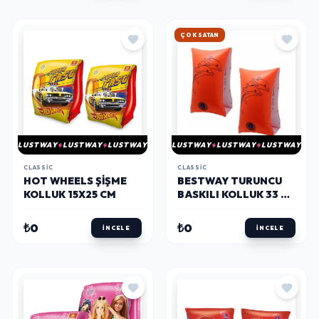
HIZLI KARGO
LUSTWAY
LUSTWAY
LUSTWAY
LUSTWAY
LUSTWAY
LUSTWAY
CLASSIC
CLASSIC
HOT WHEELS ŞIŞME
BESTWAY TURUNCU
KOLLUK 15X25 CM
BASKILI KOLLUK 33 X
17 CM 12409
₺0
₺0
İNCELE
İNCELE