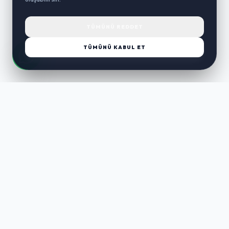
TÜMÜNÜ REDDET
TÜMÜNÜ KABUL ET
LUST
WAY
Kaliteli ürünler, özenli paketleme ve hızlı teslimat ile alışverişin en
keyifli hali. Size özel seçenekleri keşfedin.