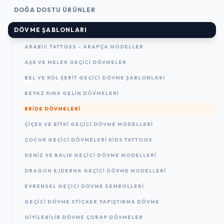
DOĞA DOSTU ÜRÜNLER
DÖVME ŞABLONLARI
ARABIC TATTOSS - ARAPÇA MODELLER
AŞK VE MELEK GEÇICI DÖVMELER
BEL VE KOL ŞERIT GEÇICI DÖVME ŞABLONLARI
BEYAZ KINA GELIN DÖVMELERI
BRIDE DÖVMELERI
ÇIÇEK VE BITKI GEÇICI DÖVME MODELLERI
ÇOCUK GEÇICI DÖVMELERI KIDS TATTOOS
DENIZ VE BALIK GEÇICI DÖVME MODELLERI
DRAGON EJDERHA GEÇICI DÖVME MODELLERI
EVRENSEL GEÇICI DÖVME SEMBOLLERI
GEÇICI DÖVME STICKER YAPIŞTIRMA DÖVME
GIYILEBILIR DÖVME ÇORAP DÖVMELER