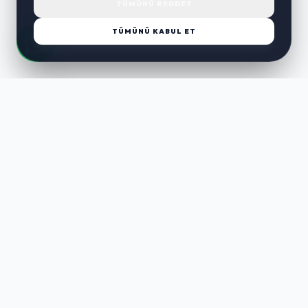
TÜMÜNÜ REDDET
TÜMÜNÜ KABUL ET
LUST
WAY
Kaliteli ürünler, özenli paketleme ve hızlı teslimat ile alışverişin en
keyifli hali. Size özel seçenekleri keşfedin.
HIZLI LINKLER