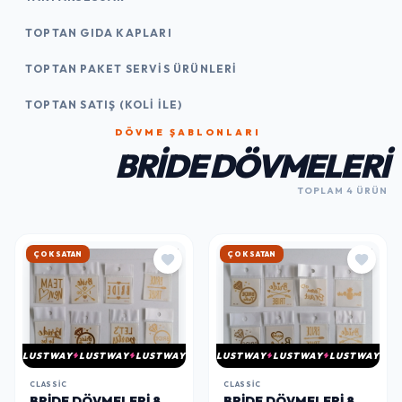
TOPTAN GIDA KAPLARI
TOPTAN PAKET SERVIS ÜRÜNLERI
TOPTAN SATIŞ (KOLI İLE)
DÖVME ŞABLONLARI
BRIDE DÖVMELERI
TOPLAM 4 ÜRÜN
ÇOK SATAN
ÇOK SATAN
LUSTWAY
LUSTWAY
LUSTWAY
LUSTWAY
LUSTWAY
LUSTWAY
CLASSIC
CLASSIC
BRIDE DÖVMELERI 8
BRIDE DÖVMELERI 8