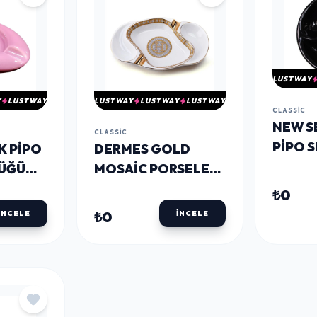
LUSTWAY
Y
LUSTWAY
LUSTWAY
LUSTWAY
LUSTWAY
CLASSIC
NEW S
CLASSIC
PIPO S
K PIPO
DERMES GOLD
KÜLLÜ
LÜĞÜ
MOSAIC PORSELEN
I
PURO VE PIPO
₺0
KÜLLÜĞÜ 2LI
₺0
İNCELE
İNCELE