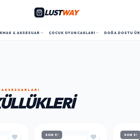
LUST
WAY
KMAK & AKSESUAR
ÇOCUK OYUNCAKLARI
DOĞA DOSTU Ü
 AKSESUARLARI
KÜLLÜKLERI
SON 3!
SON 3!