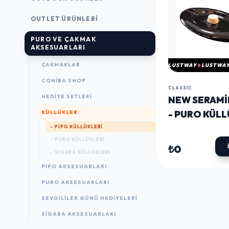
OUTLET ÜRÜNLERI
PURO VE ÇAKMAK
AKSESUARLARI
ÇAKMAKLAR
LUSTWAY
LUSTWA
COHIBA SHOP
CLASSIC
HEDIYE SETLERI
NEW SERAMI
- PURO KÜL
KÜLLÜKLER
SIYAH OVAL 
- PIPO KÜLLÜKLERI
- PURO KÜLLÜKLERI
₺0
- SIGARA KÜLLÜKLERI
PIPO AKSESUARLARI
PURO AKSESUARLARI
SEVGILILER GÜNÜ HEDIYELERI
SIGARA AKSESUARLARI