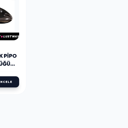
Y
LUSTWAY
K PIPO
LÜĞÜ
2LI
İNCELE