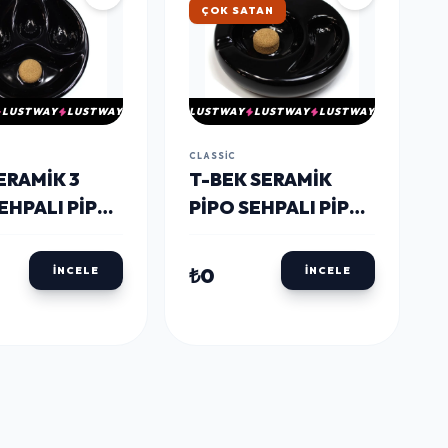
ÇOK SATAN
LUSTWAY
LUSTWAY
LUSTWAY
LUSTWAY
LUSTWAY
CLASSIC
ERAMIK 3
T-BEK SERAMIK
EHPALI PIPO
PIPO SEHPALI PIPO
ĞÜ SIYAH
KÜLLÜĞÜ SIYAH
TEKLI
₺0
İNCELE
İNCELE