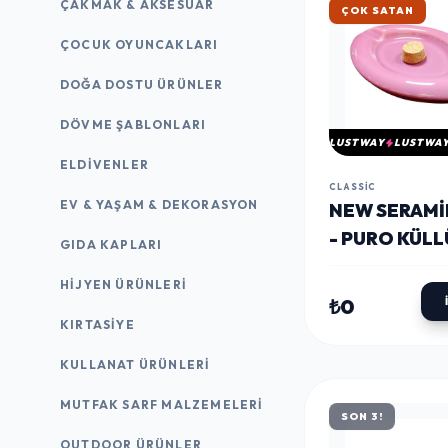
ÇAKMAK & AKSESUAR
ÇOK SATAN
ÇOCUK OYUNCAKLARI
DOĞA DOSTU ÜRÜNLER
DÖVME ŞABLONLARI
LUSTWAY
LUSTWA
ELDIVENLER
CLASSIC
EV & YAŞAM & DEKORASYON
NEW SERAMI
- PURO KÜL
GIDA KAPLARI
LILA OVAL 2L
HIJYEN ÜRÜNLERI
₺0
KIRTASİYE
KULLANAT ÜRÜNLERI
MUTFAK SARF MALZEMELERI
SON 3!
OUTDOOR ÜRÜNLER