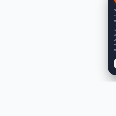
S
v
g
T
s
ö
A
v
u