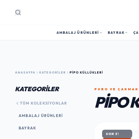
Arama
AMBALAJ ÜRÜNLERI
BAYRAK
ÇA
ANASAYFA
KATEGORILER
PIPO KÜLLÜKLERI
KATEGORİLER
PURO VE ÇAKMAK
PIPO 
TÜM KOLEKSIYONLAR
AMBALAJ ÜRÜNLERI
BAYRAK
SON 3!