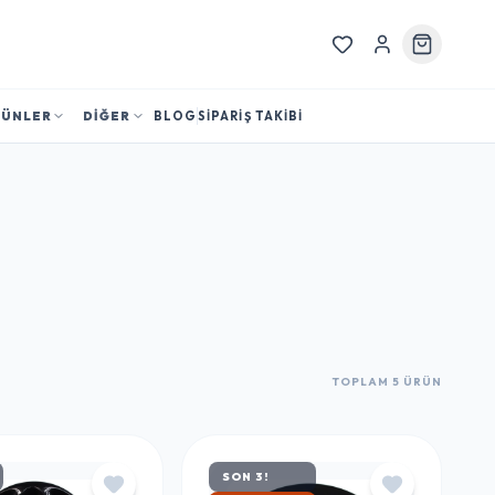
RÜNLER
DİĞER
BLOG
SİPARİŞ TAKİBİ
TOPLAM 5 ÜRÜN
SON 3!