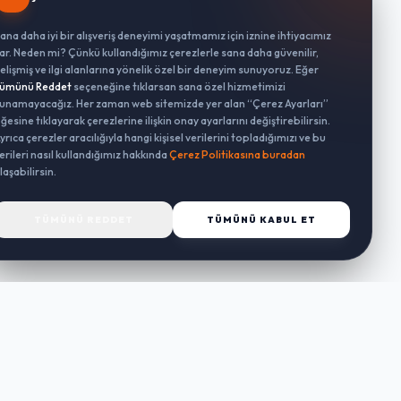
ana daha iyi bir alışveriş deneyimi yaşatmamız için iznine ihtiyacımız
ar. Neden mi? Çünkü kullandığımız çerezlerle sana daha güvenilir,
elişmiş ve ilgi alanlarına yönelik özel bir deneyim sunuyoruz. Eğer
ümünü Reddet
seçeneğine tıklarsan sana özel hizmetimizi
unamayacağız. Her zaman web sitemizde yer alan “Çerez Ayarları”
ğesine tıklayarak çerezlerine ilişkin onay ayarlarını değiştirebilirsin.
yrıca çerezler aracılığıyla hangi kişisel verilerini topladığımızı ve bu
erileri nasıl kullandığımız hakkında
Çerez Politikasına buradan
laşabilirsin.
TÜMÜNÜ REDDET
TÜMÜNÜ KABUL ET