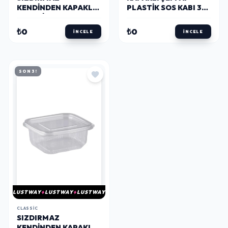
KENDINDEN KAPAKLI
PLASTIK SOS KABI 30
PLASTIK KAP 750 GR
CC (100 ADET)
(100'LÜ)
₺0
₺0
İNCELE
İNCELE
SON 3!
LUSTWAY
LUSTWAY
LUSTWAY
CLASSIC
SIZDIRMAZ
KENDINDEN KAPAKLI