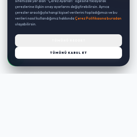
sitemizde yer alan “Çerez Ayarları” öğesine tıklayarak
çerezlerine ilişkin onay ayarlarını değiştirebilirsin. Ayrıca
çerezler aracılığıyla hangi kişisel verilerini topladığımızı ve bu
verileri nasıl kullandığımız hakkında
Çerez Politikasına buradan
ulaşabilirsin.
TÜMÜNÜ REDDET
TÜMÜNÜ KABUL ET
LUST
WAY