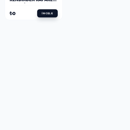
PLASTIK KAP 150 GR
(100'LÜ)
₺0
İNCELE