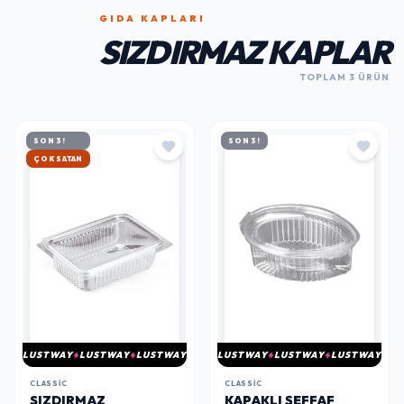
GIDA KAPLARI
SIZDIRMAZ KAPLAR
TOPLAM 3 ÜRÜN
SON 3!
SON 3!
ÇOK SATAN
LUSTWAY
LUSTWAY
LUSTWAY
LUSTWAY
LUSTWAY
LUSTWAY
CLASSIC
CLASSIC
SIZDIRMAZ
KAPAKLI ŞEFFAF