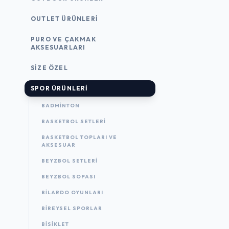
OUTLET ÜRÜNLERI
PURO VE ÇAKMAK
AKSESUARLARI
SIZE ÖZEL
SPOR ÜRÜNLERI
BADMINTON
BASKETBOL SETLERI
BASKETBOL TOPLARI VE
AKSESUAR
BEYZBOL SETLERI
BEYZBOL SOPASI
BILARDO OYUNLARI
BIREYSEL SPORLAR
BISIKLET