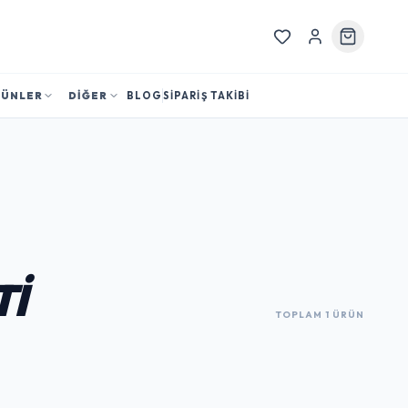
RÜNLER
DİĞER
BLOG
SİPARİŞ TAKİBİ
TI
TOPLAM 1 ÜRÜN