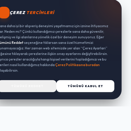
ÇEREZ
TERCIHLERI
ana daha iyi bir alışveriş deneyimi yaşatmamız için iznine ihtiyacımız
ar. Neden mi? Çünkü kullandığımız çerezlerle sana daha güvenilir,
elişmiş ve ilgi alanlarına yönelik özel bir deneyim sunuyoruz. Eğer
ümünü Reddet
seçeneğine tıklarsan sana özel hizmetimizi
unamayacağız. Her zaman web sitemizde yer alan “Çerez Ayarları”
ğesine tıklayarak çerezlerine ilişkin onay ayarlarını değiştirebilirsin.
yrıca çerezler aracılığıyla hangi kişisel verilerini topladığımızı ve bu
erileri nasıl kullandığımız hakkında
Çerez Politikasına buradan
laşabilirsin.
TÜMÜNÜ REDDET
TÜMÜNÜ KABUL ET