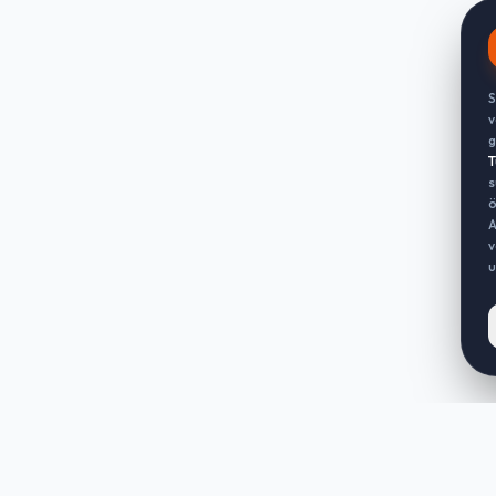
S
v
g
T
s
ö
A
v
u