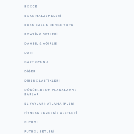
BOCCE
BOKS MALZEMELERI
BOSU BALL & DENGE TOPU
BOWLING SETLERI
DAMBIL & AĞIRLIK
DART
DART OYUNU
DIĞER
DIRENÇ LASTIKLERI
DÖKÜM-KROM PLAKALAR VE
BARLAR
EL YAYLARI-ATLAMA IPLERI
FITNESS EGZERSIZ ALETLERI
FUTBOL
FUTBOL SETLERI