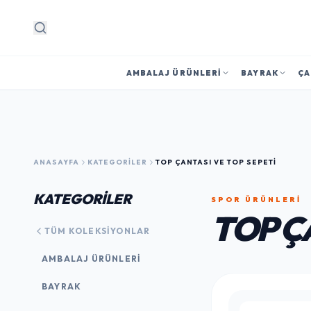
Arama
AMBALAJ ÜRÜNLERI
BAYRAK
ÇA
ANASAYFA
KATEGORILER
TOP ÇANTASI VE TOP SEPETI
KATEGORİLER
SPOR ÜRÜNLERI
TOP Ç
TÜM KOLEKSIYONLAR
AMBALAJ ÜRÜNLERI
BAYRAK