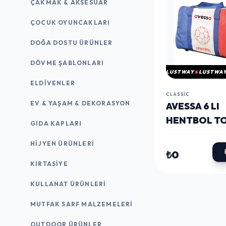
ÇAKMAK & AKSESUAR
ÇOCUK OYUNCAKLARI
DOĞA DOSTU ÜRÜNLER
DÖVME ŞABLONLARI
LUSTWAY
LUSTWA
ELDIVENLER
CLASSIC
EV & YAŞAM & DEKORASYON
AVESSA 6 LI
HENTBOL T
GIDA KAPLARI
ÇANTASI
HIJYEN ÜRÜNLERI
₺0
KIRTASİYE
KULLANAT ÜRÜNLERI
MUTFAK SARF MALZEMELERI
OUTDOOR ÜRÜNLER