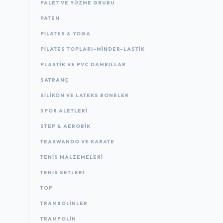
PALET VE YÜZME GRUBU
PATEN
PILATES & YOGA
PILATES TOPLARI-MINDER-LASTIK
PLASTIK VE PVC DAMBILLAR
SATRANÇ
SILIKON VE LATEKS BONELER
SPOR ALETLERI
STEP & AEROBIK
TEAKWANDO VE KARATE
TENIS MALZEMELERI
TENIS SETLERI
TOP
TRAMBOLINLER
TRAMPOLIN