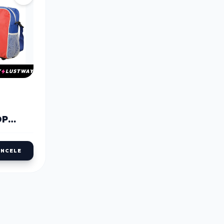
Y
LUSTWAY
OP
İNCELE