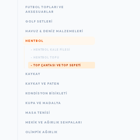
FUTBOL TOPLARI VE
AKSESUARLAR
GOLF SETLERI
HAVUZ & DENIZ MALZEMELERI
HENTBOL
- HENTBOL KALE FILESI
- HENTBOL TOPU
- TOP ÇANTASI VE TOP SEPETI
KAYKAY
KAYKAY VE PATEN
KONDISYON BISIKLETI
KUPA VE MADALYA
MASA TENISI
MEKIK VE AĞIRLIK SEHPALARI
OLIMPIK AĞIRLIK