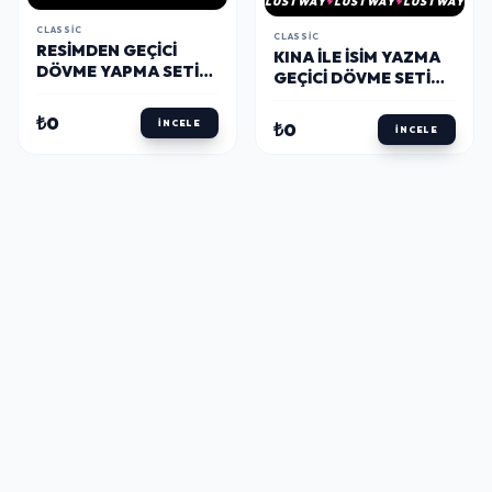
LUSTWAY
LUSTWAY
LUSTWAY
CLASSIC
CLASSIC
RESIMDEN GEÇICI
KINA İLE İSIM YAZMA
DÖVME YAPMA SETI
GEÇICI DÖVME SETI
KINA VE FIRÇA
KINA VE FIRÇA
HEDIYELI
HEDIYELI
₺0
İNCELE
₺0
İNCELE