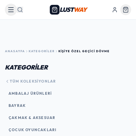
LUST
WAY
Arama
ANASAYFA
KATEGORILER
KIŞIYE ÖZEL GEÇICI DÖVME
KATEGORİLER
TÜM KOLEKSIYONLAR
AMBALAJ ÜRÜNLERI
BAYRAK
ÇAKMAK & AKSESUAR
ÇOCUK OYUNCAKLARI