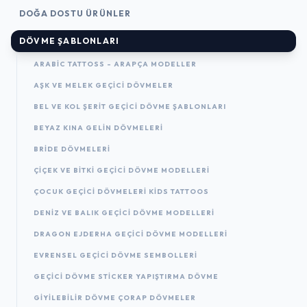
DOĞA DOSTU ÜRÜNLER
DÖVME ŞABLONLARI
ARABIC TATTOSS - ARAPÇA MODELLER
AŞK VE MELEK GEÇICI DÖVMELER
BEL VE KOL ŞERIT GEÇICI DÖVME ŞABLONLARI
BEYAZ KINA GELIN DÖVMELERI
BRIDE DÖVMELERI
ÇIÇEK VE BITKI GEÇICI DÖVME MODELLERI
ÇOCUK GEÇICI DÖVMELERI KIDS TATTOOS
DENIZ VE BALIK GEÇICI DÖVME MODELLERI
DRAGON EJDERHA GEÇICI DÖVME MODELLERI
EVRENSEL GEÇICI DÖVME SEMBOLLERI
GEÇICI DÖVME STICKER YAPIŞTIRMA DÖVME
GIYILEBILIR DÖVME ÇORAP DÖVMELER