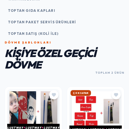
TOPTAN GIDA KAPLARI
TOPTAN PAKET SERVIS ÜRÜNLERI
TOPTAN SATIŞ (KOLI İLE)
DÖVME ŞABLONLARI
KIŞIYE ÖZEL GEÇICI
DÖVME
TOPLAM 2 ÜRÜN
ÇOK SATAN
LUSTWAY
LUSTWAY
LUSTWAY