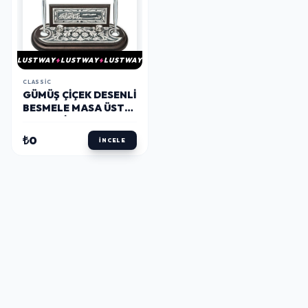
LUSTWAY
LUSTWAY
LUSTWAY
CLASSIC
GÜMÜŞ ÇIÇEK DESENLI
BESMELE MASA ÜSTÜ
KALEMLIK
₺0
İNCELE