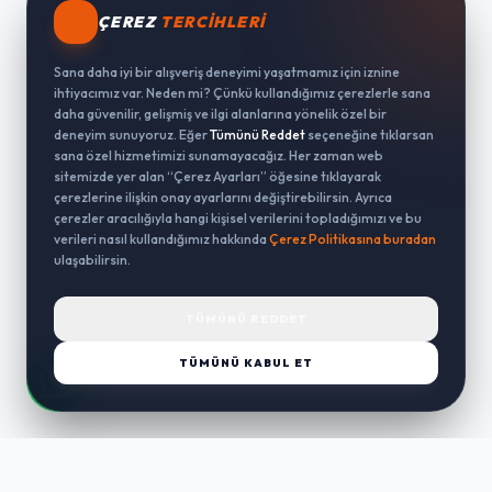
ÇEREZ
TERCIHLERI
Sana daha iyi bir alışveriş deneyimi yaşatmamız için iznine
ihtiyacımız var. Neden mi? Çünkü kullandığımız çerezlerle sana
daha güvenilir, gelişmiş ve ilgi alanlarına yönelik özel bir
deneyim sunuyoruz. Eğer
Tümünü Reddet
seçeneğine tıklarsan
sana özel hizmetimizi sunamayacağız. Her zaman web
sitemizde yer alan “Çerez Ayarları” öğesine tıklayarak
çerezlerine ilişkin onay ayarlarını değiştirebilirsin. Ayrıca
çerezler aracılığıyla hangi kişisel verilerini topladığımızı ve bu
verileri nasıl kullandığımız hakkında
Çerez Politikasına buradan
ulaşabilirsin.
TÜMÜNÜ REDDET
TÜMÜNÜ KABUL ET