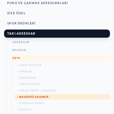
PURO VE ÇAKMAK AKSESUARLARI
SIZE ÖZEL
SPOR ÜRÜNLERI
TAKI AKSESUAR
AKSESUAR
BILEKLIK
EŞYA
- AHŞAP KUTULAR
- AYNALAR
- ÇERÇEVELER
- IŞIKLI KUTULAR
- KURANI KERIM - RAHLELER
- MASAÜSTÜ KALEMLIK
- SOĞUTUCU SPREY
- TAKUNYA