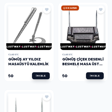
ÇOK SATAN
LUSTWAY
LUSTWAY
LUSTWAY
LUSTWAY
LUSTWAY
LUSTWAY
CLASSIC
CLASSIC
GÜMÜŞ AY YILDIZ
GÜMÜŞ ÇIÇEK DESENLI
MASAÜSTÜ KALEMLIK
BESMELE MASA ÜSTÜ
KALEMLIK
₺0
₺0
İNCELE
İNCELE