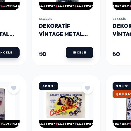
Y
LUSTWAY
LUSTWAY
LUSTWAY
LUSTWAY
LUSTWAY
CLASSIC
CLASSIC
DEKORATIF
DEKOR
TAL
VINTAGE METAL
VINTA
OE
PANO LONDON
PANO 
TAXI 20X30
20X30
₺0
₺0
İNCELE
İNCELE
SON 3!
SON 3!
HIZLI 
Y
LUSTWAY
LUSTWAY
LUSTWAY
LUSTWAY
LUSTWAY