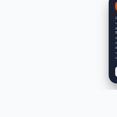
S
v
g
T
s
ö
A
v
u