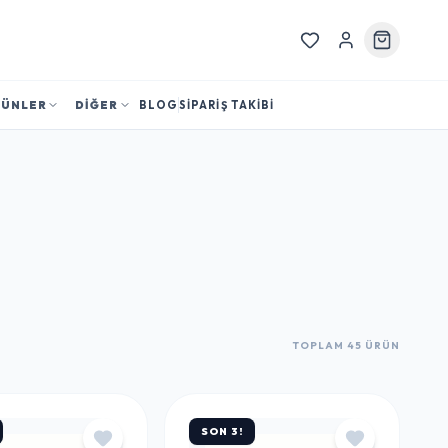
RÜNLER
DİĞER
BLOG
SİPARİŞ TAKİBİ
TOPLAM 45 ÜRÜN
SON 3!