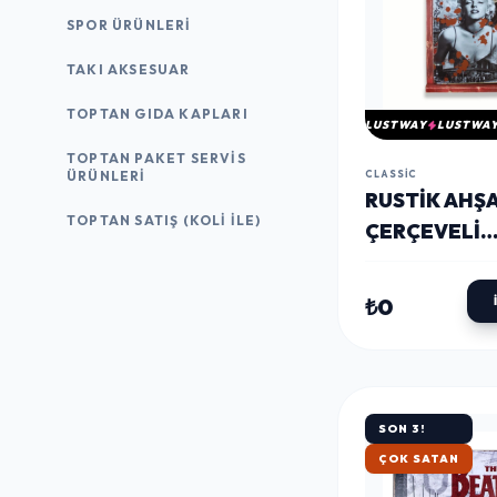
SPOR ÜRÜNLERI
TAKI AKSESUAR
TOPTAN GIDA KAPLARI
LUSTWAY
LUSTWA
TOPTAN PAKET SERVIS
ÜRÜNLERI
CLASSIC
RUSTIK AHŞ
TOPTAN SATIŞ (KOLI İLE)
ÇERÇEVELI
VINTAGE ME
PANO M. M
₺0
RED 20X30
SON 3!
HIZLI KARGO