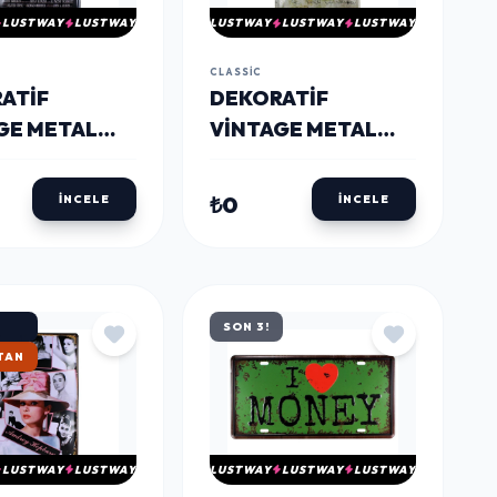
LUSTWAY
LUSTWAY
LUSTWAY
LUSTWAY
LUSTWAY
CLASSIC
ATIF
DEKORATIF
GE METAL
VINTAGE METAL
SCARFACE
PANO KOLEZYUM
20X30
₺0
İNCELE
İNCELE
SON 3!
KARGO
LUSTWAY
LUSTWAY
LUSTWAY
LUSTWAY
LUSTWAY