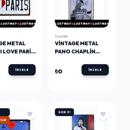
LUSTWAY
LUSTWAY
LUSTWAY
LUSTWAY
LUSTWAY
CLASSIC
GE METAL
VINTAGE METAL
I LOVE PARIS
PANO CHAPLIN
30X40
₺0
İNCELE
İNCELE
SON 3!
KARGO