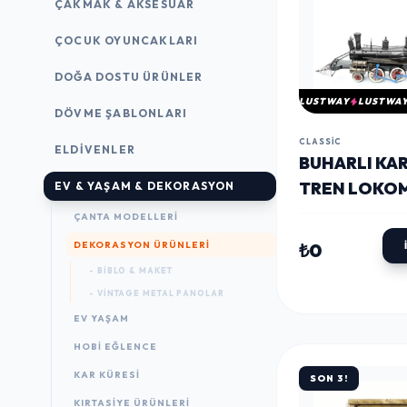
ÇAKMAK & AKSESUAR
ÇOCUK OYUNCAKLARI
DOĞA DOSTU ÜRÜNLER
LUSTWAY
LUSTWA
DÖVME ŞABLONLARI
CLASSIC
ELDIVENLER
BUHARLI KA
TREN LOKOM
EV & YAŞAM & DEKORASYON
ESKITILMIŞ 
ÇANTA MODELLERI
SIYAH 32CM
DEKORASYON ÜRÜNLERI
₺0
- BIBLO & MAKET
- VINTAGE METAL PANOLAR
EV YAŞAM
HOBI EĞLENCE
KAR KÜRESI
SON 3!
KIRTASIYE ÜRÜNLERI