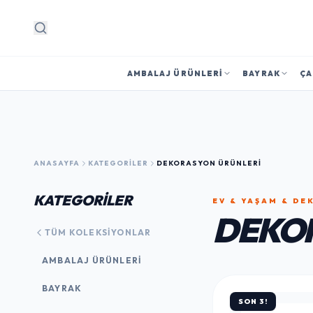
Arama
AMBALAJ ÜRÜNLERI
BAYRAK
ÇA
ANASAYFA
KATEGORILER
DEKORASYON ÜRÜNLERI
KATEGORİLER
EV & YAŞAM & D
DEKOR
TÜM KOLEKSIYONLAR
AMBALAJ ÜRÜNLERI
BAYRAK
SON 3!