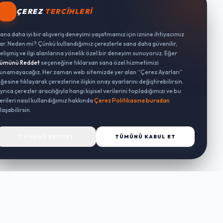
ÇEREZ
TERCIHLERI
ana daha iyi bir alışveriş deneyimi yaşatmamız için iznine ihtiyacımız
ar. Neden mi? Çünkü kullandığımız çerezlerle sana daha güvenilir,
elişmiş ve ilgi alanlarına yönelik özel bir deneyim sunuyoruz. Eğer
ümünü Reddet
seçeneğine tıklarsan sana özel hizmetimizi
unamayacağız. Her zaman web sitemizde yer alan “Çerez Ayarları”
ğesine tıklayarak çerezlerine ilişkin onay ayarlarını değiştirebilirsin.
yrıca çerezler aracılığıyla hangi kişisel verilerini topladığımızı ve bu
erileri nasıl kullandığımız hakkında
Çerez Politikasına buradan
laşabilirsin.
TÜMÜNÜ REDDET
TÜMÜNÜ KABUL ET