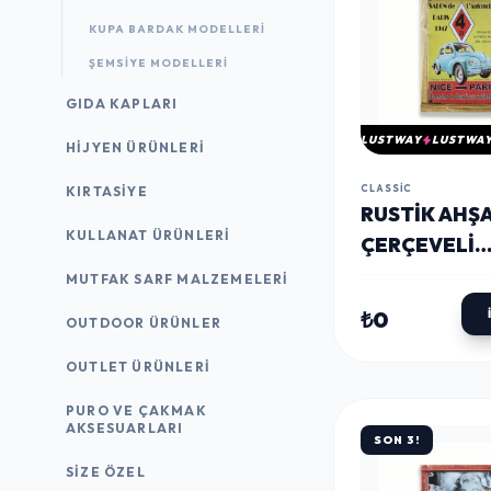
KUPA BARDAK MODELLERI
ŞEMSIYE MODELLERI
GIDA KAPLARI
LUSTWAY
LUSTWA
HIJYEN ÜRÜNLERI
CLASSIC
KIRTASİYE
RUSTIK AHŞ
KULLANAT ÜRÜNLERI
ÇERÇEVELI
VINTAGE ME
MUTFAK SARF MALZEMELERI
PANO NICE P
₺0
OUTDOOR ÜRÜNLER
20X30
OUTLET ÜRÜNLERI
PURO VE ÇAKMAK
AKSESUARLARI
SON 3!
SIZE ÖZEL