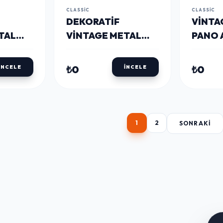
CLASSIC
CLASSIC
DEKORATIF
VINTA
TAL
VINTAGE METAL
PANO 
L POST
PANO CASABLANCA
30X40
20X30
₺0
₺0
İNCELE
İNCELE
1
2
SONRAKI