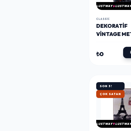
LUSTWAY
LUSTWA
CLASSIC
DEKORATIF
VINTAGE ME
PANO MONR
20X30
₺0
SON 3!
HIZLI KARGO
LUSTWAY
LUSTWA