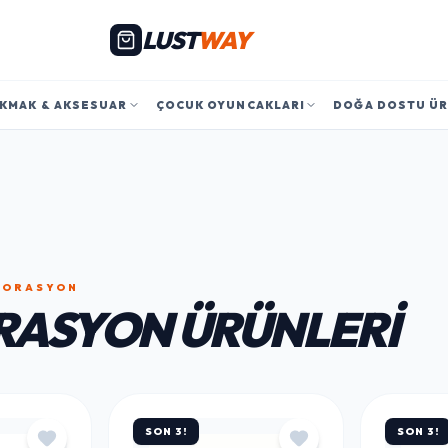
LUST
WAY
KMAK & AKSESUAR
ÇOCUK OYUNCAKLARI
DOĞA DOSTU Ü
EKORASYON
ASYON ÜRÜNLERI
SON 3!
SON 3!