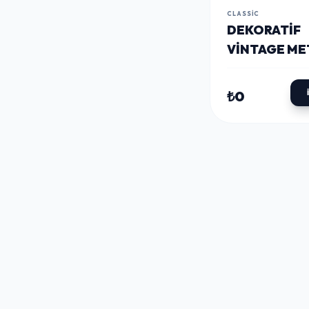
CLASSIC
DEKORATIF
VINTAGE ME
PANO EIFEL
20X30
₺0