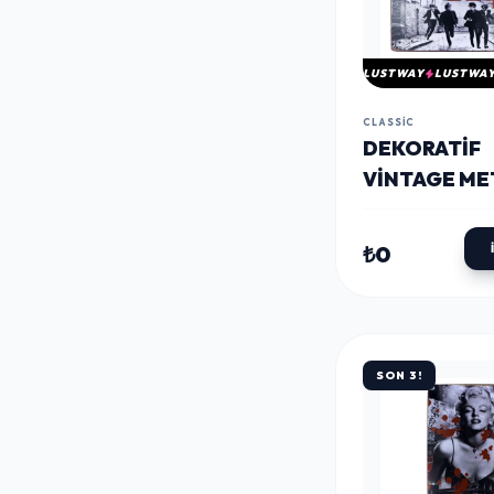
LUSTWAY
LUSTWA
CLASSIC
DEKORATIF
VINTAGE ME
PANO THE B
20X30
₺0
SON 3!