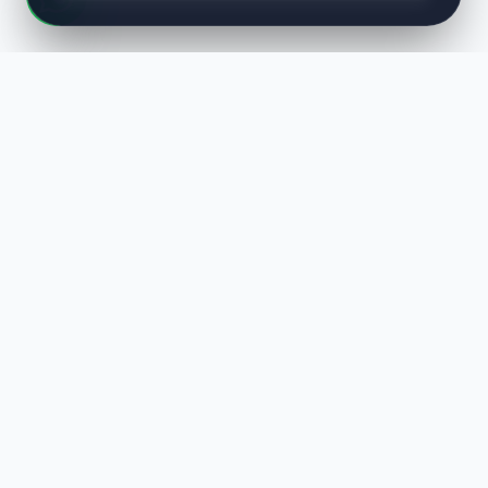
LUST
WAY
Kaliteli ürünler, özenli paketleme ve hızlı teslimat ile alışverişin en
keyifli hali. Size özel seçenekleri keşfedin.
HIZLI LINKLER
En Yeniler
Çok Satanlar