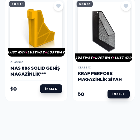
SON 3!
SON 3!
LUSTWAY
LUSTWAY
LUSTWAY
LUSTWAY
LUSTWAY
LUSTWAY
CLASSIC
MAS 886 SOLID GENIŞ
CLASSIC
KRAF PERFORE
MAGAZINLIK***
MAGAZINLIK SİYAH
₺0
İNCELE
₺0
İNCELE