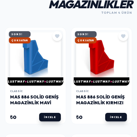
MAGAZINLIKLER
TOPLAM 4 ÜRÜN
SON 3!
SON 3!
ÇOK SATAN
ÇOK SATAN
LUSTWAY
LUSTWAY
LUSTWAY
LUSTWAY
LUSTWAY
LUSTWAY
CLASSIC
CLASSIC
MAS 886 SOLID GENIŞ
MAS 886 SOLID GENIŞ
MAGAZINLIK MAVI
MAGAZINLIK KIRMIZI
₺0
₺0
İNCELE
İNCELE