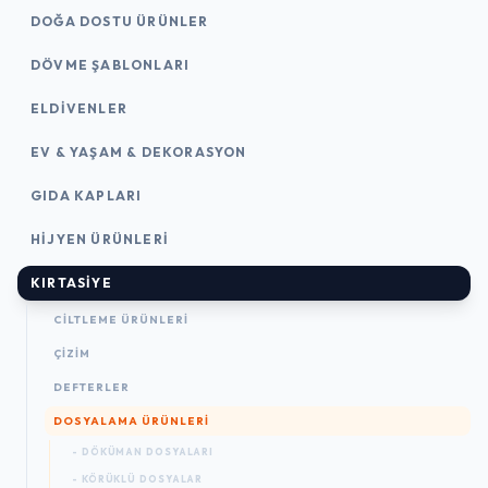
DOĞA DOSTU ÜRÜNLER
DÖVME ŞABLONLARI
ELDIVENLER
EV & YAŞAM & DEKORASYON
GIDA KAPLARI
HIJYEN ÜRÜNLERI
KIRTASİYE
CILTLEME ÜRÜNLERI
ÇİZİM
DEFTERLER
DOSYALAMA ÜRÜNLERI
- DÖKÜMAN DOSYALARI
- KÖRÜKLÜ DOSYALAR