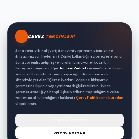
ÇEREZ
TERCIHLERI
Sana daha iyi bir alışveriş deneyimi yaşatmamız için iznine
ihtiyacımız var. Neden mi? Çünkü kullandığımız çerezlerle sana
daha güvenilir, gelişmiş ve ilgi alanlarına yönelik özel bir
deneyim sunuyoruz. Eğer
Tümünü Reddet
seçeneğine tıklarsan
sana özel hizmetimizi sunamayacağız. Her zaman web
sitemizde yer alan “Çerez Ayarları” öğesine tıklayarak
çerezlerine ilişkin onay ayarlarını değiştirebilirsin. Ayrıca
çerezler aracılığıyla hangi kişisel verilerini topladığımızı ve bu
verileri nasıl kullandığımız hakkında
Çerez Politikasına buradan
ulaşabilirsin.
TÜMÜNÜ REDDET
TÜMÜNÜ KABUL ET