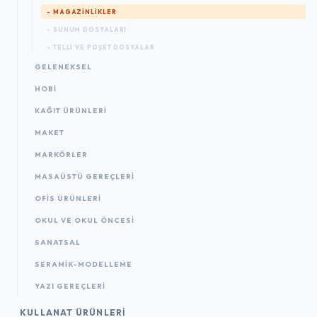
- MAGAZINLIKLER
- SUNUM DOSYALARI
- TELLI VE POŞET DOSYALAR
GELENEKSEL
HOBİ
KAĞIT ÜRÜNLERI
MAKET
MARKÖRLER
MASAÜSTÜ GEREÇLERI
OFIS ÜRÜNLERI
OKUL VE OKUL ÖNCESİ
SANATSAL
SERAMİK-MODELLEME
YAZI GEREÇLERI
KULLANAT ÜRÜNLERI