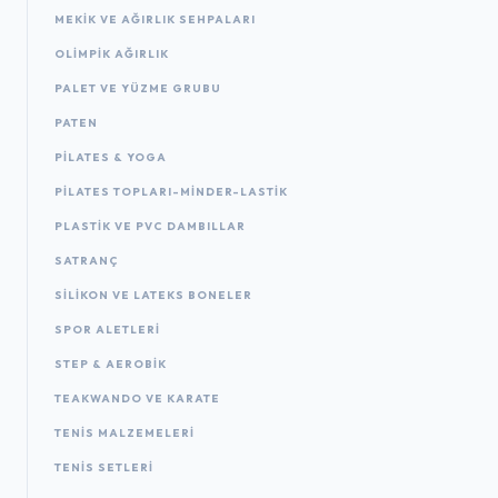
MEKIK VE AĞIRLIK SEHPALARI
OLIMPIK AĞIRLIK
PALET VE YÜZME GRUBU
PATEN
PILATES & YOGA
PILATES TOPLARI-MINDER-LASTIK
PLASTIK VE PVC DAMBILLAR
SATRANÇ
SILIKON VE LATEKS BONELER
SPOR ALETLERI
STEP & AEROBIK
TEAKWANDO VE KARATE
TENIS MALZEMELERI
TENIS SETLERI