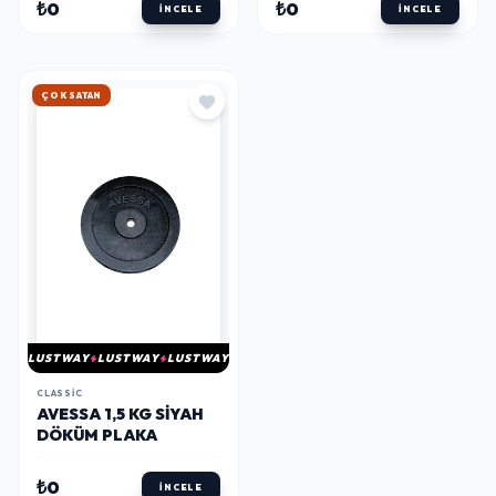
₺0
₺0
İNCELE
İNCELE
HIZLI KARGO
LUSTWAY
LUSTWAY
LUSTWAY
CLASSIC
AVESSA 1,5 KG SIYAH
DÖKÜM PLAKA
₺0
İNCELE