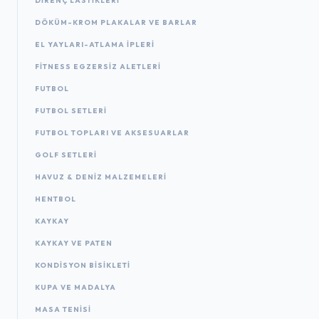
DIRENÇ LASTIKLERI
DÖKÜM-KROM PLAKALAR VE BARLAR
EL YAYLARI-ATLAMA IPLERI
FITNESS EGZERSIZ ALETLERI
FUTBOL
FUTBOL SETLERI
FUTBOL TOPLARI VE AKSESUARLAR
GOLF SETLERI
HAVUZ & DENIZ MALZEMELERI
HENTBOL
KAYKAY
KAYKAY VE PATEN
KONDISYON BISIKLETI
KUPA VE MADALYA
MASA TENISI