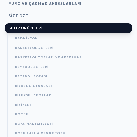
PURO VE ÇAKMAK AKSESUARLARI
SIZE ÖZEL
SPOR ÜRÜNLERI
BADMINTON
BASKETBOL SETLERI
BASKETBOL TOPLARI VE AKSESUAR
BEYZBOL SETLERI
BEYZBOL SOPASI
BILARDO OYUNLARI
BIREYSEL SPORLAR
BISIKLET
BOCCE
BOKS MALZEMELERI
BOSU BALL & DENGE TOPU