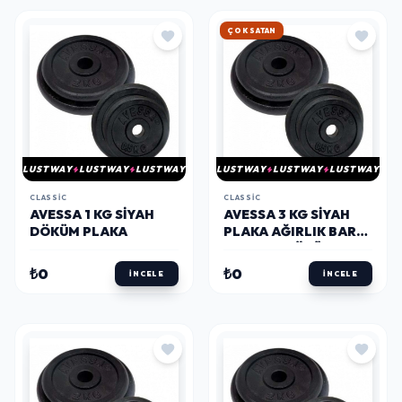
HIZLI KARGO
LUSTWAY
LUSTWAY
LUSTWAY
LUSTWAY
LUSTWAY
LUSTWAY
CLASSIC
CLASSIC
AVESSA 1 KG SIYAH
AVESSA 3 KG SIYAH
DÖKÜM PLAKA
PLAKA AĞIRLIK BAR
PLAKASI DÖKÜM
₺0
₺0
İNCELE
İNCELE