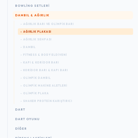
BOWLING SETLERI
DAMBIL & AĞIRLIK
- AĞIRLIK BARI VE OLIMPIK BARI
- AĞIRLIK PLAKASI
- AĞIRLIK SEHPASI
- DAMBIL
- FITNESS & BODY ELDIVENI
- KAPI & KORIDOR BARI
- KORIDOR BARI & KAPI BARI
- OLIMPIK DAMBIL
- OLIMPIK MAKINE ALETLERI
- OLIMPIK PLAKA
- SHAKER PROTEIN KARIŞTIRICI
DART
DART OYUNU
DIĞER