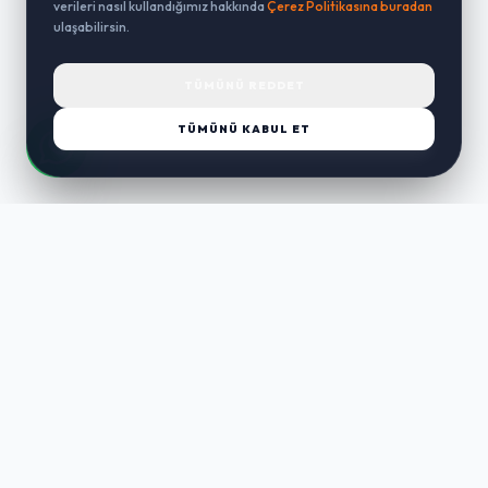
verileri nasıl kullandığımız hakkında
Çerez Politikasına buradan
ulaşabilirsin.
TÜMÜNÜ REDDET
TÜMÜNÜ KABUL ET
LUST
WAY
Kaliteli ürünler, özenli paketleme ve hızlı teslimat ile alışverişin en
keyifli hali. Size özel seçenekleri keşfedin.