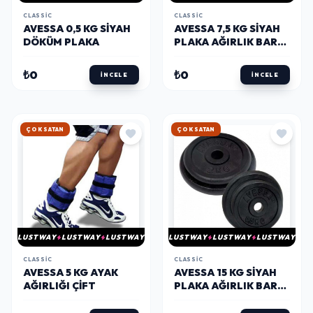
CLASSIC
CLASSIC
AVESSA 0,5 KG SIYAH
AVESSA 7,5 KG SIYAH
DÖKÜM PLAKA
PLAKA AĞIRLIK BAR
PLAKASI
₺0
₺0
İNCELE
İNCELE
HIZLI KARGO
HIZLI KARGO
LUSTWAY
LUSTWAY
LUSTWAY
LUSTWAY
LUSTWAY
LUSTWAY
CLASSIC
CLASSIC
AVESSA 5 KG AYAK
AVESSA 15 KG SIYAH
AĞIRLIĞI ÇIFT
PLAKA AĞIRLIK BAR
PLAKASI