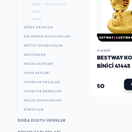
- TAMIR - YAMA KITLERI
- YATAK
- YELEK
DIĞER ÜRÜNLER
DIŞ MEKAN OYUNCAKLARI
LUSTWAY
LUSTWA
EĞITICI OYUNCAKLAR
CLASSIC
KOSTÜMLER
BESTWAY K
MÜZIK ALETLERI
BINICI 41445
OYUN SETLERI
OYUNCAK ARAÇLAR
₺0
OYUNCAK BEBEKLER
PELUŞ OYUNCAKLAR
ROBOTLAR
DOĞA DOSTU ÜRÜNLER