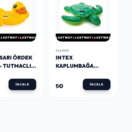
LUSTWAY
LUSTWAY
LUSTWAY
LUSTWAY
LUSTWAY
CLASSIC
 SARI ÖRDEK
INTEX
 - TUTMACLI
KAPLUMBAĞA
BINICI
₺0
İNCELE
İNCELE