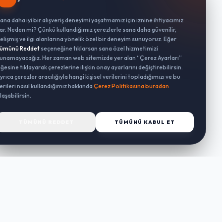
ana daha iyi bir alışveriş deneyimi yaşatmamız için iznine ihtiyacımız
ar. Neden mi? Çünkü kullandığımız çerezlerle sana daha güvenilir,
elişmiş ve ilgi alanlarına yönelik özel bir deneyim sunuyoruz. Eğer
ümünü Reddet
seçeneğine tıklarsan sana özel hizmetimizi
unamayacağız. Her zaman web sitemizde yer alan “Çerez Ayarları”
ğesine tıklayarak çerezlerine ilişkin onay ayarlarını değiştirebilirsin.
yrıca çerezler aracılığıyla hangi kişisel verilerini topladığımızı ve bu
erileri nasıl kullandığımız hakkında
Çerez Politikasına buradan
laşabilirsin.
TÜMÜNÜ REDDET
TÜMÜNÜ KABUL ET