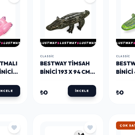
Y
LUSTWAY
LUSTWAY
LUSTWAY
LUSTWAY
LUSTWAY
CLASSIC
CLASSIC
TMALI
BESTWAY TIMSAH
BESTW
NICI
BINICI 193 X 94 CM
BINICI
41478
₺0
₺0
İNCELE
İNCELE
HIZLI 