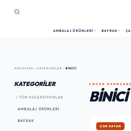
Arama
AMBALAJ ÜRÜNLERI
BAYRAK
ÇA
ANASAYFA
KATEGORILER
BINICI
KATEGORİLER
ÇOCUK OYUNCAK
BINICI
TÜM KOLEKSIYONLAR
AMBALAJ ÜRÜNLERI
BAYRAK
HIZLI KARGO