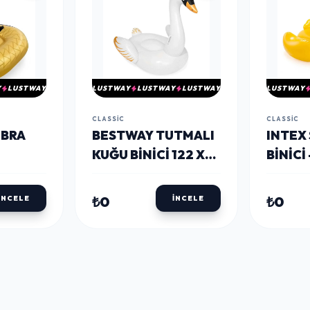
Y
LUSTWAY
LUSTWAY
LUSTWAY
LUSTWAY
LUSTWAY
CLASSIC
CLASSIC
OBRA
BESTWAY TUTMALI
INTEX
KUĞU BINICI 122 X
BINICI
122 CM
ADA
₺0
₺0
İNCELE
İNCELE