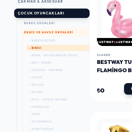
ÇAKMAK & AKSESUAR
ÇOCUK OYUNCAKLARI
BEBEK ÜRÜNLERI
DENIZ VE HAVUZ ÜRÜNLERI
- BEBE FLOTORU
LUSTWAY
LUSTWA
- BINICI
CLASSIC
- BONE - KULAK BURUN TIKACI
BESTWAY TU
- BOT - KÜREK
FLAMINGO BI
- GÖZLÜK - SNORKEL
127 X 127 CM
- HAVUZ
- KOLLUK
₺0
- KOLTUK
- PLAJ - HAVUZ SETLERI
- POMPALAR
- SIMIT
- SU POMPASI
- SURF TAHTASI