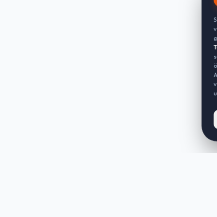
S
v
g
T
s
ö
A
v
u