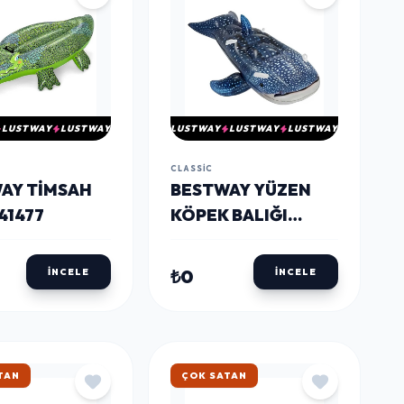
LUSTWAY
LUSTWAY
LUSTWAY
LUSTWAY
LUSTWAY
CLASSIC
AY TIMSAH
BESTWAY YÜZEN
 41477
KÖPEK BALIĞI
BINICI 41482
₺0
İNCELE
İNCELE
KARGO
HIZLI KARGO