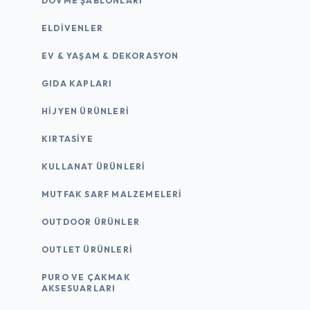
DÖVME ŞABLONLARI
ELDIVENLER
EV & YAŞAM & DEKORASYON
GIDA KAPLARI
HIJYEN ÜRÜNLERI
KIRTASİYE
KULLANAT ÜRÜNLERI
MUTFAK SARF MALZEMELERI
OUTDOOR ÜRÜNLER
OUTLET ÜRÜNLERI
PURO VE ÇAKMAK
AKSESUARLARI