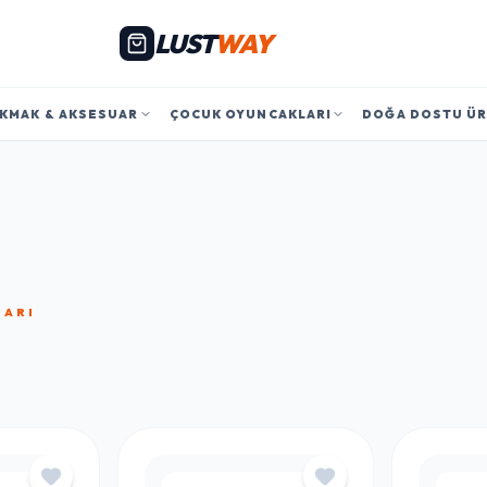
LUST
WAY
KMAK & AKSESUAR
ÇOCUK OYUNCAKLARI
DOĞA DOSTU Ü
LARI