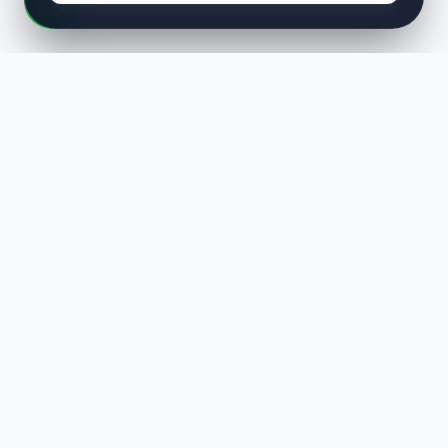
LUST
WAY
Kaliteli ürünler, özenli paketleme ve hızlı teslimat ile alışverişin en
keyifli hali. Size özel seçenekleri keşfedin.
HIZLI LINKLER
En Yeniler
Çok Satanlar