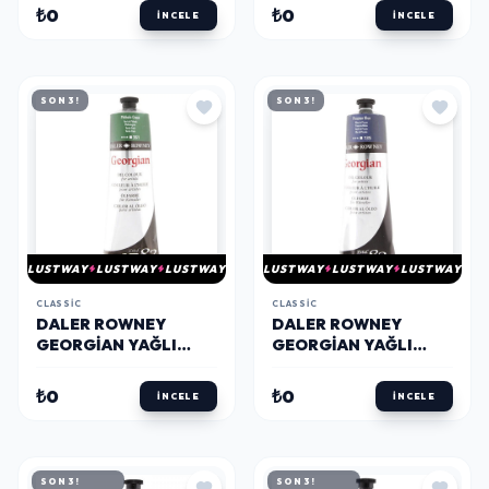
VIRIDIAN GREEN HUE
HOOKER'S GREEN
₺0
₺0
İNCELE
İNCELE
SON 3!
SON 3!
LUSTWAY
LUSTWAY
LUSTWAY
LUSTWAY
LUSTWAY
LUSTWAY
CLASSIC
CLASSIC
DALER ROWNEY
DALER ROWNEY
GEORGIAN YAĞLI
GEORGIAN YAĞLI
BOYA 225 ML 361
BOYA 225 ML 135
PHTHALO GREEN
PRUSSIAN BLUE
₺0
₺0
İNCELE
İNCELE
SON 3!
SON 3!