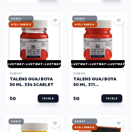
SON 3!
SON 3!
HIZLI KARGO
HIZLI KARGO
LUSTWAY
LUSTWAY
LUSTWAY
LUSTWAY
LUSTWAY
LUSTWAY
CLASSIC
CLASSIC
TALENS GUAJ BOYA
TALENS GUAJ BOYA
50 ML. 334 SCARLET
50 ML. 311
VERMILLION
₺0
₺0
İNCELE
İNCELE
SON 3!
SON 3!
HIZLI KARGO