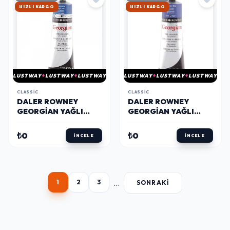
HIZLI KARGO
HIZLI KARGO
LUSTWAY
LUSTWAY
LUSTWAY
LUSTWAY
LUSTWAY
LUSTWAY
CLASSIC
CLASSIC
DALER ROWNEY
DALER ROWNEY
GEORGIAN YAĞLI
GEORGIAN YAĞLI
BOYA 225 ML 110
BOYA 225 ML 137
COBALT BLUE HUE
PERMANENT BLUE
₺0
₺0
İNCELE
İNCELE
...
1
2
3
SONRAKI