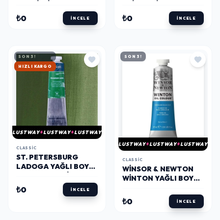
VERMILLION RED
SHIMMERING
COLLECTION TABLET
₺0
₺0
İNCELE
İNCELE
SULU BOYA SETI 8
RENK SUMMER
SON 3!
SON 3!
HIZLI KARGO
LUSTWAY
LUSTWAY
LUSTWAY
LUSTWAY
LUSTWAY
LUSTWAY
CLASSIC
ST. PETERSBURG
CLASSIC
LADOGA YAĞLI BOYA
WINSOR & NEWTON
46 ML. 704 OXIDE OF
WINTON YAĞLI BOYA
CHROMIUM
37 ML. 10 CERULEAN
₺0
İNCELE
BLUE HUE
₺0
İNCELE