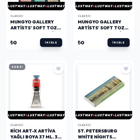
LUSTWAY
LUSTWAY
LUSTWAY
LUSTWAY
LUSTWAY
LUSTWAY
CLASSIC
CLASSIC
MUNGYO GALLERY
MUNGYO GALLERY
ARTISTS' SOFT TOZ
ARTISTS' SOFT TOZ
PASTEL BOYA SETI 36
PASTEL BOYA SETI 48
RENK TAM BOY
RENK TAM BOY
₺0
₺0
İNCELE
İNCELE
SON 3!
LUSTWAY
LUSTWAY
LUSTWAY
LUSTWAY
LUSTWAY
LUSTWAY
CLASSIC
CLASSIC
RICH ART-X ARTIVA
ST. PETERSBURG
YAĞLI BOYA 37 ML. 311
WHITE NIGHTS