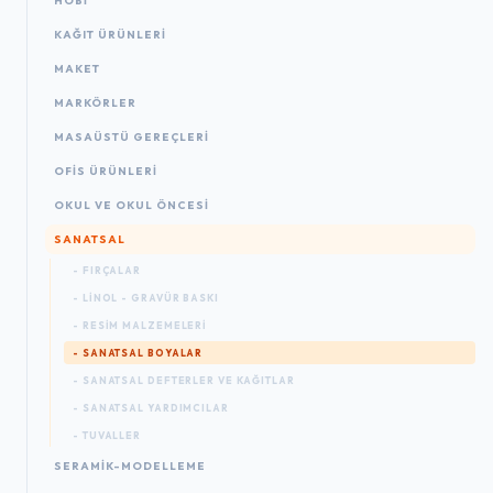
HOBİ
KAĞIT ÜRÜNLERI
MAKET
MARKÖRLER
MASAÜSTÜ GEREÇLERI
OFIS ÜRÜNLERI
OKUL VE OKUL ÖNCESİ
SANATSAL
- FIRÇALAR
- LINOL - GRAVÜR BASKI
- RESIM MALZEMELERI
- SANATSAL BOYALAR
- SANATSAL DEFTERLER VE KAĞITLAR
- SANATSAL YARDIMCILAR
- TUVALLER
SERAMİK-MODELLEME