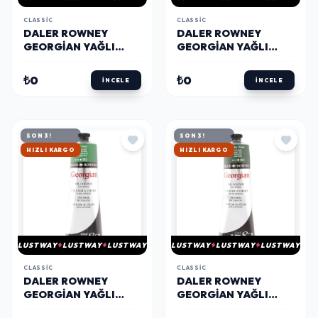
CLASSIC
CLASSIC
DALER ROWNEY
DALER ROWNEY
GEORGIAN YAĞLI
GEORGIAN YAĞLI
BOYA 225 ML 375 SAP
BOYA 225 ML 338
GREEN
EMERALD GREEN HUE
₺0
₺0
İNCELE
İNCELE
SON 3!
SON 3!
HIZLI KARGO
HIZLI KARGO
LUSTWAY
LUSTWAY
LUSTWAY
LUSTWAY
LUSTWAY
LUSTWAY
CLASSIC
CLASSIC
DALER ROWNEY
DALER ROWNEY
GEORGIAN YAĞLI
GEORGIAN YAĞLI
BOYA 225 ML 382
BOYA 225 ML 352