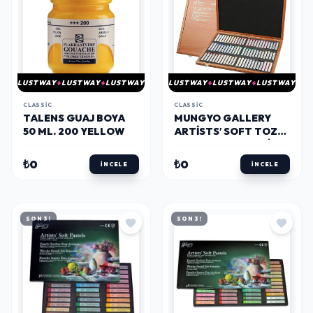
LUSTWAY
LUSTWAY
LUSTWAY
LUSTWAY
LUSTWAY
LUSTWAY
CLASSIC
CLASSIC
TALENS GUAJ BOYA
MUNGYO GALLERY
50 ML. 200 YELLOW
ARTISTS′ SOFT TOZ
PASTEL BOYA SETI 72
RENK TAM BOY AHŞAP
₺0
₺0
İNCELE
İNCELE
KUTU
SON 3!
SON 3!