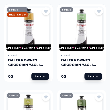
SON 3!
SON 3!
HIZLI KARGO
LUSTWAY
LUSTWAY
LUSTWAY
LUSTWAY
LUSTWAY
LUSTWAY
CLASSIC
CLASSIC
DALER ROWNEY
DALER ROWNEY
GEORGIAN YAĞLI
GEORGIAN YAĞLI
BOYA 225 ML 663
BOYA 225 ML 347
YELLOW OCHRE
PERMANENT LIGHT
₺0
₺0
İNCELE
İNCELE
GREEN
SON 3!
SON 3!