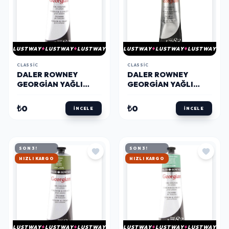
LUSTWAY
LUSTWAY
LUSTWAY
LUSTWAY
LUSTWAY
LUSTWAY
CLASSIC
CLASSIC
DALER ROWNEY
DALER ROWNEY
GEORGIAN YAĞLI
GEORGIAN YAĞLI
BOYA 225 ML 388
BOYA 225 ML 379
YELLOW GREEN
TERRE VERTE HUE
₺0
₺0
İNCELE
İNCELE
SON 3!
SON 3!
HIZLI KARGO
HIZLI KARGO
LUSTWAY
LUSTWAY
LUSTWAY
LUSTWAY
LUSTWAY
LUSTWAY