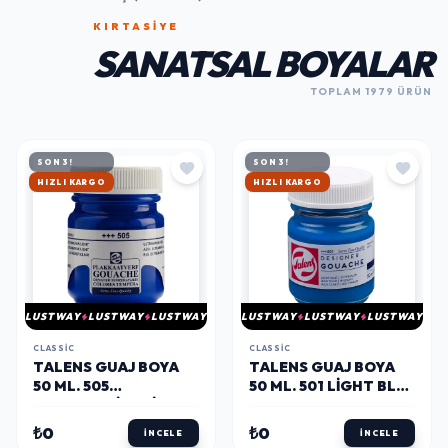
KIRTASİYE
SANATSAL BOYALAR
TOPLAM 1979 ÜRÜN
SON 3!
SON 3!
HIZLI KARGO
HIZLI KARGO
LUSTWAY
LUSTWAY
LUSTWAY
LUSTWAY
LUSTWAY
LUSTWAY
CLASSIC
CLASSIC
TALENS GUAJ BOYA
TALENS GUAJ BOYA
50 ML. 505
50 ML. 501 LIGHT BLUE
ULTRAMARINE LIGHT
(CYAN)
₺0
₺0
İNCELE
İNCELE