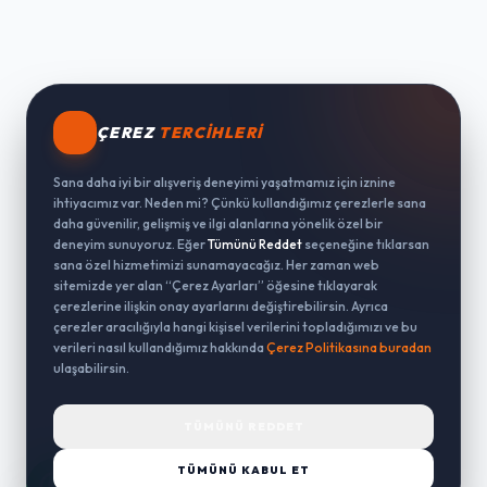
ÇEREZ
TERCIHLERI
Sana daha iyi bir alışveriş deneyimi yaşatmamız için iznine
ihtiyacımız var. Neden mi? Çünkü kullandığımız çerezlerle sana
daha güvenilir, gelişmiş ve ilgi alanlarına yönelik özel bir
deneyim sunuyoruz. Eğer
Tümünü Reddet
seçeneğine tıklarsan
sana özel hizmetimizi sunamayacağız. Her zaman web
sitemizde yer alan “Çerez Ayarları” öğesine tıklayarak
çerezlerine ilişkin onay ayarlarını değiştirebilirsin. Ayrıca
çerezler aracılığıyla hangi kişisel verilerini topladığımızı ve bu
verileri nasıl kullandığımız hakkında
Çerez Politikasına buradan
ulaşabilirsin.
TÜMÜNÜ REDDET
TÜMÜNÜ KABUL ET