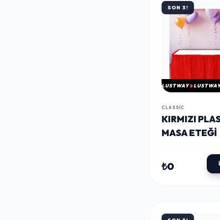
SON 3!
LUSTWAY
LUSTWA
CLASSIC
KIRMIZI PLA
MASA ETEĞI
₺0