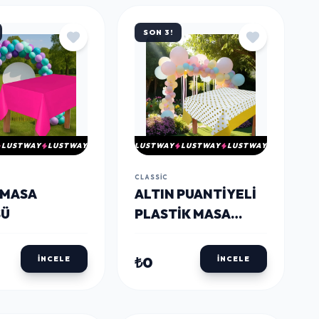
SON 3!
LUSTWAY
LUSTWAY
LUSTWAY
LUSTWAY
LUSTWAY
CLASSIC
 MASA
ALTIN PUANTIYELI
SÜ
PLASTIK MASA
ÖRTÜSÜ
₺0
İNCELE
İNCELE