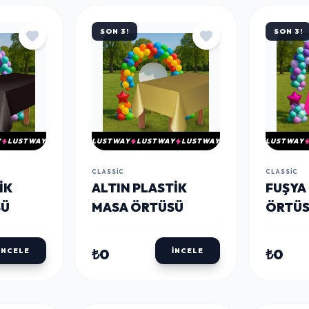
SON 3!
SON 3!
Y
LUSTWAY
LUSTWAY
LUSTWAY
LUSTWAY
LUSTWAY
CLASSIC
CLASSIC
IK
ALTIN PLASTIK
FUŞYA
SÜ
MASA ÖRTÜSÜ
ÖRTÜ
₺0
₺0
İNCELE
İNCELE