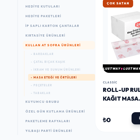
HIZLI KARGO
HEDIYE KUTULARI
HEDIYE PAKETLERI
İP SAPLI KARTON ÇANTALAR
KIRTASIYE ÜRÜNLERI
KULLAN AT SOFRA ÜRÜNLERI
- BARDAKLAR
- ÇATAL BIÇAK KAŞIK
LUSTWAY
LUSTWA
- İKRAM VE SUNUM ÜRÜNLERI
- MASA ETEĞI VE ÖRTÜLERI
CLASSIC
- PEÇETELER
ROLL-UP RU
- TABAKLAR
KAĞIT MASA
KUYUMCU GRUBU
ÖRTÜSÜ ÇIÇ
ÖZEL GÜN KUTLAMA ÜRÜNLERI
DESENLI 100
₺0
PAKETLEME RAFYALARI
150CM 16 YA
YILBAŞI PARTI ÜRÜNLERI
20 RULO (KO