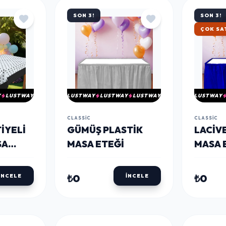
SON 3!
SON 3!
HIZLI 
Y
LUSTWAY
LUSTWAY
LUSTWAY
LUSTWAY
LUSTWAY
CLASSIC
CLASSIC
IYELI
GÜMÜŞ PLASTIK
LACIV
SA
MASA ETEĞI
MASA 
₺0
₺0
İNCELE
İNCELE