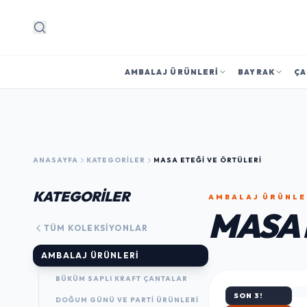
Arama
AMBALAJ ÜRÜNLERI
BAYRAK
ÇA
ANASAYFA
KATEGORILER
MASA ETEĞI VE ÖRTÜLERI
KATEGORİLER
AMBALAJ ÜRÜNLE
MASA 
TÜM KOLEKSIYONLAR
AMBALAJ ÜRÜNLERI
BÜKÜM SAPLI KRAFT ÇANTALAR
SON 3!
DOĞUM GÜNÜ VE PARTI ÜRÜNLERI