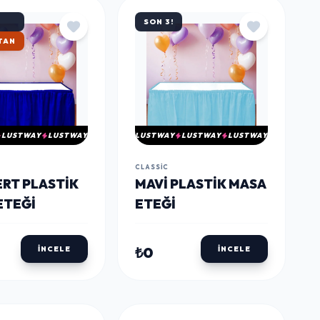
SON 3!
KARGO
LUSTWAY
LUSTWAY
LUSTWAY
LUSTWAY
LUSTWAY
CLASSIC
ERT PLASTIK
MAVI PLASTIK MASA
ETEĞI
ETEĞI
₺0
İNCELE
İNCELE