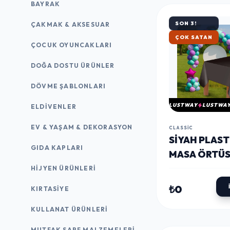
BAYRAK
SON 3!
ÇAKMAK & AKSESUAR
HIZLI KARGO
ÇOCUK OYUNCAKLARI
DOĞA DOSTU ÜRÜNLER
DÖVME ŞABLONLARI
LUSTWAY
LUSTWA
ELDIVENLER
EV & YAŞAM & DEKORASYON
CLASSIC
SIYAH PLAST
GIDA KAPLARI
MASA ÖRTÜ
HIJYEN ÜRÜNLERI
₺0
KIRTASİYE
KULLANAT ÜRÜNLERI
MUTFAK SARF MALZEMELERI