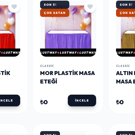
SON 3!
SON 3!
HIZLI KARGO
HIZLI 
Y
LUSTWAY
LUSTWAY
LUSTWAY
LUSTWAY
LUSTWAY
CLASSIC
CLASSIC
STIK
MOR PLASTIK MASA
ALTIN
ETEĞI
MASA 
₺0
₺0
İNCELE
İNCELE