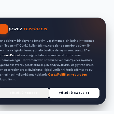
ÇEREZ
TERCIHLERI
ana daha iyi bir alışveriş deneyimi yaşatmamız için iznine ihtiyacımız
ar. Neden mi? Çünkü kullandığımız çerezlerle sana daha güvenilir,
elişmiş ve ilgi alanlarına yönelik özel bir deneyim sunuyoruz. Eğer
ümünü Reddet
seçeneğine tıklarsan sana özel hizmetimizi
unamayacağız. Her zaman web sitemizde yer alan “Çerez Ayarları”
ğesine tıklayarak çerezlerine ilişkin onay ayarlarını değiştirebilirsin.
yrıca çerezler aracılığıyla hangi kişisel verilerini topladığımızı ve bu
erileri nasıl kullandığımız hakkında
Çerez Politikasına buradan
laşabilirsin.
TÜMÜNÜ REDDET
TÜMÜNÜ KABUL ET