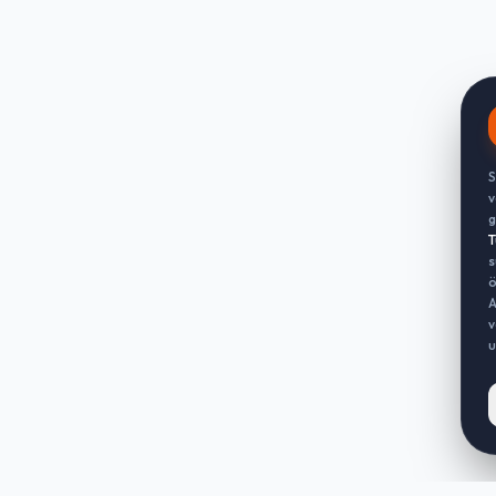
S
v
g
T
s
ö
A
v
u