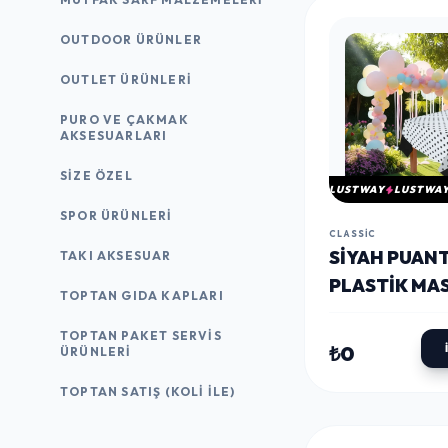
OUTDOOR ÜRÜNLER
OUTLET ÜRÜNLERI
PURO VE ÇAKMAK
AKSESUARLARI
SIZE ÖZEL
LUSTWAY
LUSTWA
SPOR ÜRÜNLERI
CLASSIC
SIYAH PUANT
TAKI AKSESUAR
PLASTIK MA
TOPTAN GIDA KAPLARI
ÖRTÜSÜ
TOPTAN PAKET SERVIS
₺0
ÜRÜNLERI
TOPTAN SATIŞ (KOLI İLE)