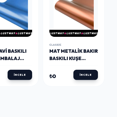
LUSTWAY
LUSTWAY
LUSTWAY
LUSTWAY
LUSTWAY
CLASSIC
VI BASKILI
MAT METALIK BAKIR
AMBALAJ
BASKILI KUŞE
I 70X100
AMBALAJ KAĞIDI
70X100
₺0
İNCELE
İNCELE