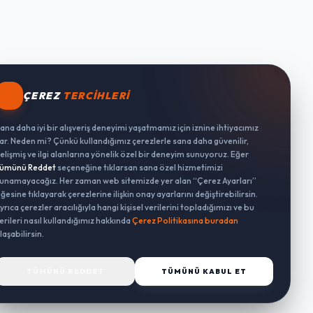
ÇEREZ
TERCIHLERI
ana daha iyi bir alışveriş deneyimi yaşatmamız için iznine ihtiyacımız
ar. Neden mi? Çünkü kullandığımız çerezlerle sana daha güvenilir,
elişmiş ve ilgi alanlarına yönelik özel bir deneyim sunuyoruz. Eğer
ümünü Reddet
seçeneğine tıklarsan sana özel hizmetimizi
unamayacağız. Her zaman web sitemizde yer alan “Çerez Ayarları”
ğesine tıklayarak çerezlerine ilişkin onay ayarlarını değiştirebilirsin.
yrıca çerezler aracılığıyla hangi kişisel verilerini topladığımızı ve bu
erileri nasıl kullandığımız hakkında
Çerez Politikasına buradan
laşabilirsin.
TÜMÜNÜ REDDET
TÜMÜNÜ KABUL ET