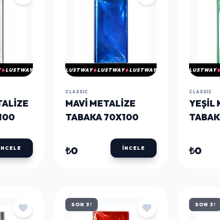
Y
LUSTWAY
LUSTWAY
LUSTWAY
LUSTWAY
LUSTWAY
CLASSIC
CLASSIC
TALIZE
MAVI METALIZE
YEŞIL
100
TABAKA 70X100
TABAK
₺0
₺0
İNCELE
İNCELE
SON 3!
SON 3!