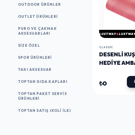
OUTDOOR ÜRÜNLER
OUTLET ÜRÜNLERI
PURO VE ÇAKMAK
AKSESUARLARI
LUSTWAY
LUSTWA
SIZE ÖZEL
CLASSIC
DESENLI KU
SPOR ÜRÜNLERI
HEDIYE AMB
TAKI AKSESUAR
KAĞIDI
TOPTAN GIDA KAPLARI
₺0
TOPTAN PAKET SERVIS
ÜRÜNLERI
TOPTAN SATIŞ (KOLI İLE)