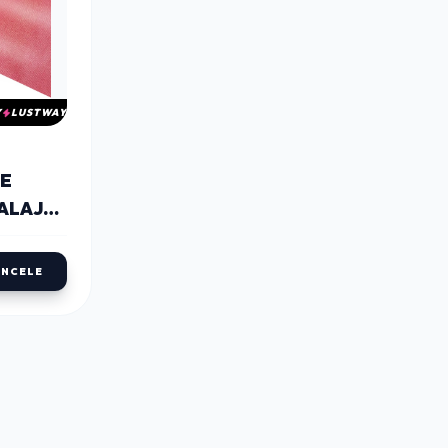
Y
LUSTWAY
ŞE
ALAJ
İNCELE