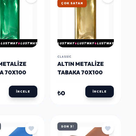
ÇOK SATAN
LUSTWAY
LUSTWAY
LUSTWAY
LUSTWAY
LUSTWAY
CLASSIC
 METALIZE
ALTIN METALIZE
A 70X100
TABAKA 70X100
₺0
İNCELE
İNCELE
SON 3!