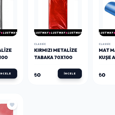
Y
LUSTWAY
LUSTWAY
LUSTWAY
LUSTWAY
LUSTWAY
CLASSIC
CLASSIC
LIZE
KIRMIZI METALIZE
MAT MA
100
TABAKA 70X100
KUŞE 
KAĞID
₺0
₺0
İNCELE
İNCELE