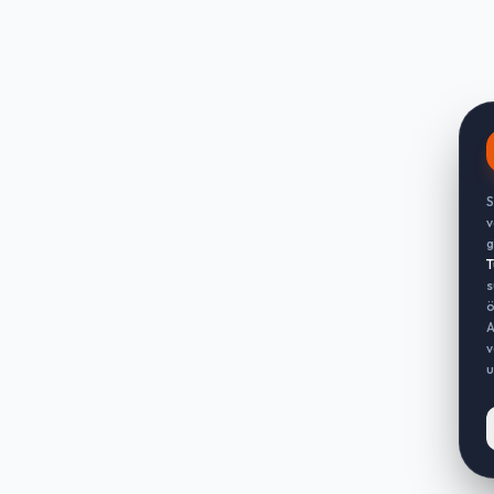
S
v
g
T
s
ö
A
v
u