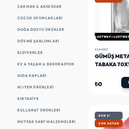
ÇAKMAK & AKSESUAR
ÇOCUK OYUNCAKLARI
DOĞA DOSTU ÜRÜNLER
LUSTWAY
LUSTWA
DÖVME ŞABLONLARI
CLASSIC
ELDIVENLER
GÜMÜŞ META
TABAKA 70X
EV & YAŞAM & DEKORASYON
GIDA KAPLARI
₺0
HIJYEN ÜRÜNLERI
KIRTASİYE
KULLANAT ÜRÜNLERI
SON 3!
MUTFAK SARF MALZEMELERI
ÇOK SATAN