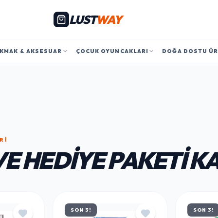
LUST
WAY
KMAK & AKSESUAR
ÇOCUK OYUNCAKLARI
DOĞA DOSTU Ü
RI
VE HEDIYE PAKETI K
SON 3!
SON 3!