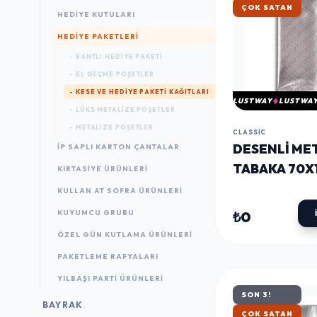
ÇOK SATAN
HEDIYE KUTULARI
HEDIYE PAKETLERI
- BANTLI HEDIYE PAKETI
- EL GEÇME POŞETLER
- KESE VE HEDIYE PAKETI KAĞITLARI
LUSTWAY
LUSTWA
- LÜKS METALIZE POŞETLER
- METALIZE POŞETLER
CLASSIC
DESENLI ME
İP SAPLI KARTON ÇANTALAR
TABAKA 70X
KIRTASIYE ÜRÜNLERI
KULLAN AT SOFRA ÜRÜNLERI
KUYUMCU GRUBU
₺0
ÖZEL GÜN KUTLAMA ÜRÜNLERI
PAKETLEME RAFYALARI
YILBAŞI PARTI ÜRÜNLERI
SON 3!
BAYRAK
ÇOK SATAN