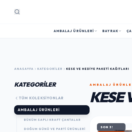
Arama
AMBALAJ ÜRÜNLERI
BAYRAK
ÇA
ANASAYFA
KATEGORILER
KESE VE HEDIYE PAKETI KAĞITLARI
KATEGORİLER
AMBALAJ ÜRÜNLE
KESE 
TÜM KOLEKSIYONLAR
AMBALAJ ÜRÜNLERI
BÜKÜM SAPLI KRAFT ÇANTALAR
SON 3!
DOĞUM GÜNÜ VE PARTI ÜRÜNLERI