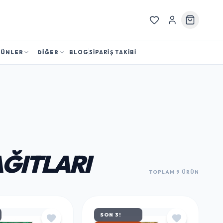
RÜNLER
DİĞER
BLOG
SİPARİŞ TAKİBİ
AĞITLARI
TOPLAM 9 ÜRÜN
SON 3!