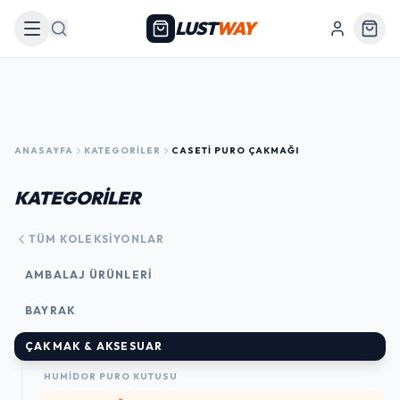
LUST
WAY
Arama
ANASAYFA
KATEGORILER
CASETI PURO ÇAKMAĞI
KATEGORİLER
TÜM KOLEKSIYONLAR
AMBALAJ ÜRÜNLERI
BAYRAK
ÇAKMAK & AKSESUAR
HUMIDOR PURO KUTUSU