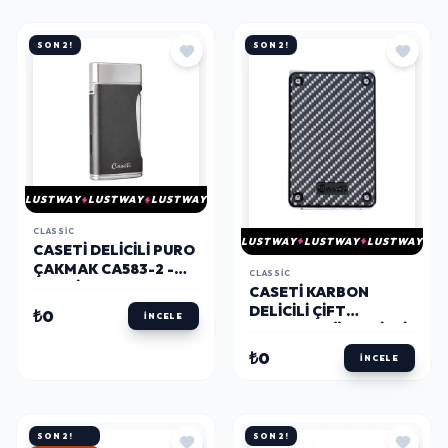
SON 2!
SON 2!
LUSTWAY
LUSTWAY
LUSTWAY
CLASSIC
LUSTWAY
LUSTWAY
LUSTWAY
CASETI DELICILI PURO
ÇAKMAK CA583-2 -
CLASSIC
PARMIDA
CASETI KARBON
DELICILI ÇIFT
₺0
İNCELE
ATEŞLEME ÖZELLIKLI
ÇIFT TORCH VE TEK
₺0
İNCELE
TORCH CA-610(13) -
PARMIDA
SON 2!
SON 2!