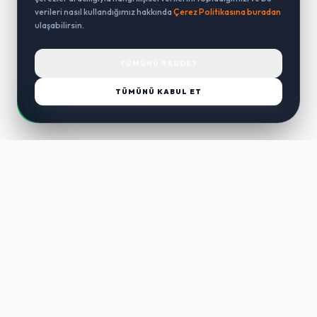
verileri nasıl kullandığımız hakkında
Çerez Politikasına buradan
ulaşabilirsin.
TÜMÜNÜ REDDET
TÜMÜNÜ KABUL ET
LUST
WAY
Kaliteli ürünler, özenli paketleme ve hızlı teslimat ile alışverişin en
keyifli hali. Size özel seçenekleri keşfedin.