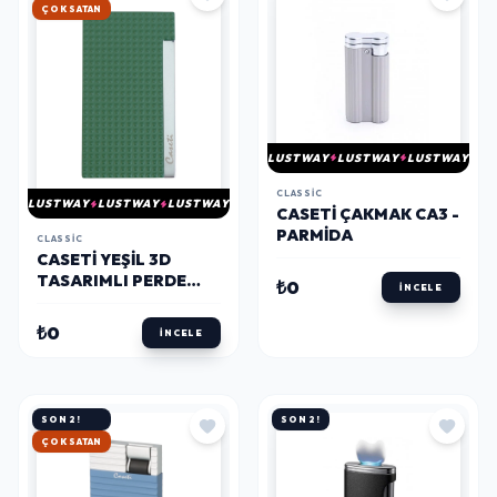
ÇOK SATAN
LUSTWAY
LUSTWAY
LUSTWAY
CLASSIC
LUSTWAY
LUSTWAY
LUSTWAY
CASETİ ÇAKMAK CA3 -
PARMIDA
CLASSIC
CASETI YEŞIL 3D
TASARIMLI PERDE
₺0
İNCELE
ALEV TEK TORCH CA-
555(15) - PARMIDA
₺0
İNCELE
SON 2!
SON 2!
ÇOK SATAN