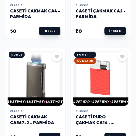
CLASSIC
CLASSIC
CASETİ ÇAKMAK CA4 -
CASETİ ÇAKMAK CA2 -
PARMIDA
PARMIDA
₺0
₺0
İNCELE
İNCELE
SON 2!
SON 2!
ÇOK SATAN
LUSTWAY
LUSTWAY
LUSTWAY
LUSTWAY
LUSTWAY
LUSTWAY
CLASSIC
CLASSIC
CASETI ÇAKMAK
CASETI PURO
CA567-2 - PARMIDA
ÇAKMAK CA14 -
PARMIDA