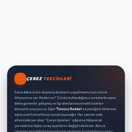
ÇEREZ
TERCIHLERI
Sana daha iyi bir alışveriş deneyimi yaşatmamız için iznine
ihtiyacımız var. Neden mi? Çünkü kullandığımız çerezlerle sana
daha güvenilir, gelişmiş ve ilgi alanlarına yönelik özel bir
deneyim sunuyoruz. Eğer
Tümünü Reddet
seçeneğine tıklarsan
sana özel hizmetimizi sunamayacağız. Her zaman web
sitemizde yer alan “Çerez Ayarları” öğesine tıklayarak
çerezlerine ilişkin onay ayarlarını değiştirebilirsin. Ayrıca
çerezler aracılığıyla hangi kişisel verilerini topladığımızı ve bu