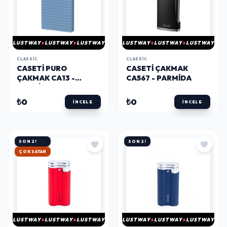
LUSTWAY
LUSTWAY
LUSTWAY
LUSTWAY
LUSTWAY
LUSTWAY
CLASSIC
CLASSIC
CASETI PURO
CASETI ÇAKMAK
ÇAKMAK CA13 -
CA567 - PARMIDA
PARMIDA
₺0
₺0
İNCELE
İNCELE
SON 2!
SON 2!
ÇOK SATAN
LUSTWAY
LUSTWAY
LUSTWAY
LUSTWAY
LUSTWAY
LUSTWAY