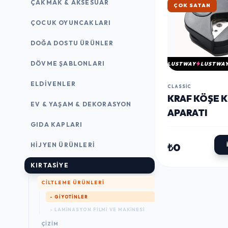
ÇAKMAK & AKSESUAR
ÇOK SATAN
ÇOCUK OYUNCAKLARI
DOĞA DOSTU ÜRÜNLER
DÖVME ŞABLONLARI
LUSTWAY
LUSTWA
ELDIVENLER
CLASSIC
KRAF KÖŞE 
EV & YAŞAM & DEKORASYON
APARATI
GIDA KAPLARI
₺0
HIJYEN ÜRÜNLERI
KIRTASİYE
CILTLEME ÜRÜNLERI
- GIYOTINLER
- LAMINASYON FILMI VE MAKINESI
ÇİZİM