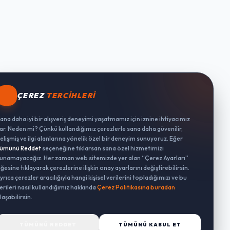
ÇEREZ
TERCIHLERI
ana daha iyi bir alışveriş deneyimi yaşatmamız için iznine ihtiyacımız
ar. Neden mi? Çünkü kullandığımız çerezlerle sana daha güvenilir,
elişmiş ve ilgi alanlarına yönelik özel bir deneyim sunuyoruz. Eğer
ümünü Reddet
seçeneğine tıklarsan sana özel hizmetimizi
unamayacağız. Her zaman web sitemizde yer alan “Çerez Ayarları”
ğesine tıklayarak çerezlerine ilişkin onay ayarlarını değiştirebilirsin.
yrıca çerezler aracılığıyla hangi kişisel verilerini topladığımızı ve bu
erileri nasıl kullandığımız hakkında
Çerez Politikasına buradan
laşabilirsin.
TÜMÜNÜ REDDET
TÜMÜNÜ KABUL ET