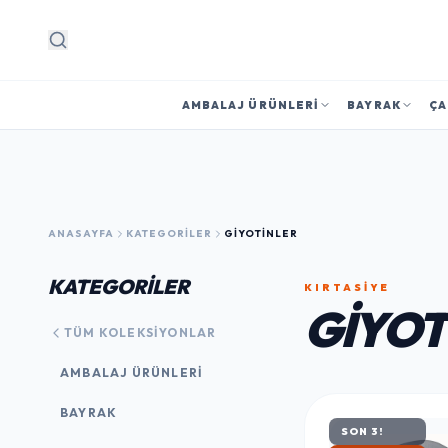
Arama
AMBALAJ ÜRÜNLERI
BAYRAK
ÇA
ANASAYFA
KATEGORILER
GIYOTINLER
KATEGORİLER
KIRTASİYE
GIYOT
TÜM KOLEKSIYONLAR
AMBALAJ ÜRÜNLERI
BAYRAK
SON 3!