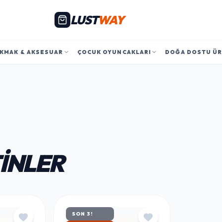
LUST
WAY
KMAK & AKSESUAR
ÇOCUK OYUNCAKLARI
DOĞA DOSTU Ü
INLER
SON 3!