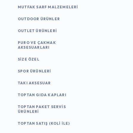
MUTFAK SARF MALZEMELERI
OUTDOOR ÜRÜNLER
OUTLET ÜRÜNLERI
PURO VE ÇAKMAK
AKSESUARLARI
SIZE ÖZEL
SPOR ÜRÜNLERI
TAKI AKSESUAR
TOPTAN GIDA KAPLARI
TOPTAN PAKET SERVIS
ÜRÜNLERI
TOPTAN SATIŞ (KOLI İLE)