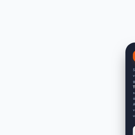
S
v
g
T
s
ö
A
v
u