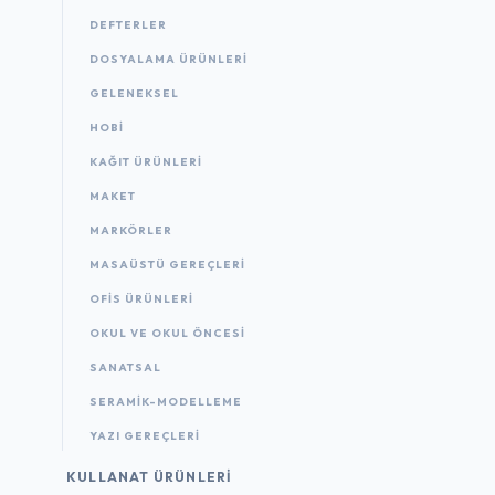
DEFTERLER
DOSYALAMA ÜRÜNLERI
GELENEKSEL
HOBİ
KAĞIT ÜRÜNLERI
MAKET
MARKÖRLER
MASAÜSTÜ GEREÇLERI
OFIS ÜRÜNLERI
OKUL VE OKUL ÖNCESİ
SANATSAL
SERAMİK-MODELLEME
YAZI GEREÇLERI
KULLANAT ÜRÜNLERI