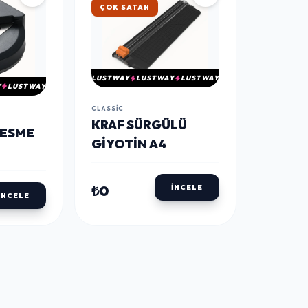
ÇOK SATAN
LUSTWAY
LUSTWAY
LUSTWAY
Y
LUSTWAY
CLASSIC
KRAF SÜRGÜLÜ
KESME
GIYOTIN A4
₺0
İNCELE
İNCELE