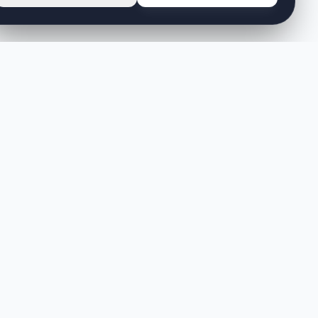
MÜŞTERI HIZMETLERI
Sipariş Takibi
İade ve Değişim
Sıkça Sorulan Sorular
Banka Hesaplarımız
Sipariş Takibi