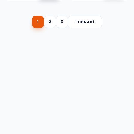
1
2
3
SONRAKI