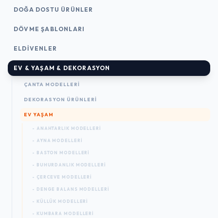
DOĞA DOSTU ÜRÜNLER
DÖVME ŞABLONLARI
ELDIVENLER
EV & YAŞAM & DEKORASYON
ÇANTA MODELLERI
DEKORASYON ÜRÜNLERI
EV YAŞAM
- ANAHTARLIK MODELLERI
- AYNA MODELLERI
- BASTON MODELLERI
- BUHURDANLIK MODELLERI
- ÇERCEVE MODELLERI
- DENGE BALANS MODELLERI
- KÜLLÜK MODELLERI
- KUMBARA MODELLERI