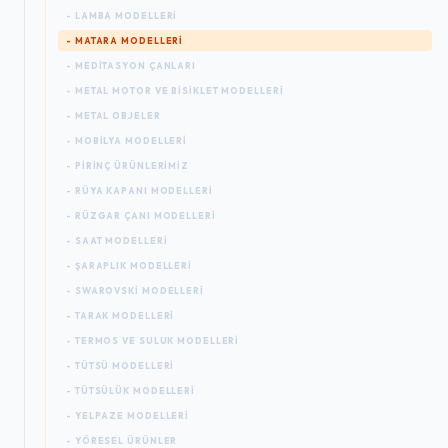
- LAMBA MODELLERI
- MATARA MODELLERI
- MEDITASYON ÇANLARI
- METAL MOTOR VE BISIKLET MODELLERI
- METAL OBJELER
- MOBILYA MODELLERI
- PIRINÇ ÜRÜNLERIMIZ
- RÜYA KAPANI MODELLERI
- RÜZGAR ÇANI MODELLERI
- SAAT MODELLERI
- ŞARAPLIK MODELLERI
- SWAROVSKI MODELLERI
- TARAK MODELLERI
- TERMOS VE SULUK MODELLERI
- TÜTSÜ MODELLERI
- TÜTSÜLÜK MODELLERI
- YELPAZE MODELLERI
- YÖRESEL ÜRÜNLER