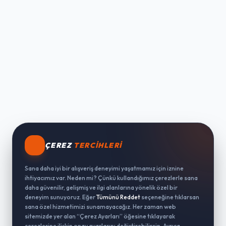
ÇEREZ
TERCIHLERI
Sana daha iyi bir alışveriş deneyimi yaşatmamız için iznine
ihtiyacımız var. Neden mi? Çünkü kullandığımız çerezlerle sana
daha güvenilir, gelişmiş ve ilgi alanlarına yönelik özel bir
deneyim sunuyoruz. Eğer
Tümünü Reddet
seçeneğine tıklarsan
sana özel hizmetimizi sunamayacağız. Her zaman web
sitemizde yer alan “Çerez Ayarları” öğesine tıklayarak
çerezlerine ilişkin onay ayarlarını değiştirebilirsin. Ayrıca