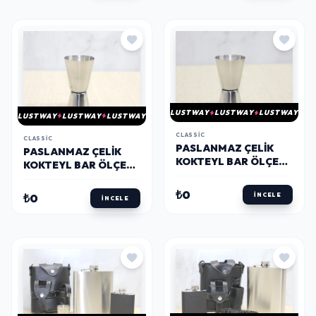
LUSTWAY
LUSTWAY
LUSTWAY
LUSTWAY
LUSTWAY
LUSTWAY
CLASSIC
CLASSIC
PASLANMAZ ÇELIK
PASLANMAZ ÇELIK
KOKTEYL BAR ÖLÇEĞI
KOKTEYL BAR ÖLÇEĞI
25/50 ML ALK3933
30/60 ML ALK3934
₺0
₺0
İNCELE
İNCELE