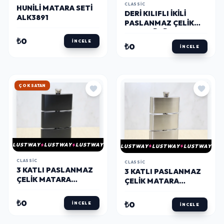
CLASSIC
HUNILI MATARA SETI
DERI KILIFLI İKILI
ALK3891
PASLANMAZ ÇELIK
PURO TÜPÜ ALK3890
₺0
İNCELE
₺0
İNCELE
HIZLI KARGO
LUSTWAY
LUSTWAY
LUSTWAY
LUSTWAY
LUSTWAY
LUSTWAY
CLASSIC
CLASSIC
3 KATLI PASLANMAZ
3 KATLI PASLANMAZ
ÇELIK MATARA
ÇELIK MATARA
ALK3889
ALK3888
₺0
₺0
İNCELE
İNCELE