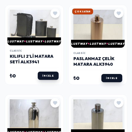
HIZLI KARGO
LUSTWAY
LUSTWAY
LUSTWAY
LUSTWAY
LUSTWAY
LUSTWAY
CLASSIC
CLASSIC
KILIFLI 2'LI MATARA
PASLANMAZ ÇELIK
SETI ALK3941
MATARA ALK3940
₺0
İNCELE
₺0
İNCELE