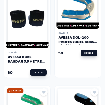
LUSTWAY
LUSTWAY
LUSTWAY
CLASSIC
AVESSA DGL-200
PROFESYONEL BOKS
LUSTWAY
LUSTWAY
LUSTWAY
DIŞLIĞI MAVI
₺0
CLASSIC
İNCELE
AVESSA BOKS
BANDAJI 3,5 METRE
SIYAH
₺0
İNCELE
HIZLI KARGO