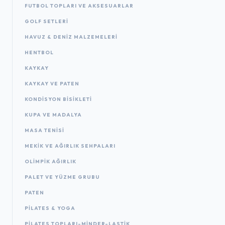
FUTBOL TOPLARI VE AKSESUARLAR
GOLF SETLERI
HAVUZ & DENIZ MALZEMELERI
HENTBOL
KAYKAY
KAYKAY VE PATEN
KONDISYON BISIKLETI
KUPA VE MADALYA
MASA TENISI
MEKIK VE AĞIRLIK SEHPALARI
OLIMPIK AĞIRLIK
PALET VE YÜZME GRUBU
PATEN
PILATES & YOGA
PILATES TOPLARI-MINDER-LASTIK