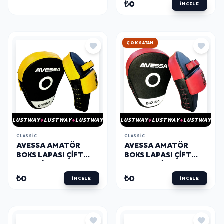
₺0
İNCELE
HIZLI KARGO
LUSTWAY
LUSTWAY
LUSTWAY
LUSTWAY
LUSTWAY
LUSTWAY
CLASSIC
CLASSIC
AVESSA AMATÖR
AVESSA AMATÖR
BOKS LAPASI ÇIFT
BOKS LAPASI ÇIFT
SARI-SIYAH
KIRMIZI-SIYAH
₺0
₺0
İNCELE
İNCELE