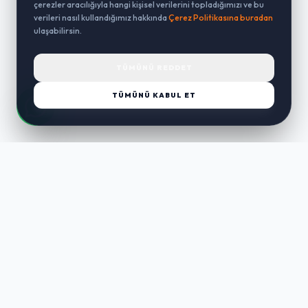
çerezler aracılığıyla hangi kişisel verilerini topladığımızı ve bu
verileri nasıl kullandığımız hakkında
Çerez Politikasına buradan
ulaşabilirsin.
TÜMÜNÜ REDDET
TÜMÜNÜ KABUL ET
LUST
WAY
Kaliteli ürünler, özenli paketleme ve hızlı teslimat ile alışverişin en
keyifli hali. Size özel seçenekleri keşfedin.