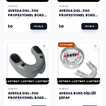
CLASSIC
CLASSIC
AVESSA DGL-300
AVESSA DGL-300
PROFESYONEL BOKS
PROFESYONEL BOKS
DIŞLIĞI YEŞIL
DIŞLIĞI KIRMIZI
₺0
₺0
İNCELE
İNCELE
HIZLI KARGO
LUSTWAY
LUSTWAY
LUSTWAY
LUSTWAY
LUSTWAY
LUSTWAY
CLASSIC
CLASSIC
AVESSA DGL-300
AVESSA BOKS DIŞLIĞI
PROFESYONEL BOKS
ŞEFAF
DIŞLIĞI GRI