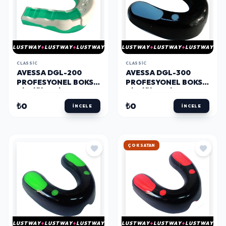
LUSTWAY
LUSTWAY
LUSTWAY
LUSTWAY
LUSTWAY
LUSTWAY
CLASSIC
CLASSIC
AVESSA DGL-200
AVESSA DGL-300
PROFESYONEL BOKS
PROFESYONEL BOKS
DIŞLIĞI YEŞIL
DIŞLIĞI MAVI
₺0
₺0
İNCELE
İNCELE
HIZLI KARGO
LUSTWAY
LUSTWAY
LUSTWAY
LUSTWAY
LUSTWAY
LUSTWAY