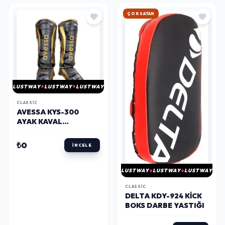
HIZLI KARGO
LUSTWAY
LUSTWAY
LUSTWAY
CLASSIC
AVESSA KYS-300
AYAK KAVAL
KORUYUCU S BEDEN
₺0
İNCELE
LUSTWAY
LUSTWAY
LUSTWAY
CLASSIC
DELTA KDY-924 KICK
BOKS DARBE YASTIĞI