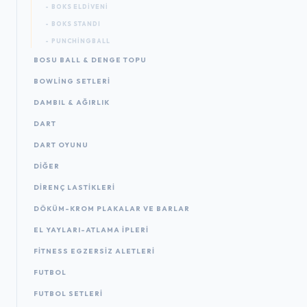
- BOKS ELDIVENI
- BOKS STANDI
- PUNCHINGBALL
BOSU BALL & DENGE TOPU
BOWLING SETLERI
DAMBIL & AĞIRLIK
DART
DART OYUNU
DIĞER
DIRENÇ LASTIKLERI
DÖKÜM-KROM PLAKALAR VE BARLAR
EL YAYLARI-ATLAMA IPLERI
FITNESS EGZERSIZ ALETLERI
FUTBOL
FUTBOL SETLERI