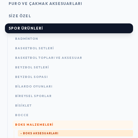
PURO VE ÇAKMAK AKSESUARLARI
SIZE ÖZEL
SPOR ÜRÜNLERI
BADMINTON
BASKETBOL SETLERI
BASKETBOL TOPLARI VE AKSESUAR
BEYZBOL SETLERI
BEYZBOL SOPASI
BILARDO OYUNLARI
BIREYSEL SPORLAR
BISIKLET
BOCCE
BOKS MALZEMELERI
- BOKS AKSESUARLARI