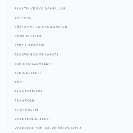
PLASTIK VE PVC DAMBILLAR
SATRANÇ
SILIKON VE LATEKS BONELER
SPOR ALETLERI
STEP & AEROBIK
TEAKWANDO VE KARATE
TENIS MALZEMELERI
TENIS SETLERI
TOP
TRAMBOLINLER
TRAMPOLIN
TV ÜRÜNLERI
VOLEYBOL SETLERI
VOLEYBOL TOPLARI VE AKSESUARLA