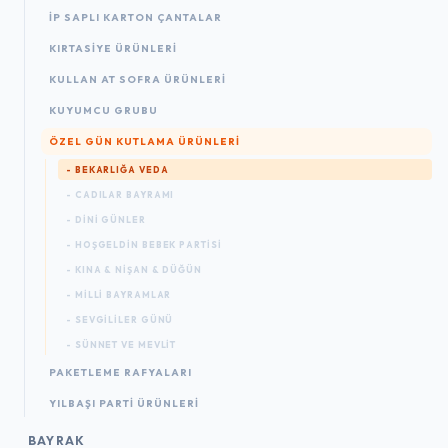
İP SAPLI KARTON ÇANTALAR
KIRTASIYE ÜRÜNLERI
KULLAN AT SOFRA ÜRÜNLERI
KUYUMCU GRUBU
ÖZEL GÜN KUTLAMA ÜRÜNLERI
- BEKARLIĞA VEDA
- CADILAR BAYRAMI
- DINI GÜNLER
- HOŞGELDIN BEBEK PARTISI
- KINA & NIŞAN & DÜĞÜN
- MILLI BAYRAMLAR
- SEVGILILER GÜNÜ
- SÜNNET VE MEVLIT
PAKETLEME RAFYALARI
YILBAŞI PARTI ÜRÜNLERI
BAYRAK