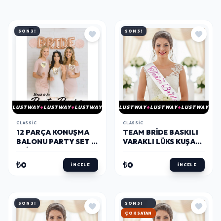
SON 3!
SON 3!
LUSTWAY
LUSTWAY
LUSTWAY
LUSTWAY
LUSTWAY
LUSTWAY
CLASSIC
CLASSIC
12 PARÇA KONUŞMA
TEAM BRIDE BASKILI
BALONU PARTY SET -
VARAKLI LÜKS KUŞAK
BRIDE TO BE BEYAZ-
-FUŞYA-
₺0
₺0
İNCELE
İNCELE
SON 3!
SON 3!
ÇOK SATAN