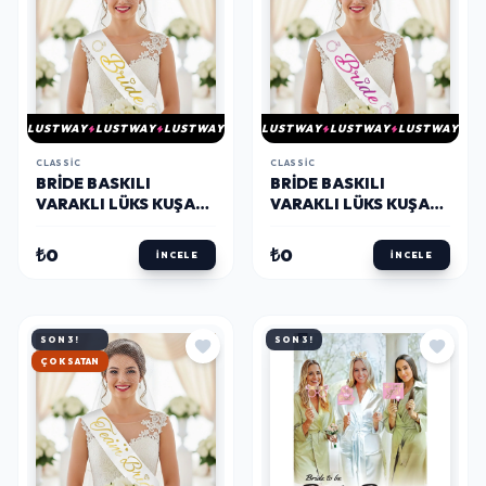
LUSTWAY
LUSTWAY
LUSTWAY
LUSTWAY
LUSTWAY
LUSTWAY
CLASSIC
CLASSIC
BRIDE BASKILI
BRIDE BASKILI
VARAKLI LÜKS KUŞAK
VARAKLI LÜKS KUŞAK
- ALTIN-
-FUŞYA-
₺0
₺0
İNCELE
İNCELE
SON 3!
SON 3!
ÇOK SATAN