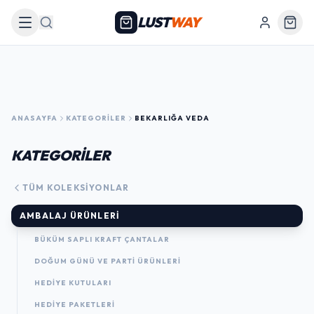
LUST
WAY
Arama
ANASAYFA
KATEGORILER
BEKARLIĞA VEDA
KATEGORİLER
TÜM KOLEKSIYONLAR
AMBALAJ ÜRÜNLERI
BÜKÜM SAPLI KRAFT ÇANTALAR
DOĞUM GÜNÜ VE PARTI ÜRÜNLERI
HEDIYE KUTULARI
HEDIYE PAKETLERI