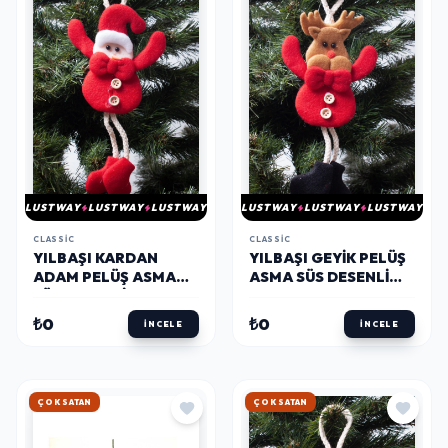
LUSTWAY
LUSTWAY
LUSTWAY
LUSTWAY
LUSTWAY
LUSTWAY
CLASSIC
CLASSIC
YILBAŞI KARDAN
YILBAŞI GEYIK PELÜŞ
ADAM PELÜŞ ASMA
ASMA SÜS DESENLI
SÜS DESENLI 15CM
15CM
₺0
₺0
İNCELE
İNCELE
ÇOK SATAN
ÇOK SATAN