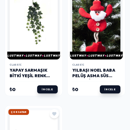
LUSTWAY
LUSTWAY
LUSTWAY
LUSTWAY
LUSTWAY
LUSTWAY
CLASSIC
CLASSIC
YAPAY SARMAŞIK
YILBAŞI NOEL BABA
BITKI YEŞIL RENK
PELÜŞ ASMA SÜS
90CM 1ADET
DESENLI 15CM
₺0
₺0
İNCELE
İNCELE
ÇOK SATAN