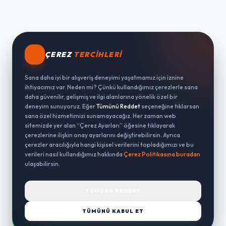
ÇEREZ
TERCIHLERI
Sana daha iyi bir alışveriş deneyimi yaşatmamız için iznine
ihtiyacımız var. Neden mi? Çünkü kullandığımız çerezlerle sana
daha güvenilir, gelişmiş ve ilgi alanlarına yönelik özel bir
deneyim sunuyoruz. Eğer
Tümünü Reddet
seçeneğine tıklarsan
sana özel hizmetimizi sunamayacağız. Her zaman web
sitemizde yer alan “Çerez Ayarları” öğesine tıklayarak
çerezlerine ilişkin onay ayarlarını değiştirebilirsin. Ayrıca
çerezler aracılığıyla hangi kişisel verilerini topladığımızı ve bu
verileri nasıl kullandığımız hakkında
Çerez Politikasına buradan
ulaşabilirsin.
TÜMÜNÜ REDDET
TÜMÜNÜ KABUL ET