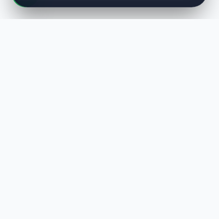
LUST
WAY
Kaliteli ürünler, özenli paketleme ve hızlı teslimat ile alışverişin en
keyifli hali. Size özel seçenekleri keşfedin.
HIZLI LINKLER
En Yeniler
Çok Satanlar
Hediye Setleri