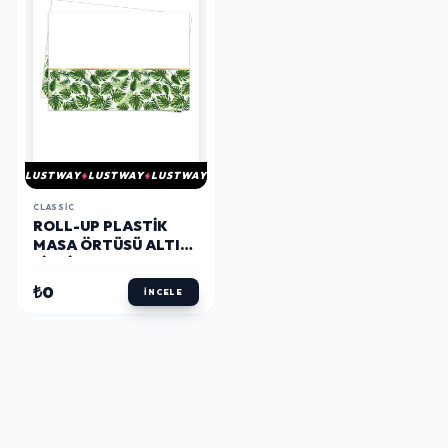
LUSTWAY
LUSTWAY
LUSTWAY
CLASSIC
ROLL-UP PLASTIK
MASA ÖRTÜSÜ ALTIN
SIMLI YAPRAKLAR
YEŞIL 120X180CM 1AD
₺0
İNCELE